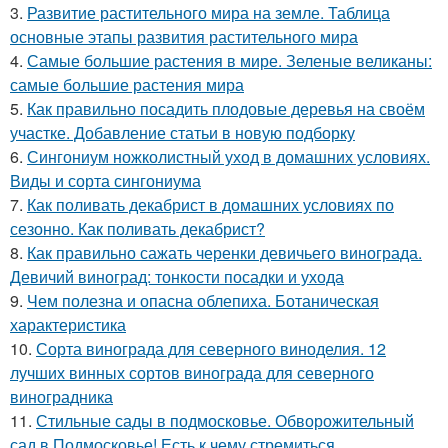
3.
Развитие растительного мира на земле. Таблица
основные этапы развития растительного мира
4.
Самые большие растения в мире. Зеленые великаны:
самые большие растения мира
5.
Как правильно посадить плодовые деревья на своём
участке. Добавление статьи в новую подборку
6.
Сингониум ножколистный уход в домашних условиях.
Виды и сорта сингониума
7.
Как поливать декабрист в домашних условиях по
сезонно. Как поливать декабрист?
8.
Как правильно сажать черенки девичьего винограда.
Девичий виноград: тонкости посадки и ухода
9.
Чем полезна и опасна облепиха. Ботаническая
характеристика
10.
Сорта винограда для северного виноделия. 12
лучших винных сортов винограда для северного
виноградника
11.
Стильные сады в подмосковье. Обворожительный
сад в Подмосковье! Есть к чему стремиться