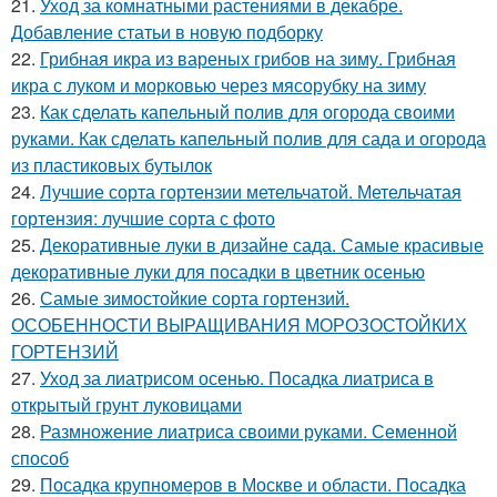
21.
Уход за комнатными растениями в декабре.
Добавление статьи в новую подборку
22.
Грибная икра из вареных грибов на зиму. Грибная
икра с луком и морковью через мясорубку на зиму
23.
Как сделать капельный полив для огорода своими
руками. Как сделать капельный полив для сада и огорода
из пластиковых бутылок
24.
Лучшие сорта гортензии метельчатой. Метельчатая
гортензия: лучшие сорта с фото
25.
Декоративные луки в дизайне сада. Самые красивые
декоративные луки для посадки в цветник осенью
26.
Самые зимостойкие сорта гортензий.
ОСОБЕННОСТИ ВЫРАЩИВАНИЯ МОРОЗОСТОЙКИХ
ГОРТЕНЗИЙ
27.
Уход за лиатрисом осенью. Посадка лиатриса в
открытый грунт луковицами
28.
Размножение лиатриса своими руками. Семенной
способ
29.
Посадка крупномеров в Москве и области. Посадка