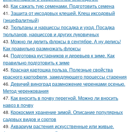
40.
Как сажать тую семенами. Подготовить семена
41.
Защита от иксодовых клещей. Клещ иксодовый
(энцефалитный)
42.
Тюльпаны и нарциссы посадка и уход. Посадка
тюльпанов, нарциссов и других луковичных
43.
Можно ли делить флоксы в сентябре. А ну делись!
Как правильно размножать флоксы
44.
Подготовка кустарников и деревьев к зиме. Как
правильно подготовить к зиме
45.
Красная картошка польза. Полезные свойства
красного картофеля, замедляющего процессы старения
46.
Девичий виноград размножение черенками осенью.
Метод черенкования
47.
Как вносить в почву перегной. Можно ли вносить
навоз в почву
48.
Крокосмия хранение зимой. Описание популярных
садовых видов и сортов
49.
Аквариум растения искусственные или живые.