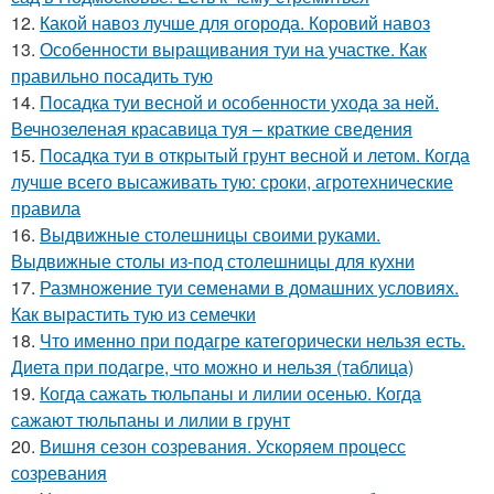
12.
Какой навоз лучше для огорода. Коровий навоз
13.
Особенности выращивания туи на участке. Как
правильно посадить тую
14.
Посадка туи весной и особенности ухода за ней.
Вечнозеленая красавица туя – краткие сведения
15.
Посадка туи в открытый грунт весной и летом. Когда
лучше всего высаживать тую: сроки, агротехнические
правила
16.
Выдвижные столешницы своими руками.
Выдвижные столы из-под столешницы для кухни
17.
Размножение туи семенами в домашних условиях.
Как вырастить тую из семечки
18.
Что именно при подагре категорически нельзя есть.
Диета при подагре, что можно и нельзя (таблица)
19.
Когда сажать тюльпаны и лилии осенью. Когда
сажают тюльпаны и лилии в грунт
20.
Вишня сезон созревания. Ускоряем процесс
созревания