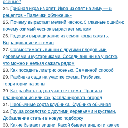
осенью?
24.
Грибная икра из опят. Икра из опят на зиму — 5
рецептов «Пальчики оближешь»
25.
Почему вырастает мелкий чеснок. 3 главные ошибки:
почему озимый чеснок вырастает мелким
26.
Годеция выращивание из семян когда сажать.
Выращивание из семян
27.
Совместимость вишни с другими плодовыми
деревьями и кустарниками. Соседи вишни на участке,
что можно и нельзя сажать рядом
28.
Как посадить лиатрис осенью. Семенной способ
29.
Разбивка сада на участке схема. Разбивка
территории на зоны
30.
Как разбить сад на участке схема. Правила
планирования или как распланировать огород
31.
Необычные сорта клубники. Клубника обычная
32.
Груша соседство с другими деревьями и кустами.
Добавление статьи в новую подборку
33.
Какие бывают вишни. Какой бывает вишня и как ее