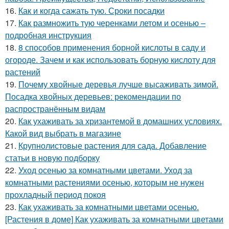
16.
Как и когда сажать тую. Сроки посадки
17.
Как размножить тую черенками летом и осенью –
подробная инструкция
18.
8 способов применения борной кислоты в саду и
огороде. Зачем и как использовать борную кислоту для
растений
19.
Почему хвойные деревья лучше высаживать зимой.
Посадка хвойных деревьев: рекомендации по
распространённым видам
20.
Как ухаживать за хризантемой в домашних условиях.
Какой вид выбрать в магазине
21.
Крупнолистовые растения для сада. Добавление
статьи в новую подборку
22.
Уход осенью за комнатными цветами. Уход за
комнатными растениями осенью, которым не нужен
прохладный период покоя
23.
Как ухаживать за комнатными цветами осенью.
[Растения в доме] Как ухаживать за комнатными цветами