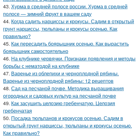
43.
Хурма в средней полосе россии. Хурма в средней
полосе — зимний фрукт в вашем саду
44.
Когда садить нарциссы и крокусы. Садим в открытый
грунт нарциссы, тюльпаны и крокусы осенью. Как
правильно?
45.
Как пересадить боярышник осенью. Как вырастить
боярышник самостоятельно
46.
На клубнике червячки. Признаки появления и методы
борьбы с нематодой на клубнике
47.
Варенье из облепихи и черноплодной рябины.
Варенье из черноплодной рябины: 12 рецептов
48.
Сад на песчаной почве. Методика выращивания
огородных и садовых культур на песчаной почве
49.
Как засушить целозию гребенчатую. Целозия
гребенчатая
50.
Посадка тюльпанов и крокусов осенью. Садим в
открытый грунт нарциссы, тюльпаны и крокусы осенью.
Как правильно?