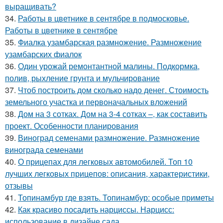
выращивать?
34.
Работы в цветнике в сентябре в подмосковье.
Работы в цветнике в сентябре
35.
Фиалка узамбарская размножение. Размножение
узамбарских фиалок
36.
Один урожай ремонтантной малины. Подкормка,
полив, рыхление грунта и мульчирование
37.
Чтоб построить дом сколько надо денег. Стоимость
земельного участка и первоначальных вложений
38.
Дом на 3 сотках. Дом на 3-4 сотках –, как составить
проект. Особенности планирования
39.
Виноград семенами размножение. Размножение
винограда семенами
40.
О прицепах для легковых автомобилей. Топ 10
лучших легковых прицепов: описания, характеристики,
отзывы
41.
Топинамбур где взять. Топинамбур: особые приметы
42.
Как красиво посадить нарциссы. Нарцисс:
использование в дизайне сада