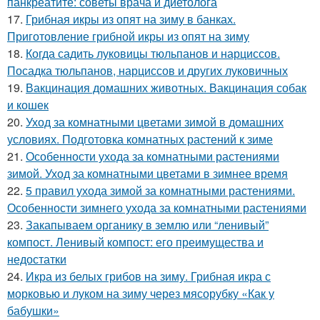
панкреатите: советы врача и диетолога
17.
Грибная икры из опят на зиму в банках.
Приготовление грибной икры из опят на зиму
18.
Когда садить луковицы тюльпанов и нарциссов.
Посадка тюльпанов, нарциссов и других луковичных
19.
Вакцинация домашних животных. Вакцинация собак
и кошек
20.
Уход за комнатными цветами зимой в домашних
условиях. Подготовка комнатных растений к зиме
21.
Особенности ухода за комнатными растениями
зимой. Уход за комнатными цветами в зимнее время
22.
5 правил ухода зимой за комнатными растениями.
Особенности зимнего ухода за комнатными растениями
23.
Закапываем органику в землю или “ленивый”
компост. Ленивый компост: его преимущества и
недостатки
24.
Икра из белых грибов на зиму. Грибная икра с
морковью и луком на зиму через мясорубку «Как у
бабушки»