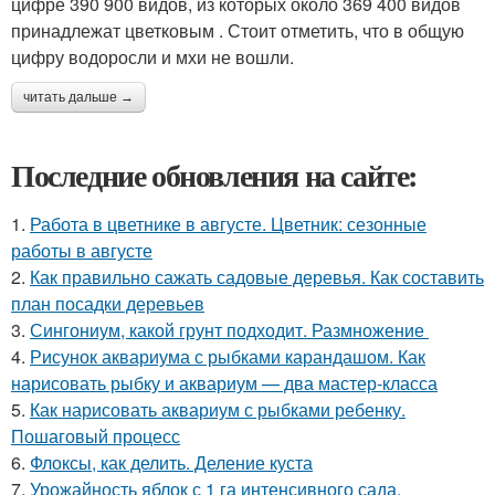
цифре 390 900 видов, из которых около 369 400 видов
принадлежат цветковым . Стоит отметить, что в общую
цифру водоросли и мхи не вошли.
читать дальше →
Последние обновления на сайте:
1.
Работа в цветнике в августе. Цветник: сезонные
работы в августе
2.
Как правильно сажать садовые деревья. Как составить
план посадки деревьев
3.
Сингониум, какой грунт подходит. Размножение
4.
Рисунок аквариума с рыбками карандашом. Как
нарисовать рыбку и аквариум — два мастер-класса
5.
Как нарисовать аквариум с рыбками ребенку.
Пошаговый процесс
6.
Флоксы, как делить. Деление куста
7.
Урожайность яблок с 1 га интенсивного сада.