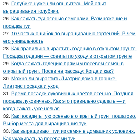
25.
Голубике нужен ли опылитель. Мой опыт
выращивания голубики.
26.
Как сажать туи осенью семенами. Размножение и
посадка туи
27.
10 частых ошибок по выращиванию гортензий. В чем
его уникальность
28.
Как правильно вырастить годецию в открытом грунте.
Посадка годеции — советы по уходу в открытом грунте
29.
Когда сажать годецию прямым посевом семян в
открытый грунт. Посев на рассаду: Когда и как?
30.
Можно ли вырастить Лиатрис дома в горшке.
Лиатрис посадка и уход
31.
Время посадки луковичных цветов осенью. Поздняя
посадка луковичных. Как это правильно сделать — и
когда сажать уже нельзя
32.
Как посадить тую осенью в открытый грунт пошагово.
Выбор места для выращивания туи
33.
Как выращивают туи из семян в домашних условиях.
Как ухаживать за посевами туи