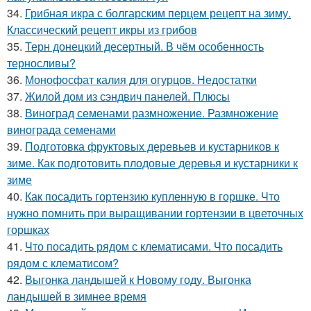
34.
Грибная икра с болгарским перцем рецепт на зиму.
Классический рецепт икры из грибов
35.
Терн донецкий десертный. В чём особенность
терносливы?
36.
Монофосфат калия для огурцов. Недостатки
37.
Жилой дом из сэндвич панелей. Плюсы
38.
Виноград семенами размножение. Размножение
винограда семенами
39.
Подготовка фруктовых деревьев и кустарников к
зиме. Как подготовить плодовые деревья и кустарники к
зиме
40.
Как посадить гортензию купленную в горшке. Что
нужно помнить при выращивании гортензии в цветочных
горшках
41.
Что посадить рядом с клематисами. Что посадить
рядом с клематисом?
42.
Выгонка ландышей к Новому году. Выгонка
ландышей в зимнее время