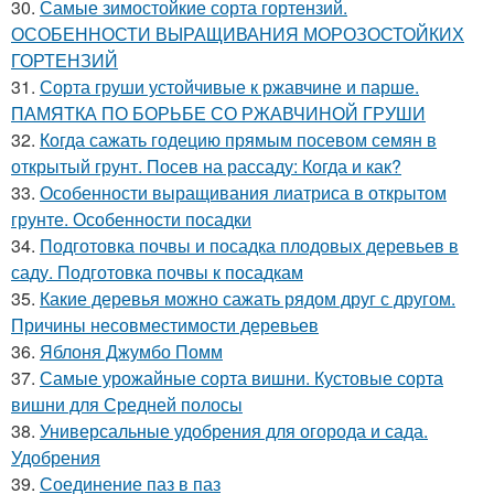
30.
Самые зимостойкие сорта гортензий.
ОСОБЕННОСТИ ВЫРАЩИВАНИЯ МОРОЗОСТОЙКИХ
ГОРТЕНЗИЙ
31.
Сорта груши устойчивые к ржавчине и парше.
ПАМЯТКА ПО БОРЬБЕ СО РЖАВЧИНОЙ ГРУШИ
32.
Когда сажать годецию прямым посевом семян в
открытый грунт. Посев на рассаду: Когда и как?
33.
Особенности выращивания лиатриса в открытом
грунте. Особенности посадки
34.
Подготовка почвы и посадка плодовых деревьев в
саду. Подготовка почвы к посадкам
35.
Какие деревья можно сажать рядом друг с другом.
Причины несовместимости деревьев
36.
Яблоня Джумбо Помм
37.
Самые урожайные сорта вишни. Кустовые сорта
вишни для Средней полосы
38.
Универсальные удобрения для огорода и сада.
Удобрения
39.
Соединение паз в паз