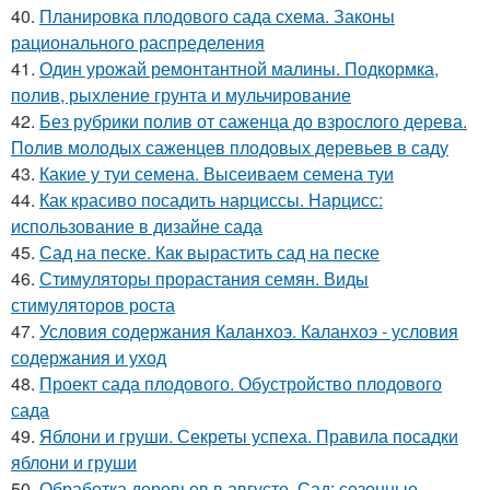
40.
Планировка плодового сада схема. Законы
рационального распределения
41.
Один урожай ремонтантной малины. Подкормка,
полив, рыхление грунта и мульчирование
42.
Без рубрики полив от саженца до взрослого дерева.
Полив молодых саженцев плодовых деревьев в саду
43.
Какие у туи семена. Высеиваем семена туи
44.
Как красиво посадить нарциссы. Нарцисс:
использование в дизайне сада
45.
Сад на песке. Как вырастить сад на песке
46.
Стимуляторы прорастания семян. Виды
стимуляторов роста
47.
Условия содержания Каланхоэ. Каланхоэ - условия
содержания и уход
48.
Проект сада плодового. Обустройство плодового
сада
49.
Яблони и груши. Секреты успеха. Правила посадки
яблони и груши
50.
Обработка деревьев в августе. Сад: сезонные