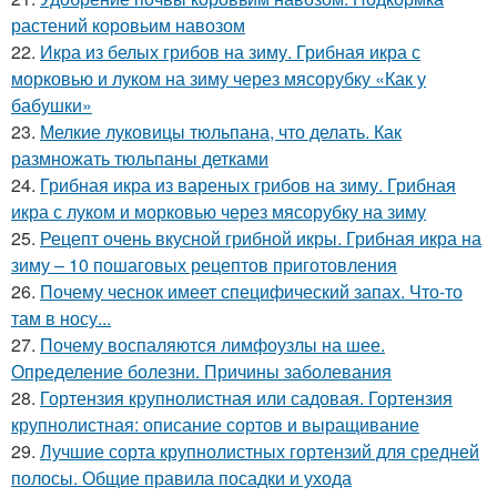
растений коровьим навозом
22.
Икра из белых грибов на зиму. Грибная икра с
морковью и луком на зиму через мясорубку «Как у
бабушки»
23.
Мелкие луковицы тюльпана, что делать. Как
размножать тюльпаны детками
24.
Грибная икра из вареных грибов на зиму. Грибная
икра с луком и морковью через мясорубку на зиму
25.
Рецепт очень вкусной грибной икры. Грибная икра на
зиму – 10 пошаговых рецептов приготовления
26.
Почему чеснок имеет специфический запах. Что-то
там в носу...
27.
Почему воспаляются лимфоузлы на шее.
Определение болезни. Причины заболевания
28.
Гортензия крупнолистная или садовая. Гортензия
крупнолистная: описание сортов и выращивание
29.
Лучшие сорта крупнолистных гортензий для средней
полосы. Общие правила посадки и ухода