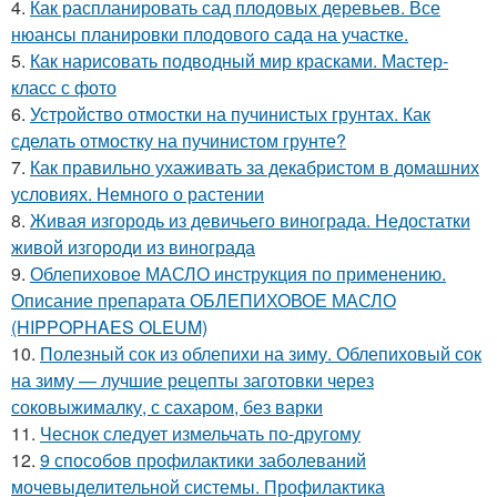
4.
Как распланировать сад плодовых деревьев. Все
нюансы планировки плодового сада на участке.
5.
Как нарисовать подводный мир красками. Мастер-
класс с фото
6.
Устройство отмостки на пучинистых грунтах. Как
сделать отмостку на пучинистом грунте?
7.
Как правильно ухаживать за декабристом в домашних
условиях. Немного о растении
8.
Живая изгородь из девичьего винограда. Недостатки
живой изгороди из винограда
9.
Облепиховое МАСЛО инструкция по применению.
Описание препарата ОБЛЕПИХОВОЕ МАСЛО
(HIPPOPHAES OLEUM)
10.
Полезный сок из облепихи на зиму. Облепиховый сок
на зиму — лучшие рецепты заготовки через
соковыжималку, с сахаром, без варки
11.
Чеснок следует измельчать по-другому
12.
9 способов профилактики заболеваний
мочевыделительной системы. Профилактика