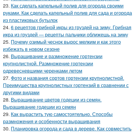
23.
Как сделать капельный полив для огорода своими
руками. Как сделать капельный полив для сада и огорода
из пластиковых бутылок
24.
6 рецептов грибной икры из груздей на зиму. Грибная
икра из груздей — рецепты пальчики оближешь на зиму
25.
Почему озимый чеснок вырос мелким и как этого
избежать в новом сезоне
26.
Выращивание и размножение гортензии
крупнолистной. Размножение гортензии
одревесневшими черенками летом
27.
Фото и названия сортов гортензии крупнолистной.
Преимущества крупнолистных гортензий в сравнении с
другими видами
28.
Выращивание цветов годеции из семян.
Выращивание годеции из семян
29.
Как вырастить тую самостоятельно. Способы
размножения и особенности выращивания
30.
Планировка огорода и сада в дереве. Как совместить