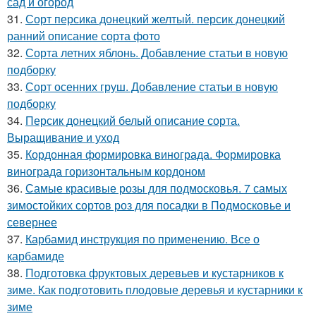
сад и огород
31.
Сорт персика донецкий желтый. персик донецкий
ранний описание сорта фото
32.
Сорта летних яблонь. Добавление статьи в новую
подборку
33.
Сорт осенних груш. Добавление статьи в новую
подборку
34.
Персик донецкий белый описание сорта.
Выращивание и уход
35.
Кордонная формировка винограда. Формировка
винограда горизонтальным кордоном
36.
Самые красивые розы для подмосковья. 7 самых
зимостойких сортов роз для посадки в Подмосковье и
севернее
37.
Карбамид инструкция по применению. Все о
карбамиде
38.
Подготовка фруктовых деревьев и кустарников к
зиме. Как подготовить плодовые деревья и кустарники к
зиме