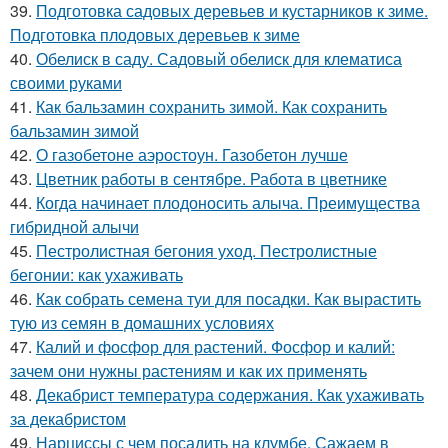
39.
Подготовка садовых деревьев и кустарников к зиме.
Подготовка плодовых деревьев к зиме
40.
Обелиск в саду. Садовый обелиск для клематиса
своими руками
41.
Как бальзамин сохранить зимой. Как сохранить
бальзамин зимой
42.
О газобетоне аэростоун. Газобетон лучше
43.
Цветник работы в сентябре. Работа в цветнике
44.
Когда начинает плодоносить алыча. Преимущества
гибридной алычи
45.
Пестролистная бегония уход. Пестролистные
бегонии: как ухаживать
46.
Как собрать семена туи для посадки. Как вырастить
тую из семян в домашних условиях
47.
Калий и фосфор для растений. Фосфор и калий:
зачем они нужны растениям и как их применять
48.
Декабрист температура содержания. Как ухаживать
за декабристом
49.
Нарциссы с чем посадить на клумбе. Сажаем в