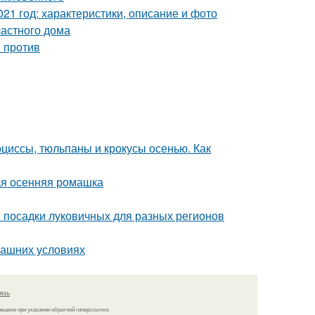
21 год: характеристики, описание и фото
астного дома
и против
рциссы, тюльпаны и крокусы осенью. Как
ая осенняя ромашка
и посадки луковичных для разных регионов
машних условиях
язь
решено при указании обратной гиперссылки.