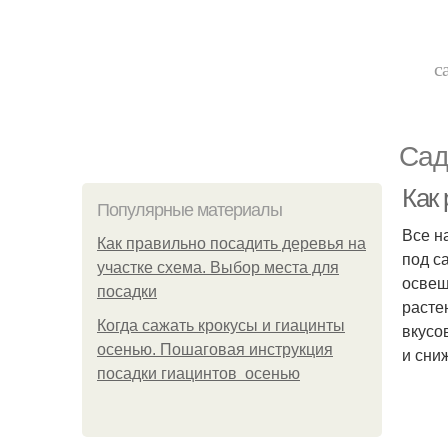
с
Сад
Как 
Популярные материалы
Все н
Как правильно посадить деревья на
под с
участке схема. Выбор места для
освещ
посадки
расте
Когда сажать крокусы и гиацинты
вкусо
осенью. Пошаговая инструкция
и сни
посадки гиацинтов осенью