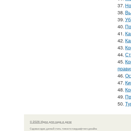
37.
Но
38.
Вы
39.
Уб
40.
По
41.
Ка
42.
Ка
43.
Ко
44.
Ст
45.
Ко
прави
46.
Ос
47.
Ки
48.
Ко
49.
Пр
50.
Ту
© 2026 Идеи для сада и дачи
Садовые идеи, дачный стиль, тонкости ландшафтного дизайна