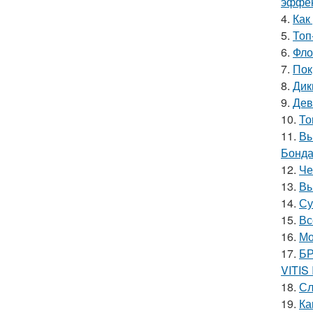
эффек
4.
Как
5.
Топ
6.
Фло
7.
Пок
8.
Дик
9.
Дев
10.
То
11.
Вы
Бонда
12.
Че
13.
Вы
14.
Су
15.
Вс
16.
Мо
17.
БР
VITIS
18.
Сл
19.
Ка