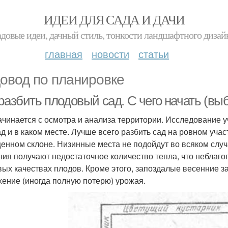
ИДЕИ ДЛЯ САДА И ДАЧИ
адовые идеи, дачный стиль, тонкости ландшафтного дизай
главная
новости
статьи
овод по планировке
разбить плодовый сад. С чего начать (вы
ачинается с осмотра и анализа территории. Исследование 
ад и в каком месте. Лучше всего разбить сад на ровном уча
енном склоне. Низинные места не подойдут во всяком случа
ния получают недостаточное количество тепла, что неблаг
вых качествах плодов. Кроме этого, запоздалые весенние 
жение (иногда полную потерю) урожая.