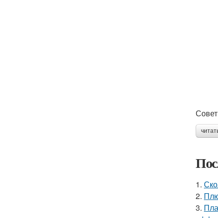
Совет
читат
Пос
1.
Ско
2.
Плю
3.
Пла