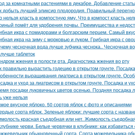
од за комнатными растениями в декабре. Добавление стать
к добыть лучший эликсир плодородия. Правильный перегно
о нельзя класть в компостную яму. Что в компост класть нел
риный помёт для удобрения почвы. Преимущества и недост
ибная икра с помидорами и болгарским перцем. Самый вку
ибная икра на зиму с морковью и луком. Грибная икра с ов
чему чесночная вода лучше зубчика чеснока.. Чесночная вод
 лучше таблеток
ндром жжения в полости рта. Диагностика жжения во рту
к правильно вырастить годецию в открытом грунте. Посадка
обенности выращивания лиатриса в открытом грунте. Особ
садка и уход за лиатрисом в открытом грунте. Посадка и ух
емя посадки луковичных цветов осенью. Поздняя посадка лу
ь уже нельзя
мое вкусное яблоко. 50 сортов яблок с фото и описаниями
ердые сорта яблок. Зеленые яблоки: лучшие сорта с назван
молость красная съедобная или нет. Жимолость съедобна
клубнике черви. Белые червячки в клубнике: как избавиться
жжевельник обыкновенный сорта. Сорта можевельника об