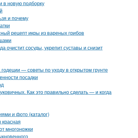
и в новую подборку
й
ьзя и почему
атки
сный рецепт икры из вареных грибов
ощами
а очистит сосуды, укрепит суставы и снизит
 годеции — советы по уходу в открытом грунте
енности посадки
од
ковичных. Как это правильно сделать — и когда
иями и фото (каталог)
я красная
 от многоножки
ыкновенного