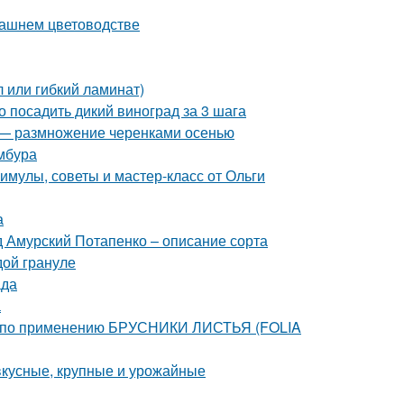
машнем цветоводстве
 или гибкий ламинат)
о посадить дикий виноград за 3 шага
д — размножение черенками осенью
мбура
мулы, советы и мастер-класс от Ольги
а
 Амурский Потапенко – описание сорта
дой грануле
ада
а
я по применению БРУСНИКИ ЛИСТЬЯ (FOLIA
вкусные, крупные и урожайные