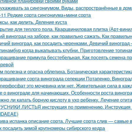
тивной планировки своими руками
 ухаживать за сингониумом. Виды, распространённые в до
-11 Редкие сорта сингониума+мини сорта
ксы, как делить. Деление куста
рытие для теплого пола. Кварцвиниловая плитка (Арт-винил
ий виноград на заборе, как правильно сажать. Как правильн
ичий виноград, как посадить черенками. Девичий виногра
пинамбур когда выкапывать клубни. Приготовление топина
ращивание примула бесстебельная. Как посеять семена при
ревой
м полезна и опасна облепиха. Ботаническая характеристик
ращивание сорта винограда селекции Потапенко. Виноград
перфосфат это мочевина или нет. Живительная сила в каж
е о винограде для начинающих. Особенности роста виногр
жно ли капать борную кислоту в ухо ребенку. Лечение отит
УСНИКИ ЛИСТЬЯ инструкция по применению. Инструкци
 IDAEAE)
ива испанка описание сорта. Лучшие сорта слив — самые 
к посадить зимой крупномеры сибирского кедра