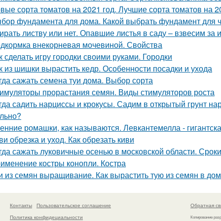
вые сорта томатов на 2021 год. Лучшие сорта томатов на 20
бор фундамента для дома. Какой выбрать фундамент для ч
ирать листву или нет. Опавшие листья в саду – взвесим за 
дкормка внекорневая мочевиной. Свойства
к сделать игру городки своими руками. Городки
к из шишки вырастить кедр. Особенности посадки и ухода
гда сажать семена туи дома. Выбор сорта
имуляторы прорастания семян. Виды стимуляторов роста
гда садить нарциссы и крокусы. Садим в открытый грунт на
льно?
енние ромашки, как называются. Левкантемелла - гигантск
ви обрезка и уход. Как обрезать киви
гда сажать луковичные осенью в московской области. Срок
именение костры конопли. Костра
и из семян выращивание. Как вырастить тую из семян в до
Контакты
Пользовательское соглашение
Обратная св
Политика конфидециальности
Копирование раз