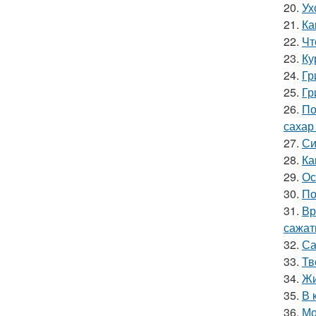
20.
Ух
21.
Ка
22.
Чт
23.
Ку
24.
Гр
25.
Гр
26.
По
сахар
27.
Си
28.
Ка
29.
Ос
30.
По
31.
Вр
сажат
32.
Са
33.
Тв
34.
Жи
35.
В 
36.
Мо