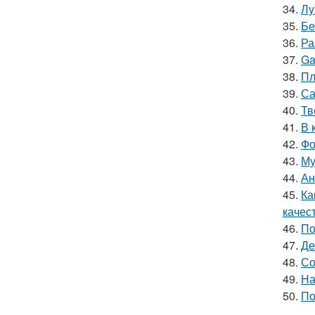
34.
Лу
35.
Бе
36.
Ра
37.
Ga
38.
Пл
39.
Са
40.
Тв
41.
В 
42.
Фо
43.
Му
44.
Ан
45.
Ка
качес
46.
По
47.
Де
48.
Со
49.
На
50.
По