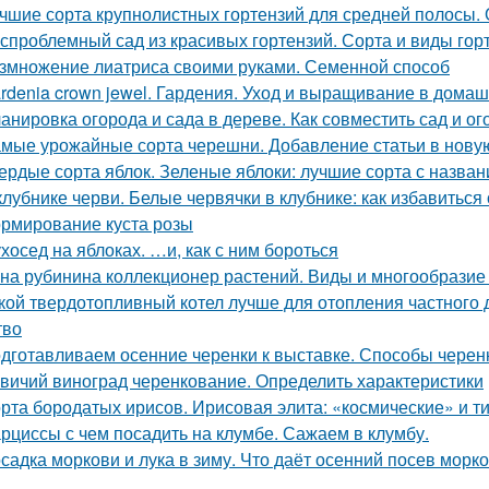
чшие сорта крупнолистных гортензий для средней полосы.
спроблемный сад из красивых гортензий. Сорта и виды гор
змножение лиатриса своими руками. Семенной способ
rdenia crown jewel. Гардения. Уход и выращивание в дома
анировка огорода и сада в дереве. Как совместить сад и ог
мые урожайные сорта черешни. Добавление статьи в нову
ердые сорта яблок. Зеленые яблоки: лучшие сорта с назван
клубнике черви. Белые червячки в клубнике: как избавиться
рмирование куста розы
хосед на яблоках. …и, как с ним бороться
на рубинина коллекционер растений. Виды и многообразие 
кой твердотопливный котел лучше для отопления частного
тво
дготавливаем осенние черенки к выставке. Способы черенк
вичий виноград черенкование. Определить характеристики
рта бородатых ирисов. Ирисовая элита: «космические» и т
рциссы с чем посадить на клумбе. Сажаем в клумбу.
садка моркови и лука в зиму. Что даёт осенний посев морк