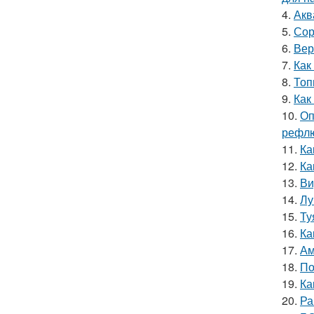
4.
Акв
5.
Сор
6.
Вер
7.
Как
8.
Топ
9.
Как
10.
Оп
рефлю
11.
Ка
12.
Ка
13.
Ви
14.
Лу
15.
Ту
16.
Ка
17.
Ам
18.
По
19.
Ка
20.
Ра