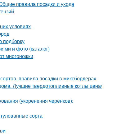
 Общие правила посадки и ухода
тензий
шних условиях
ород
ю подборку
иями и фото (каталог)
 от многоножки
сортов, правила посадки в миксбордерах
 дома. Лучшие твердотопливные котлы цена/
ования (укоренения черенков):
итулованные сорта
ови