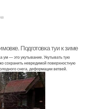
на
имовке. Подготовка туи к зиме
 на ум — это укутывание. Укутывать тую
ько сохранить невредимой поверхностную
олодного снега, деформации ветвей.