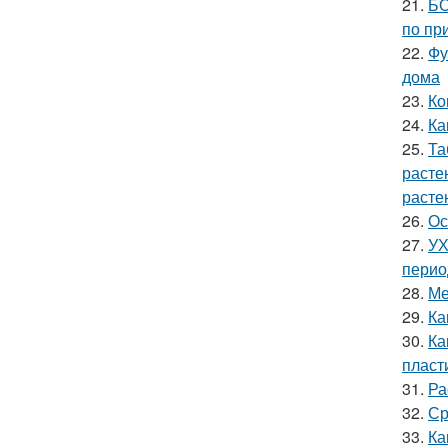
21.
БО
по пр
22.
Фу
дома
23.
Ко
24.
Ка
25.
Та
расте
расте
26.
Ос
27.
УХ
перио
28.
Ме
29.
Ка
30.
Ка
пласт
31.
Ра
32.
Ср
33.
Ка