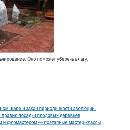
ьчирование. Оно поможет уберечь влагу,
мном шаре и закон периодичности эволюции.
0 правил посадки плодовых деревьев
ом и фломастером — поэтапные мастер-классы