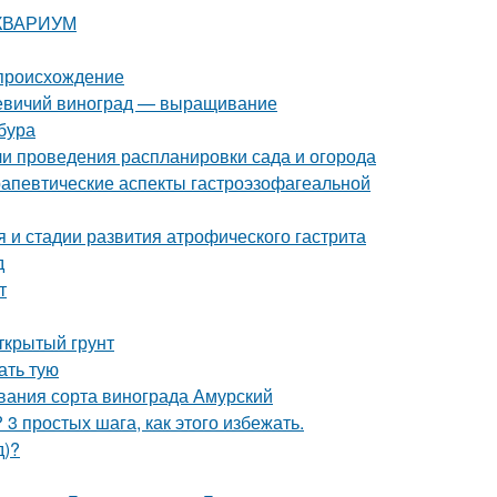
 АКВАРИУМ
 происхождение
 Девичий виноград — выращивание
бура
ели проведения распланировки сада и огорода
апевтические аспекты гастроэзофагеальной
 и стадии развития атрофического гастрита
д
т
открытый грунт
ать тую
вания сорта винограда Амурский
3 простых шага, как этого избежать.
д)?