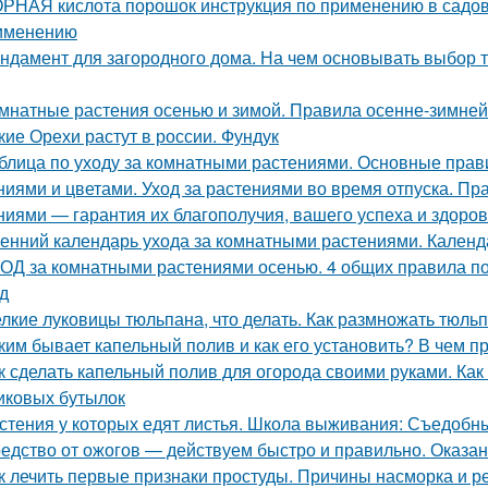
РНАЯ кислота порошок инструкция по применению в садово
именению
ндамент для загородного дома. На чем основывать выбор т
мнатные растения осенью и зимой. Правила осенне-зимней
кие Орехи растут в россии. Фундук
блица по уходу за комнатными растениями. Основные прав
ниями и цветами. Уход за растениями во время отпуска. П
ниями — гарантия их благополучия, вашего успеха и здоров
енний календарь ухода за комнатными растениями. Календ
ОД за комнатными растениями осенью. 4 общих правила по
д
лкие луковицы тюльпана, что делать. Как размножать тюль
ким бывает капельный полив и как его установить? В чем 
к сделать капельный полив для огорода своими руками. Как
иковых бутылок
стения у которых едят листья. Школа выживания: Съедобные
едство от ожогов ― действуем быстро и правильно. Оказа
к лечить первые признаки простуды. Причины насморка и 