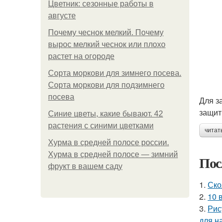
Цветник: сезонные работы в
августе
Почему чеснок мелкий. Почему
вырос мелкий чеснок или плохо
растет на огороде
Сорта моркови для зимнего посева.
Сорта моркови для подзимнего
посева
Для з
защит
Синие цветы, какие бывают. 42
растения с синими цветками
читат
Хурма в средней полосе россии.
Хурма в средней полосе — зимний
Пос
фрукт в вашем саду
1.
Ско
2.
10 
3.
Рис
для н