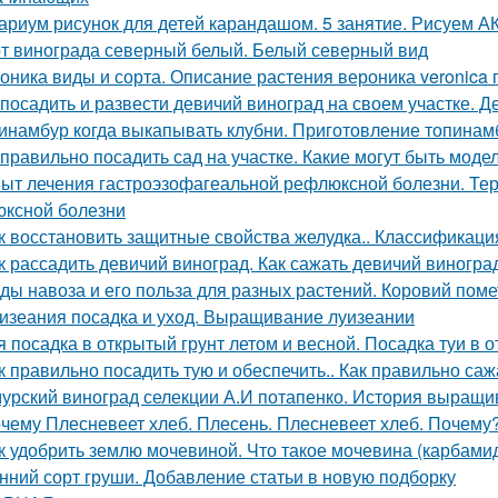
ариум рисунок для детей карандашом. 5 занятие. Рисуем
т винограда северный белый. Белый северный вид
оника виды и сорта. Описание растения вероника veronica
 посадить и развести девичий виноград на своем участке.
инамбур когда выкапывать клубни. Приготовление топинам
 правильно посадить сад на участке. Какие могут быть мод
ыт лечения гастроэзофагеальной рефлюксной болезни. Тер
ксной болезни
к восстановить защитные свойства желудка.. Классификация
к рассадить девичий виноград. Как сажать девичий виногра
ды навоза и его польза для разных растений. Коровий поме
изеания посадка и уход. Выращивание луизеании
я посадка в открытый грунт летом и весной. Посадка туи в 
к правильно посадить тую и обеспечить.. Как правильно саж
урский виноград селекции А.И потапенко. История выращи
чему Плесневеет хлеб. Плесень. Плесневеет хлеб. Почему? 
к удобрить землю мочевиной. Что такое мочевина (карбами
нний сорт груши. Добавление статьи в новую подборку