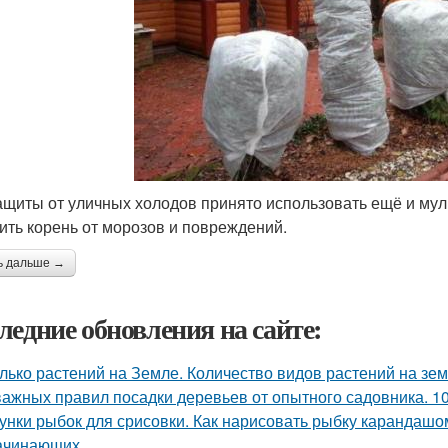
ащиты от уличных холодов принято использовать ещё и мул
ить корень от морозов и повреждений.
ь дальше →
ледние обновления на сайте:
лько растений на Земле. Количество видов растений на зе
важных правил посадки деревьев от опытного садовника. 1
унки рыбок для срисовки. Как нарисовать рыбку карандаш
ачинающих