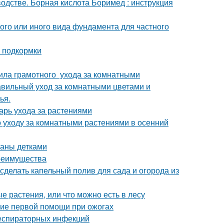
дстве. Борная кислота Боримед : инструкция
ого или иного вида фундамента для частного
 подкормки
ила грамотного ухода за комнатными
равильный уход за комнатными цветами и
ья.
арь ухода за растениями
 уходу за комнатными растениями в осенний
паны детками
преимущества
 сделать капельный полив для сада и огорода из
 растения, или что можно есть в лесу
ние первой помощи при ожогах
респираторных инфекций