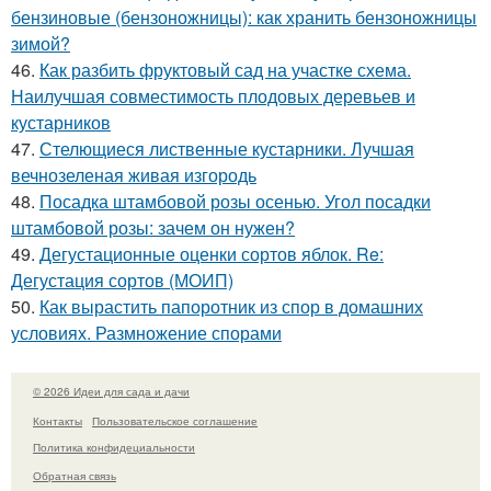
бензиновые (бензоножницы): как хранить бензоножницы
зимой?
46.
Как разбить фруктовый сад на участке схема.
Наилучшая совместимость плодовых деревьев и
кустарников
47.
Стелющиеся лиственные кустарники. Лучшая
вечнозеленая живая изгородь
48.
Посадка штамбовой розы осенью. Угол посадки
штамбовой розы: зачем он нужен?
49.
Дегустационные оценки сортов яблок. Re:
Дегустация сортов (МОИП)
50.
Как вырастить папоротник из спор в домашних
условиях. Размножение спорами
© 2026 Идеи для сада и дачи
Контакты
Пользовательское соглашение
Политика конфидециальности
Обратная связь