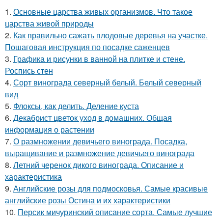
1.
Основные царства живых организмов. Что такое
царства живой природы
2.
Как правильно сажать плодовые деревья на участке.
Пошаговая инструкция по посадке саженцев
3.
Графика и рисунки в ванной на плитке и стене.
Роспись стен
4.
Сорт винограда северный белый. Белый северный
вид
5.
Флоксы, как делить. Деление куста
6.
Декабрист цветок уход в домашних. Общая
информация о растении
7.
О размножении девичьего винограда. Посадка,
выращивание и размножение девичьего винограда
8.
Летний черенок дикого винограда. Описание и
характеристика
9.
Английские розы для подмосковья. Самые красивые
английские розы Остина и их характеристики
10.
Персик мичуринский описание сорта. Самые лучшие