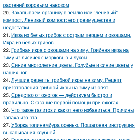
растений коровьим навозом
20.
Закапываем органику в землю или “ленивый”
компост. Ленивый компост: его преимущества и
недостатки
21.
Икра из белых грибов с острым перцем и овощами.
Икра из белых грибов
22.
Грибная икра с овощами на зиму. Грибная икра на
зиму из лисичек с морковью и луком
23.
Синие многолетние цветы. Голубые и синие цветы у
наших ног
24.
Лучшие рецепты грибной икры на зиму. Рецепт
приготовления грибной икры на зиму из опят
25.
Средство от ожогов ― действуем быстро и
правильно. Оказание первой помощи при ожогах
26.
Что такое галитоз и как от него избавиться. Причины
запаха изо рта
27.
Уборка топинамбура осенью. Пошаговая инструкция
выкапывания клубней
28.
Годеция выращивание из семян когда сажать и как