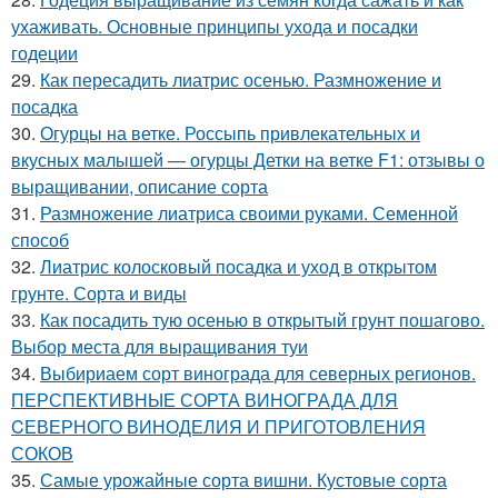
ухаживать. Основные принципы ухода и посадки
годеции
29.
Как пересадить лиатрис осенью. Размножение и
посадка
30.
Огурцы на ветке. Россыпь привлекательных и
вкусных малышей — огурцы Детки на ветке F1: отзывы о
выращивании, описание сорта
31.
Размножение лиатриса своими руками. Семенной
способ
32.
Лиатрис колосковый посадка и уход в открытом
грунте. Сорта и виды
33.
Как посадить тую осенью в открытый грунт пошагово.
Выбор места для выращивания туи
34.
Выбириаем сорт винограда для северных регионов.
ПЕРСПЕКТИВНЫЕ СОРТА ВИНОГРАДА ДЛЯ
CЕВЕРНОГО ВИНОДЕЛИЯ И ПРИГОТОВЛЕНИЯ
СОКОВ
35.
Самые урожайные сорта вишни. Кустовые сорта