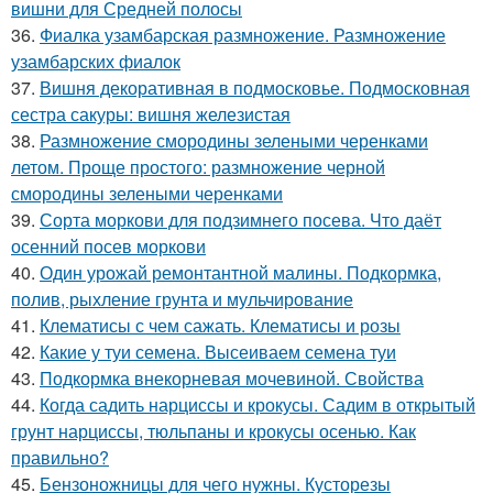
вишни для Средней полосы
36.
Фиалка узамбарская размножение. Размножение
узамбарских фиалок
37.
Вишня декоративная в подмосковье. Подмосковная
сестра сакуры: вишня железистая
38.
Размножение смородины зелеными черенками
летом. Проще простого: размножение черной
смородины зелеными черенками
39.
Сорта моркови для подзимнего посева. Что даёт
осенний посев моркови
40.
Один урожай ремонтантной малины. Подкормка,
полив, рыхление грунта и мульчирование
41.
Клематисы с чем сажать. Клематисы и розы
42.
Какие у туи семена. Высеиваем семена туи
43.
Подкормка внекорневая мочевиной. Свойства
44.
Когда садить нарциссы и крокусы. Садим в открытый
грунт нарциссы, тюльпаны и крокусы осенью. Как
правильно?
45.
Бензоножницы для чего нужны. Кусторезы