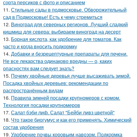
сорта персиков с фото и описанием
11.
Стильные сады в подмосковье. Обворожительный
сад в Подмосковье! Есть к чему стремиться
12.
Виноград для северных регионов. Лучший сладкий
кишмиш для севера: выбираем виноград на десерт
13.
Борная кислота, как удобрение для томатов. Как
часто и когда вносить подкормку
14.
Добавки и безрецептурные препараты для печени.
Не все лекарства одинаково вредны — о, каких
опасностях вам следует знать?
15.
Почему хвойные деревья лучше высаживать зимой.
Посадка хвойных деревьев: рекомендации по
распространённым видам
16.
Правила зимней посадки крупномеров с комом.
Технология посадки крупномеров
17.
Салат бэби лиф. Салат "Бейби ливз цветной"
18.
Что такое биогумус и как его применять. Химический
состав удобрения
19.
Удобрение почвы коровьим навозом. Подкормка