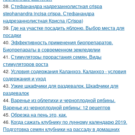
38.
Стефанандра надрезаннолистная crispa
stephanandra incisa crispa. Стефанандра
надрезаннолистная Криспа (Crispa)
39.
Где на участке посадить яблоню. Выбор места для
посадки
40.
Эффективность применения биопрепаратов.
Биопрепараты в современном земледелии
41.
Стимуляторы прорастания семян. Виды
стимуляторов роста
42.
Условия содержания Каланхоэ. Каланхоэ - условия
содержания и уход
43.
Узкие шкафчики для раздевалок. Шкафчики для
раздевалок
44.
Варенье из облепихи и черноплодной рябины.
Варенье из черноплодной рябины: 12 рецептов
45.
Обрезка на пень это, как.
46.
Когда сажать клубнику по лунному календарю 2019.
Подготовка семян клубники на рассаду в домашних