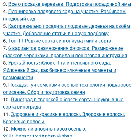
3.
Все о посадке деревьев. Подготовка посадочной ямы
4.
Планировка плодового сада на участке. Разбиваем
плодовый сад
5.
Как правильно посадить плодовые деревья на своём
участке. Добавление статьи в новую подборку
6.
Топ-11 Редкие сорта сингониума+мини сорта
7.
6 вариантов размножения флоксов. Размножение
флоксов черенками: правила и пошаговая инструкция
8.
Урожайность яблок с 1 га интенсивного сада.
Яблоневый сад, как бизнес: ключевые моменты и
возможности
9.
Посадка туи семенами осенью технология пошаговое
описание. Сбор и подготовка семян
10.
Виноград в тверской области сорта. Неукрывные
сорта винограда
11.
Здоровые и красивые волосы. Здоровые волосы.
Красивые волосы.
12.
Можно ли вносить навоз осенью.
2021,&nbsp11:41&nbsp /&nbsp