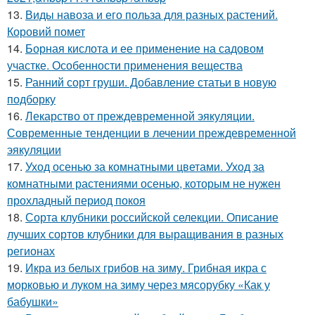
13.
Виды навоза и его польза для разных растений.
Коровий помет
14.
Борная кислота и ее применение на садовом
участке. Особенности применения вещества
15.
Ранний сорт груши. Добавление статьи в новую
подборку
16.
Лекарство от преждевременной эякуляции.
Современные тенденции в лечении преждевременной
эякуляции
17.
Уход осенью за комнатными цветами. Уход за
комнатными растениями осенью, которым не нужен
прохладный период покоя
18.
Сорта клубники российской селекции. Описание
лучших сортов клубники для выращивания в разных
регионах
19.
Икра из белых грибов на зиму. Грибная икра с
морковью и луком на зиму через мясорубку «Как у
бабушки»