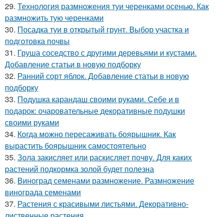
29.
Технология размножения туи черенками осенью. Как
размножить тую черенками
30.
Посадка туи в открытый грунт. Выбор участка и
подготовка почвы
31.
Груша соседство с другими деревьями и кустами.
Добавление статьи в новую подборку
32.
Ранний сорт яблок. Добавление статьи в новую
подборку
33.
Подушка карандаш своими руками. Себе и в
подарок: очаровательные декоративные подушки
своими руками
34.
Когда можно пересаживать боярышник. Как
вырастить боярышник самостоятельно
35.
Зола закисляет или раскисляет почву. Для каких
растений подкормка золой будет полезна
36.
Виноград семенами размножение. Размножение
винограда семенами
37.
Растения с красивыми листьями. Декоративно-
лиственные растения