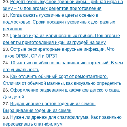
20.
Рецепт очень вкусной грибной икры. Грибная икра на
зиму – 10 пошаговых рецептов приготовления
21.
Когда сажать луковичные цветы осенью в
подмосковье. Сроки посадки луковичных для разных
регионов
22.
Грибная икра из маринованных грибов. Пошаговые
рецепты приготовления икры из груздей на зиму
23.
Острые респираторные вирусные инфекции. Что
такое ОРВИ, ОРИ и ОРЗ?
24.
10 частых ошибок по выращиванию гортензий. В чем
его уникальность
25.
Как отличить обычный сорт от ремонтантного.
Отличия от обычной малины, как визуально определить
26.
Оформление раздевалки шкафчиков детского сада.
Для детей
27.
Выращивание цветов годеции из семян.
Выращивание годеции из семян
28.
Нужен ли дренаж для спатифиллума. Как правильно
пересаживать спатифиллум