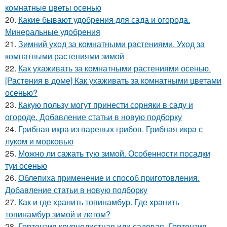
комнатные цветы осенью
20.
Какие бывают удобрения для сада и огорода.
Минеральные удобрения
21.
Зимний уход за комнатными растениями. Уход за
комнатными растениями зимой
22.
Как ухаживать за комнатными растениями осенью.
[Растения в доме] Как ухаживать за комнатными цветами
осенью?
23.
Какую пользу могут принести сорняки в саду и
огороде. Добавление статьи в новую подборку
24.
Грибная икра из вареных грибов. Грибная икра с
луком и морковью
25.
Можно ли сажать тую зимой. Особенности посадки
туи осенью
26.
Облепиха применение и способ приготовления.
Добавление статьи в новую подборку
27.
Как и где хранить топинамбур. Где хранить
топинамбур зимой и летом?
28.
Гортензия крупнолистная или садовая. Гортензия