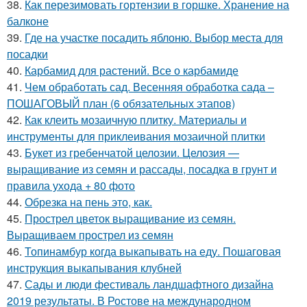
38.
Как перезимовать гортензии в горшке. Хранение на
балконе
39.
Где на участке посадить яблоню. Выбор места для
посадки
40.
Карбамид для растений. Все о карбамиде
41.
Чем обработать сад. Весенняя обработка сада –
ПОШАГОВЫЙ план (6 обязательных этапов)
42.
Как клеить мозаичную плитку. Материалы и
инструменты для приклеивания мозаичной плитки
43.
Букет из гребенчатой целозии. Целозия —
выращивание из семян и рассады, посадка в грунт и
правила ухода + 80 фото
44.
Обрезка на пень это, как.
45.
Прострел цветок выращивание из семян.
Выращиваем прострел из семян
46.
Топинамбур когда выкапывать на еду. Пошаговая
инструкция выкапывания клубней
47.
Сады и люди фестиваль ландшафтного дизайна
2019 результаты. В Ростове на международном