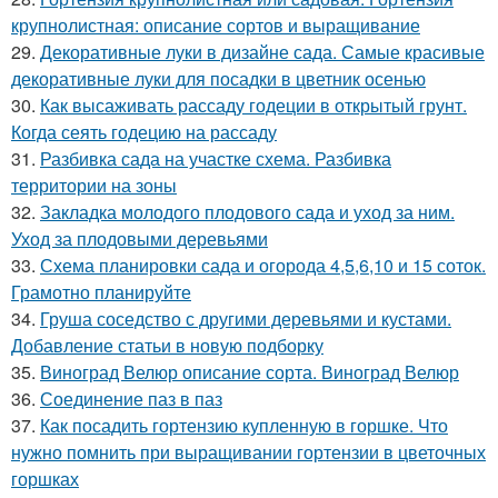
крупнолистная: описание сортов и выращивание
29.
Декоративные луки в дизайне сада. Самые красивые
декоративные луки для посадки в цветник осенью
30.
Как высаживать рассаду годеции в открытый грунт.
Когда сеять годецию на рассаду
31.
Разбивка сада на участке схема. Разбивка
территории на зоны
32.
Закладка молодого плодового сада и уход за ним.
Уход за плодовыми деревьями
33.
Схема планировки сада и огорода 4,5,6,10 и 15 соток.
Грамотно планируйте
34.
Груша соседство с другими деревьями и кустами.
Добавление статьи в новую подборку
35.
Виноград Велюр описание сорта. Виноград Велюр
36.
Соединение паз в паз
37.
Как посадить гортензию купленную в горшке. Что
нужно помнить при выращивании гортензии в цветочных
горшках