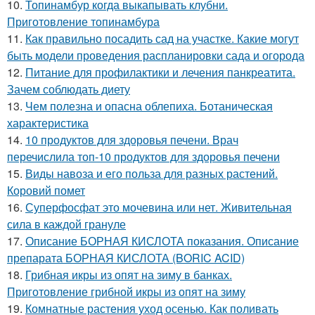
10.
Топинамбур когда выкапывать клубни.
Приготовление топинамбура
11.
Как правильно посадить сад на участке. Какие могут
быть модели проведения распланировки сада и огорода
12.
Питание для профилактики и лечения панкреатита.
Зачем соблюдать диету
13.
Чем полезна и опасна облепиха. Ботаническая
характеристика
14.
10 продуктов для здоровья печени. Врач
перечислила топ-10 продуктов для здоровья печени
15.
Виды навоза и его польза для разных растений.
Коровий помет
16.
Суперфосфат это мочевина или нет. Живительная
сила в каждой грануле
17.
Описание БОРНАЯ КИСЛОТА показания. Описание
препарата БОРНАЯ КИСЛОТА (BORIC ACID)
18.
Грибная икры из опят на зиму в банках.
Приготовление грибной икры из опят на зиму
19.
Комнатные растения уход осенью. Как поливать