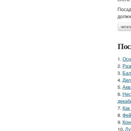
Посад
должн
читат
Пос
1.
Осн
2.
Раз
3.
Бал
4.
Дел
5.
Акв
6.
Нес
декаб
7.
Как
8.
Фей
9.
Кон
10.
Лу