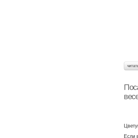
читат
Пос
вес
Цвету
Если 