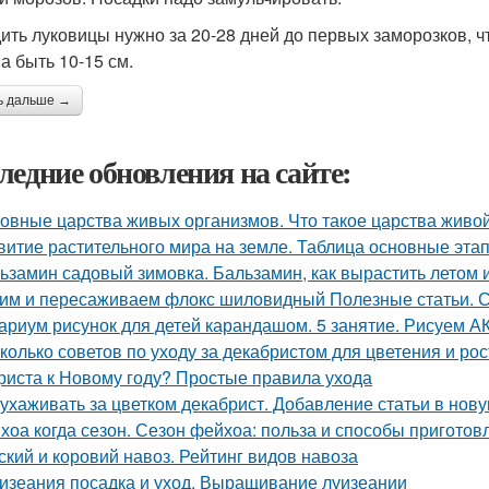
ить луковицы нужно за 20-28 дней до первых заморозков, ч
а быть 10-15 см.
ь дальше →
ледние обновления на сайте:
овные царства живых организмов. Что такое царства живо
витие растительного мира на земле. Таблица основные эта
ьзамин садовый зимовка. Бальзамин, как вырастить летом 
им и пересаживаем флокс шиловидный Полезные статьи. С
ариум рисунок для детей карандашом. 5 занятие. Рисуем
колько советов по уходу за декабристом для цветения и рос
риста к Новому году? Простые правила ухода
 ухаживать за цветком декабрист. Добавление статьи в нов
хоа когда сезон. Сезон фейхоа: польза и способы приготов
ский и коровий навоз. Рейтинг видов навоза
изеания посадка и уход. Выращивание луизеании