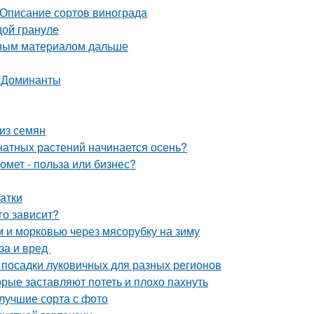
 Описание сортов винограда
дой грануле
вным материалом дальше
. Доминанты
из семян
мнатных растений начинается осень?
омет - польза или бизнес?
атки
го зависит?
м и морковью через мясорубку на зиму
за и вред
 посадки луковичных для разных регионов
орые заставляют потеть и плохо пахнуть
 лучшие сорта с фото