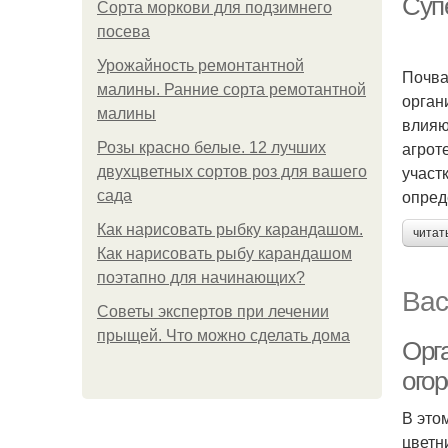
Суп
Сорта моркови для подзимнего
посева
Урожайность ремонтантной
Почва
малины. Ранние сорта ремотантной
орган
малины
влияю
агрот
Розы красно белые. 12 лучших
участ
двухцветных сортов роз для вашего
опред
сада
Как нарисовать рыбку карандашом.
читат
Как нарисовать рыбу карандашом
поэтапно для начинающих?
Вас
Советы экспертов при лечении
прыщей. Что можно сделать дома
Орг
огор
В это
цветн