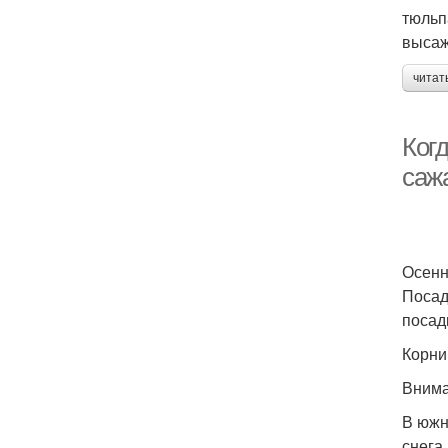
тюльп
высаж
читат
Когд
саж
Осенн
Посад
посад
Корни
Внима
В южн
снега