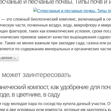
есчаные и песчаные почвы. Типы почв и 
 — это сложный биологический комплекс, включающий в с
ическую части, почвенные воздух, воду, микрофлору и микр
щих факторов, таких как климатические условия, сроки пос
ехнических приемов зависит качество выращивания садово
ке. Также не менее важным при закладке сада, газона или р
еляется по содержанию минеральных и органических части
ь дальше →
 может заинтересовать
анический компост, как удобрение для по
оде, в цветнике, в саду
м году молодая пара по соседству купила дачный участок. О
ики и две огромных кучи компоста, которые им захотелось к