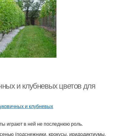
чных и клубневых цветов для
ты играют в ней не последнюю роль.
енью (подснежники, крокусы, иридодиктиумы,