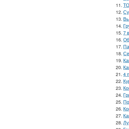
11.
ТО
12.
Су
13.
Вы
14.
Гр
15.
7 
16.
Об
17.
Па
18.
Се
19.
Ка
20.
Ка
21.
4 
22.
Ку
23.
Ко
24.
Гр
25.
По
26.
Ко
27.
Ка
28.
Лу