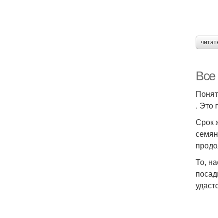
читат
Все
Понят
. Это
Срок 
семян
продо
То, н
посад
удаст