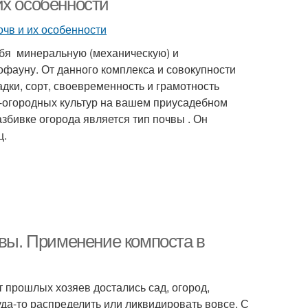
их особенности
ебя минеральную (механическую) и
офауну. От данного комплекса и совокупности
адки, сорт, своевременность и грамотность
-огородных культур на вашем приусадебном
азбивке огорода является тип почвы . Он
ц.
чвы. Применение компоста в
т прошлых хозяев достались сад, огород,
уда-то распределить или ликвидировать вовсе. С