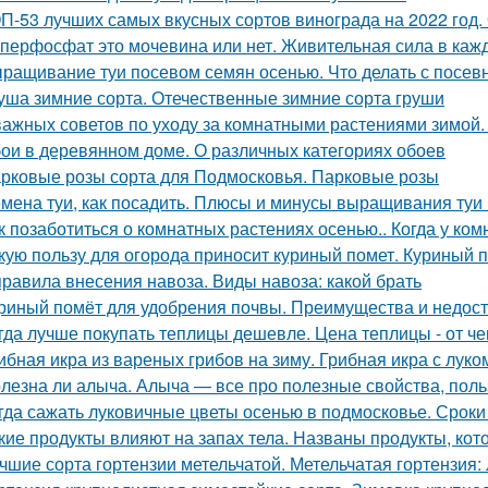
П-53 лучших самых вкусных сортов винограда на 2022 год.
перфосфат это мочевина или нет. Живительная сила в каж
ращивание туи посевом семян осенью. Что делать с посе
уша зимние сорта. Отечественные зимние сорта груши
важных советов по уходу за комнатными растениями зимой
ои в деревянном доме. О различных категориях обоев
рковые розы сорта для Подмосковья. Парковые розы
мена туи, как посадить. Плюсы и минусы выращивания туи 
к позаботиться о комнатных растениях осенью.. Когда у ко
кую пользу для огорода приносит куриный помет. Куриный п
правила внесения навоза. Виды навоза: какой брать
риный помёт для удобрения почвы. Преимущества и недост
гда лучше покупать теплицы дешевле. Цена теплицы - от че
ибная икра из вареных грибов на зиму. Грибная икра с луко
лезна ли алыча. Алыча — все про полезные свойства, поль
гда сажать луковичные цветы осенью в подмосковье. Сроки
кие продукты влияют на запах тела. Названы продукты, кот
чшие сорта гортензии метельчатой. Метельчатая гортензия: