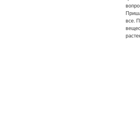
вопро
Пришл
все. 
вещес
расте