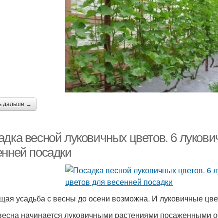
ь дальше →
адка весной луковичных цветов. 6 лукови
енней посадки
щая усадьба с весны до осени возможна. И луковичные цве
весна начинается луковичными растениями посаженными ос