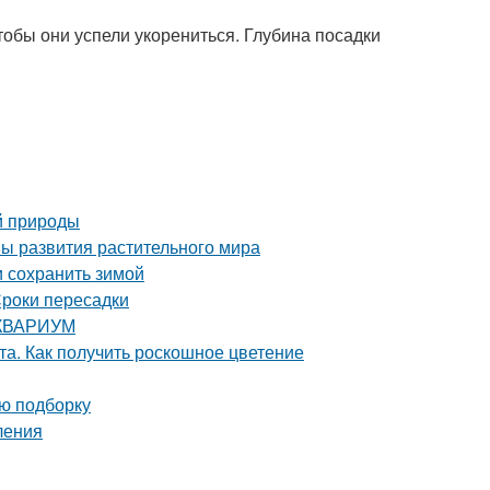
тобы они успели укорениться. Глубина посадки
й природы
пы развития растительного мира
и сохранить зимой
роки пересадки
 АКВАРИУМ
та. Как получить роскошное цветение
ую подборку
ления