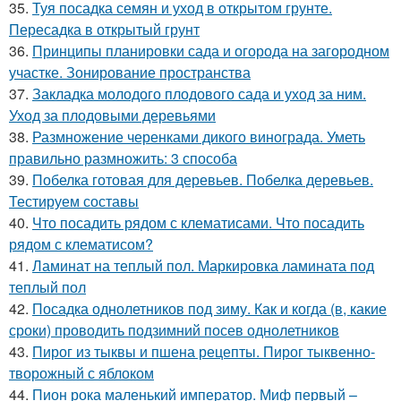
35.
Туя посадка семян и уход в открытом грунте.
Пересадка в открытый грунт
36.
Принципы планировки сада и огорода на загородном
участке. Зонирование пространства
37.
Закладка молодого плодового сада и уход за ним.
Уход за плодовыми деревьями
38.
Размножение черенками дикого винограда. Уметь
правильно размножить: 3 способа
39.
Побелка готовая для деревьев. Побелка деревьев.
Тестируем составы
40.
Что посадить рядом с клематисами. Что посадить
рядом с клематисом?
41.
Ламинат на теплый пол. Маркировка ламината под
теплый пол
42.
Посадка однолетников под зиму. Как и когда (в, какие
сроки) проводить подзимний посев однолетников
43.
Пирог из тыквы и пшена рецепты. Пирог тыквенно-
творожный с яблоком
44.
Пион рока маленький император. Миф первый –