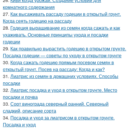
26.
Киви когда урожай. Создание условий для
комнатного содержания
27.
Как высаживать рассаду годеции в открытый грунт.
Когда сеять годецию на рассаду
28.
Годеция выращивание из семян когда сажать и как
ухаживать. Основные принципы ухода и посадки
годеции
29.
Как правильно вырастить годецию в открытом грунте.
Посадка годеции — советы по уходу в открытом грунте
30.
Когда сажать годецию прямым посевом семян в
открытый грунт. Посев на рассаду: Когда и как?
31.
Лиатрис из семян в домашних условиях. Способы
посадки
32.
Лиатрис посадка и уход в открытом грунте. Место
посадки и почва
33.
Сорт винограда северный ранний. Северный
сладкий, описание сорта
34.
Посадка и уход за лиатрисом в открытом грунте.
Посадка и уход