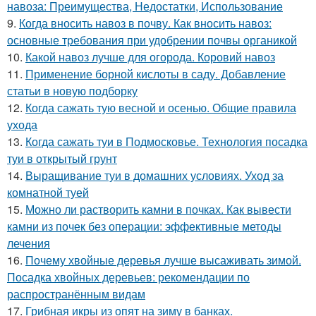
навоза: Преимущества, Недостатки, Использование
9.
Когда вносить навоз в почву. Как вносить навоз:
основные требования при удобрении почвы органикой
10.
Какой навоз лучше для огорода. Коровий навоз
11.
Применение борной кислоты в саду. Добавление
статьи в новую подборку
12.
Когда сажать тую весной и осенью. Общие правила
ухода
13.
Когда сажать туи в Подмосковье. Технология посадка
туи в открытый грунт
14.
Выращивание туи в домашних условиях. Уход за
комнатной туей
15.
Можно ли растворить камни в почках. Как вывести
камни из почек без операции: эффективные методы
лечения
16.
Почему хвойные деревья лучше высаживать зимой.
Посадка хвойных деревьев: рекомендации по
распространённым видам
17.
Грибная икры из опят на зиму в банках.