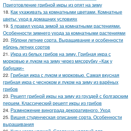
Приготовление грибной икры из опят на зиму
18.
Как ухаживать за комнатными цветами. Комнатные
цветы: уход в домашних условиях
19.
5 правил ухода зимой за комнатными растениями.
Особенности зимнего ухода за комнатными растениями
20.
Яблони летние сорта. Выращивание и особенности
яблонь летних сортов
21.
Икра из белых грибов на зиму. Грибная икра с
морковью и луком на зиму через мясорубку «Как у
бабушки»
22.
Грибная икра с луком и морковью. Самая вкусная
грибная икра с чесноком и луком на зиму из варёных
грибов
23.
Рецепт грибной икры на зиму из груздей с болгарским
перцем. Классический рецепт икры из грибов
24.
Размножение винограда декоративного. Уход
25.
Вишня студенческая описание сорта. Особенности
выращивания