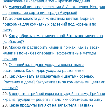
Вечнозеленая красавица туя – краткие сведения
16.
Амурский виноград селекции А.И потапенко. История
выращивания сорта винограда Амурский
17.
Борная кислота для комнатных цветов. Борная
подкормка для комнатных растений под корень и по
листу
18.
Как удобрить землю мочевиной. Что такое мочевина
(карбамид)?
19.
Можно ли растворить камни в почках. Как вывести
камни из почек без операции: эффективные методы
лечения
20.
Осенний календарь ухода за комнатными
растениями. Календарь ухода за растениями
21.
Как ухаживать за комнатными цветами осенью.
[Растения в доме] Как ухаживать за комнатными цветами
осенью?
22.
6 рецептов грибной икры из груздей на зиму. Грибная
икра из груздей — рецепты пальчики оближешь на зиму
23.
Какие продукты влияют на запах тела. Названы