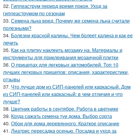
32.
Гиппеаструм период время покоя. Уход за
гиппеаструмом по сезонам
33.
Семена льна вред. Почему же семена льна считали
полезными?
34.
Болезни красной калины. Чем болеет калина и как ее
лечить
35.
Как на плитку наклеить мозаику на. Материалы и
инструменты для приклеивания мозаичной плитки
36.
О прицепах для легковых автомобилей. Топ 10
лучших легковых прицепов: описания, характеристики,
отзывы
37.
Что лучше дом из СИП-панелей или каркасный. Дом
из СИП-панелей или каркасный: в чем отличия и что
лучше?
38.
Цветник работы в сентябре. Работа в цветнике
39.
Когда сажать семена туи дома. Выбор сорта
40.
Обои для дома деревянного. Краткое описание
41.
Лиатрис пересадка осенью. Посадка и уход за