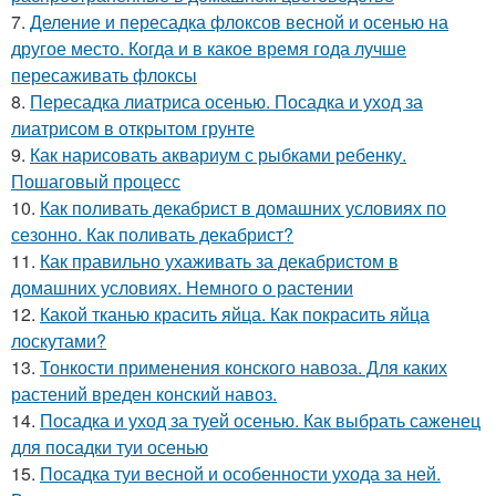
7.
Деление и пересадка флоксов весной и осенью на
другое место. Когда и в какое время года лучше
пересаживать флоксы
8.
Пересадка лиатриса осенью. Посадка и уход за
лиатрисом в открытом грунте
9.
Как нарисовать аквариум с рыбками ребенку.
Пошаговый процесс
10.
Как поливать декабрист в домашних условиях по
сезонно. Как поливать декабрист?
11.
Как правильно ухаживать за декабристом в
домашних условиях. Немного о растении
12.
Какой тканью красить яйца. Как покрасить яйца
лоскутами?
13.
Тонкости применения конского навоза. Для каких
растений вреден конский навоз.
14.
Посадка и уход за туей осенью. Как выбрать саженец
для посадки туи осенью
15.
Посадка туи весной и особенности ухода за ней.