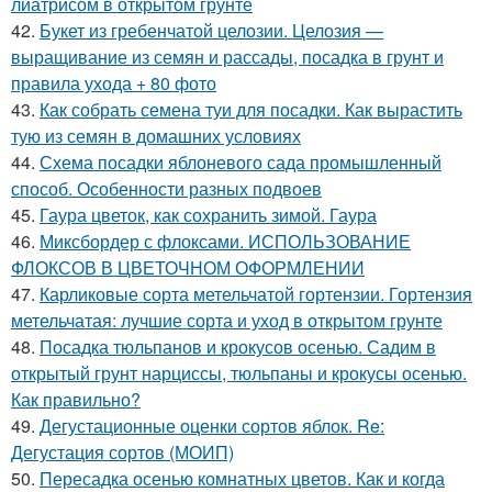
лиатрисом в открытом грунте
42.
Букет из гребенчатой целозии. Целозия —
выращивание из семян и рассады, посадка в грунт и
правила ухода + 80 фото
43.
Как собрать семена туи для посадки. Как вырастить
тую из семян в домашних условиях
44.
Схема посадки яблоневого сада промышленный
способ. Особенности разных подвоев
45.
Гаура цветок, как сохранить зимой. Гаура
46.
Миксбордер с флоксами. ИСПОЛЬЗОВАНИЕ
ФЛОКСОВ В ЦВЕТОЧНОМ ОФОРМЛЕНИИ
47.
Карликовые сорта метельчатой гортензии. Гортензия
метельчатая: лучшие сорта и уход в открытом грунте
48.
Посадка тюльпанов и крокусов осенью. Садим в
открытый грунт нарциссы, тюльпаны и крокусы осенью.
Как правильно?
49.
Дегустационные оценки сортов яблок. Re:
Дегустация сортов (МОИП)
50.
Пересадка осенью комнатных цветов. Как и когда