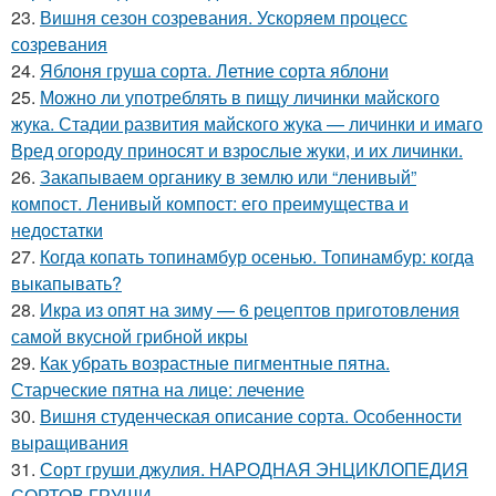
23.
Вишня сезон созревания. Ускоряем процесс
созревания
24.
Яблоня груша сорта. Летние сорта яблони
25.
Можно ли употреблять в пищу личинки майского
жука. Стадии развития майского жука — личинки и имаго
Вред огороду приносят и взрослые жуки, и их личинки.
26.
Закапываем органику в землю или “ленивый”
компост. Ленивый компост: его преимущества и
недостатки
27.
Когда копать топинамбур осенью. Топинамбур: когда
выкапывать?
28.
Икра из опят на зиму — 6 рецептов приготовления
самой вкусной грибной икры
29.
Как убрать возрастные пигментные пятна.
Старческие пятна на лице: лечение
30.
Вишня студенческая описание сорта. Особенности
выращивания
31.
Сорт груши джулия. НАРОДНАЯ ЭНЦИКЛОПЕДИЯ
СОРТОВ ГРУШИ