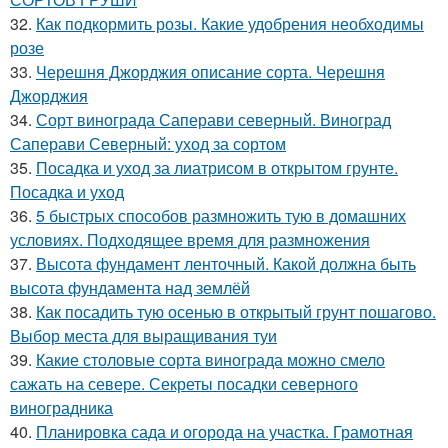
32.
Как подкормить розы. Какие удобрения необходимы
розе
33.
Черешня Джорджия описание сорта. Черешня
Джорджия
34.
Сорт винограда Саперави северный. Виноград
Саперави Северный: уход за сортом
35.
Посадка и уход за лиатрисом в открытом грунте.
Посадка и уход
36.
5 быстрых способов размножить тую в домашних
условиях. Подходящее время для размножения
37.
Высота фундамент ленточный. Какой должна быть
высота фундамента над землёй
38.
Как посадить тую осенью в открытый грунт пошагово.
Выбор места для выращивания туи
39.
Какие столовые сорта винограда можно смело
сажать на севере. Секреты посадки северного
виноградника
40.
Планировка сада и огорода на участка. Грамотная