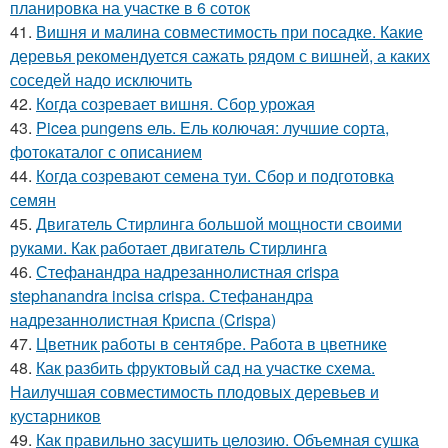
планировка на участке в 6 соток
41.
Вишня и малина совместимость при посадке. Какие
деревья рекомендуется сажать рядом с вишней, а каких
соседей надо исключить
42.
Когда созревает вишня. Сбор урожая
43.
Picea pungens ель. Ель колючая: лучшие сорта,
фотокаталог с описанием
44.
Когда созревают семена туи. Сбор и подготовка
семян
45.
Двигатель Стирлинга большой мощности своими
руками. Как работает двигатель Стирлинга
46.
Стефанандра надрезаннолистная crispa
stephanandra incisa crispa. Стефанандра
надрезаннолистная Криспа (Crispa)
47.
Цветник работы в сентябре. Работа в цветнике
48.
Как разбить фруктовый сад на участке схема.
Наилучшая совместимость плодовых деревьев и
кустарников
49.
Как правильно засушить целозию. Объемная сушка