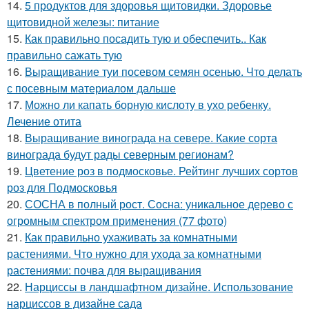
14.
5 продуктов для здоровья щитовидки. Здоровье
щитовидной железы: питание
15.
Как правильно посадить тую и обеспечить.. Как
правильно сажать тую
16.
Выращивание туи посевом семян осенью. Что делать
с посевным материалом дальше
17.
Можно ли капать борную кислоту в ухо ребенку.
Лечение отита
18.
Выращивание винограда на севере. Какие сорта
винограда будут рады северным регионам?
19.
Цветение роз в подмосковье. Рейтинг лучших сортов
роз для Подмосковья
20.
СОСНА в полный рост. Сосна: уникальное дерево с
огромным спектром применения (77 фото)
21.
Как правильно ухаживать за комнатными
растениями. Что нужно для ухода за комнатными
растениями: почва для выращивания
22.
Нарциссы в ландшафтном дизайне. Использование
нарциссов в дизайне сада