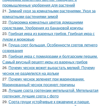
промышленные удобрения для растений
21.
Зимний уход за комнатными растениями. Уход за
комнатными растениями зимой
22.
Подкормка комнатных цветов домашними
средствами. Удобрения из банановой кожуры
23.
Грибная икра из вареных грибов. Грибная икра с
луком и морковью
24.
Груша сорт большая. Особенности сортов летнего
созревания
25.
Грибная икра с помидорами и болгарским перцем.
Самый вкусный рецепт икры из вареных грибов
26.
Почему чеснок может вырастать мелкий. Почему
чеснок не разделился на дольки
27.
Почему чеснок зеленеет при мариновании.
Маринованный чеснок посинел: причины
28.
Лучшие сорта гортензии метельчатой. Метельчатая
гортензия: лучшие сорта с фото
29.
Сорта груши устойчивые к ржавчине и парше.