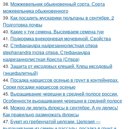
38.
Можжевельник обыкновенный сорта. Сорта
можевельника обыкновенного
39.
Как посадить мускарики тюльпаны в сентябре. 2
Подготовка почвы
40.
Какие у туи семена. Высеиваем семена туи
41.
Подкормка внекорневая мочевиной. Свойства
42.
Стефанандра надрезаннолистная crispa
stephanandra incisa crispa. Стефанандра
надрезаннолистная Криспа (Crispa)
43.
Защита от иксодовых клещей. Клещ иксодовый
(энцефалитный)
44.
Посадка нарциссов осенью в грунт в контейнерах.
Сроки посадки нарциссов осенью
45.
Выращивание черешни в средней полосе россии.
Особенности выращивания черешни в средней полосе
46.
Можно ли делить флоксы в сентябре. А ну делись!
Как правильно размножать флоксы
47.
Букет из гребенчатой целозии. Целозия —
выращивание из семян и рассады, посадка в грунт и