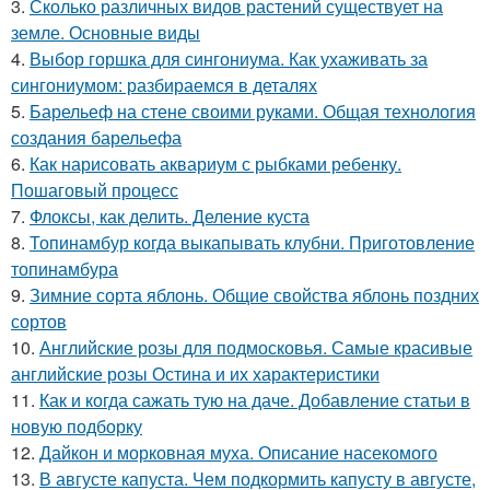
3.
Сколько различных видов растений существует на
земле. Основные виды
4.
Выбор горшка для сингониума. Как ухаживать за
сингониумом: разбираемся в деталях
5.
Барельеф на стене своими руками. Общая технология
создания барельефа
6.
Как нарисовать аквариум с рыбками ребенку.
Пошаговый процесс
7.
Флоксы, как делить. Деление куста
8.
Топинамбур когда выкапывать клубни. Приготовление
топинамбура
9.
Зимние сорта яблонь. Общие свойства яблонь поздних
сортов
10.
Английские розы для подмосковья. Самые красивые
английские розы Остина и их характеристики
11.
Как и когда сажать тую на даче. Добавление статьи в
новую подборку
12.
Дайкон и морковная муха. Описание насекомого
13.
В августе капуста. Чем подкормить капусту в августе,