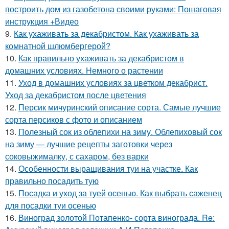
построить дом из газобетона своими руками: Пошаговая
инструкция +Видео
9.
Как ухаживать за декабристом. Как ухаживать за
комнатной шлюмбергерой?
10.
Как правильно ухаживать за декабристом в
домашних условиях. Немного о растении
11.
Уход в домашних условиях за цветком декабрист.
Уход за декабристом после цветения
12.
Персик мичуринский описание сорта. Самые лучшие
сорта персиков с фото и описанием
13.
Полезный сок из облепихи на зиму. Облепиховый сок
на зиму — лучшие рецепты заготовки через
соковыжималку, с сахаром, без варки
14.
Особенности выращивания туи на участке. Как
правильно посадить тую
15.
Посадка и уход за туей осенью. Как выбрать саженец
для посадки туи осенью
16.
Виноград золотой Потапенко- сорта винограда. Re: