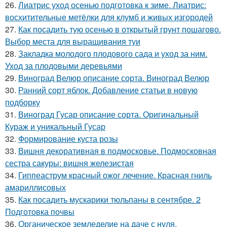
26.
Лиатрис уход осенью подготовка к зиме. Лиатрис:
восхитительные метёлки для клумб и живых изгородей
27.
Как посадить тую осенью в открытый грунт пошагово.
Выбор места для выращивания туи
28.
Закладка молодого плодового сада и уход за ним.
Уход за плодовыми деревьями
29.
Виноград Велюр описание сорта. Виноград Велюр
30.
Ранний сорт яблок. Добавление статьи в новую
подборку
31.
Виноград Гусар описание сорта. Оригинальный
Кураж и уникальный Гусар
32.
Формирование куста розы
33.
Вишня декоративная в подмосковье. Подмосковная
сестра сакуры: вишня железистая
34.
Гиппеаструм красный ожог лечение. Красная гниль
амариллисовых
35.
Как посадить мускарики тюльпаны в сентябре. 2
Подготовка почвы
36.
Органическое земледелие на даче с нуля.