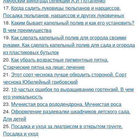
Амурский виноград селекции А.И Потапенко
17.
Когда садить луковицы тюльпанов и нарциссов.
Посадка тюльпанов, нарциссов и других луковичных
18.
Каким бывает капельный полив и как его установить?
В чем преимущества
19.
Как сделать капельный полив для огорода своими
руками. Как сделать капельный полив для сада и огорода
из пластиковых бутылок
20.
Как убрать возрастные пигментные пятна.
Старческие пятна на лице: лечение
21.
Этот сорт чеснока лучше обходить стороной. Сорт
чеснока Юбилейный грибовский
22.
10 частых ошибок по выращиванию гортензий. В чем
его уникальность
23.
Мучнистая роса рододендрона. Мучнистая роса
24.
Оформление раздевалки шкафчиков детского сада.
Для детей
25.
Посадка и уход за лиатрисом в открытом грунте.
Посадка и уход