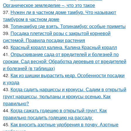
Органическое земледелие –, что это такое
37.
Нужен ли в частном доме тамбур. Что называют
тамбуром в частном доме
38.
Топинамбур где взять. Топинамбур: особые приметы
39.
Посадка плетистой розы с закрытой корневой
системой. Правила посадки растения
40.
Красный коралл калина. Калина Красный коралл
41.
Опрыскивание сада от вредителей и болезней по
срокам. Сад весной: Обработка деревьев от вредителей
и болезней (в таблицах)
42.
Как из шишки вырастить кедр. Особенности посадки
и ухода
43.
Когда садить нарциссы и крокусы. Садим в открытый
грунт нарциссы, тюльпаны и крокусы осенью. Как
правильно?
44.
Когда сажать годецию в открытый грунт. Как
правильно посадить годецию на рассаду
45.
Как вносить азотные удобрения в почву. Азотные