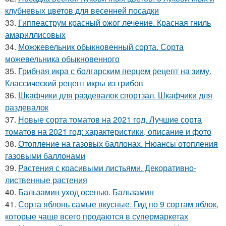
клубневых цветов для весенней посадки
33.
Гиппеаструм красный ожог лечение. Красная гниль
амариллисовых
34.
Можжевельник обыкновенный сорта. Сорта
можевельника обыкновенного
35.
Грибная икра с болгарским перцем рецепт на зиму.
Классический рецепт икры из грибов
36.
Шкафчики для раздевалок спортзал. Шкафчики для
раздевалок
37.
Новые сорта томатов на 2021 год. Лучшие сорта
томатов на 2021 год: характеристики, описание и фото
38.
Отопление на газовых баллонах. Нюансы отопления
газовыми баллонами
39.
Растения с красивыми листьями. Декоративно-
лиственные растения
40.
Бальзамин уход осенью. Бальзамин
41.
Сорта яблонь самые вкусные. Гид по 9 сортам яблок,
которые чаще всего продаются в супермаркетах