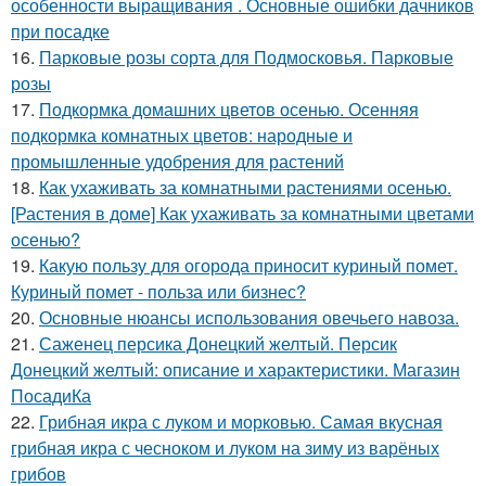
особенности выращивания . Основные ошибки дачников
при посадке
16.
Парковые розы сорта для Подмосковья. Парковые
розы
17.
Подкормка домашних цветов осенью. Осенняя
подкормка комнатных цветов: народные и
промышленные удобрения для растений
18.
Как ухаживать за комнатными растениями осенью.
[Растения в доме] Как ухаживать за комнатными цветами
осенью?
19.
Какую пользу для огорода приносит куриный помет.
Куриный помет - польза или бизнес?
20.
Основные нюансы использования овечьего навоза.
21.
Саженец персика Донецкий желтый. Персик
Донецкий желтый: описание и характеристики. Магазин
ПосадиКа
22.
Грибная икра с луком и морковью. Самая вкусная
грибная икра с чесноком и луком на зиму из варёных
грибов