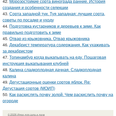
42.
Морозостойкие сорта винограда ранние. История
создания и особенности селекции
43.
Сорта западной туи. Туя западная: лучшие сорта,
советы по посадке и уходу
44.
Подготовка кустарников и деревьев к зиме. Как
правильно подготовить к зиме
45.
Отвар из крыжовника. Отвар крыжовника
46.
Декабрист температура содержания. Как ухаживать
за декабристом
47.
Топинамбур когда выкапывать на еду. Пошаговая
инструкция выкапывания клубней
48.
Калина сладкоплодная дачная. Сладкоплодная
калина
49.
Дегустационные оценки сортов яблок. Re:
Дегустация сортов (МОИП)
50.
Как раскислять почву золой. Чем раскислить почву на
огороде
© 2026 Идеи для сада и дачи