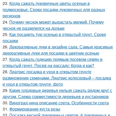
23.
Когда сажать луковичные цветы осенью в
подмосковье. Сроки посадки луковичных для разных
регионов
24.
Почему чеснок может вырастать мелкий. Почему
чеснок не разделился на дольки
25.
Как посадить тую осенью в открытый грунт. Сроки
посадки
26.
Декоративные луки в дизайне сада. Самые красивые
декоративные луки для посадки в цветник осенью
27.
Когда сажать годецию прямым посевом семян в
открытый грунт. Посев на рассаду: Когда и как?
28.
Лиатрис посадка и уход в открытом грунте
размножение семенами. Лиатрис колосковый – посадка
и уход в открытом грунте, фото
29.
Какие плодовые деревья нельзя сажать рядом друг с
другом. Схема совместимости деревьев и кустарников
30.
Виноград нина описание сорта. Особенности сорта
31.
Формирование куста розы
32.
Посадка весной луковичных цветов. 6 луковичных и