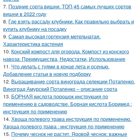
7.
Поздние сорта вишни. ТОП-45 самых лучших сортов
вишни в 2022 году
8.
Где взять рассаду клубники. Как правильно выбрать и
купить клубнику на посадку
9.
Самая высокая гортензия метельчатая.
Характеристика растения
10.
Конский компост для огорода. Компост из конского
навоза: Преимущества, Недостатки, Использование
11.
Что делать с туями в конце лета и осенью.
Добавление статьи в новую подборку
12.
Выращивание сорта винограда селекции Потапенко.
Виноград Амурский Потапенко – описание сорта
13.
БОРНАЯ кислота порошок инструкция по
применению в садоводстве. Борная кислота Боримед :
инструкция по применению
14.
Хвоща полевого трава инструкция по применению.
Хвоща полевого трава : инструкция по применению
15.
Почему чеснок не растет. Яровой чеснок: важные