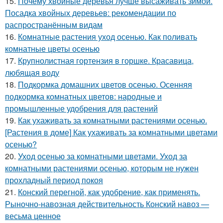
15.
Почему хвойные деревья лучше высаживать зимой.
Посадка хвойных деревьев: рекомендации по
распространённым видам
16.
Комнатные растения уход осенью. Как поливать
комнатные цветы осенью
17.
Крупнолистная гортензия в горшке. Красавица,
любящая воду
18.
Подкормка домашних цветов осенью. Осенняя
подкормка комнатных цветов: народные и
промышленные удобрения для растений
19.
Как ухаживать за комнатными растениями осенью.
[Растения в доме] Как ухаживать за комнатными цветами
осенью?
20.
Уход осенью за комнатными цветами. Уход за
комнатными растениями осенью, которым не нужен
прохладный период покоя
21.
Конский перегной, как удобрение, как применять.
Рыночно-навозная действительность Конский навоз —
весьма ценное