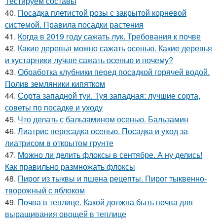
Тестируем составы
40.
Посадка плетистой розы с закрытой корневой
системой. Правила посадки растения
41.
Когда в 2019 году сажать лук. Требования к почве
42.
Какие деревья можно сажать осенью. Какие деревья
и кустарники лучше сажать осенью и почему?
43.
Обработка клубники перед посадкой горячей водой.
Полив земляники кипятком
44.
Сорта западной туи. Туя западная: лучшие сорта,
советы по посадке и уходу
45.
Что делать с бальзамином осенью. Бальзамин
46.
Лиатрис пересадка осенью. Посадка и уход за
лиатрисом в открытом грунте
47.
Можно ли делить флоксы в сентябре. А ну делись!
Как правильно размножать флоксы
48.
Пирог из тыквы и пшена рецепты. Пирог тыквенно-
творожный с яблоком
49.
Почва в теплице. Какой должна быть почва для
выращивания овощей в теплице