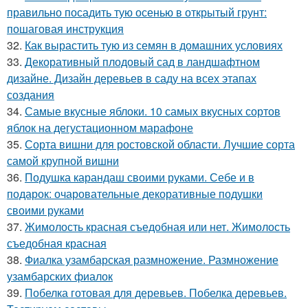
правильно посадить тую осенью в открытый грунт:
пошаговая инструкция
32.
Как вырастить тую из семян в домашних условиях
33.
Декоративный плодовый сад в ландшафтном
дизайне. Дизайн деревьев в саду на всех этапах
создания
34.
Самые вкусные яблоки. 10 самых вкусных сортов
яблок на дегустационном марафоне
35.
Сорта вишни для ростовской области. Лучшие сорта
самой крупной вишни
36.
Подушка карандаш своими руками. Себе и в
подарок: очаровательные декоративные подушки
своими руками
37.
Жимолость красная съедобная или нет. Жимолость
съедобная красная
38.
Фиалка узамбарская размножение. Размножение
узамбарских фиалок
39.
Побелка готовая для деревьев. Побелка деревьев.