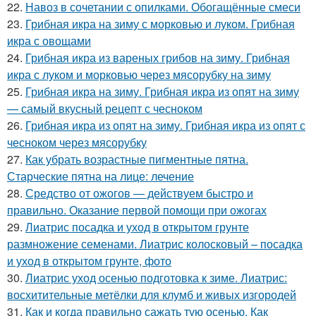
22.
Навоз в сочетании с опилками. Обогащённые смеси
23.
Грибная икра на зиму с морковью и луком. Грибная
икра с овощами
24.
Грибная икра из вареных грибов на зиму. Грибная
икра с луком и морковью через мясорубку на зиму
25.
Грибная икра на зиму. Грибная икра из опят на зиму
— самый вкусный рецепт с чесноком
26.
Грибная икра из опят на зиму. Грибная икра из опят с
чесноком через мясорубку
27.
Как убрать возрастные пигментные пятна.
Старческие пятна на лице: лечение
28.
Средство от ожогов ― действуем быстро и
правильно. Оказание первой помощи при ожогах
29.
Лиатрис посадка и уход в открытом грунте
размножение семенами. Лиатрис колосковый – посадка
и уход в открытом грунте, фото
30.
Лиатрис уход осенью подготовка к зиме. Лиатрис:
восхитительные метёлки для клумб и живых изгородей
31.
Как и когда правильно сажать тую осенью. Как