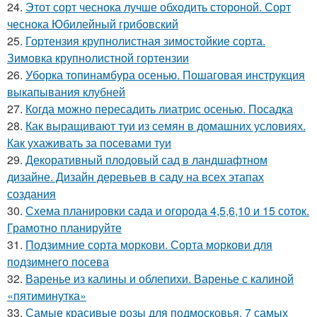
24.
Этот сорт чеснока лучше обходить стороной. Сорт
чеснока Юбилейный грибовский
25.
Гортензия крупнолистная зимостойкие сорта.
Зимовка крупнолистной гортензии
26.
Уборка топинамбура осенью. Пошаговая инструкция
выкапывания клубней
27.
Когда можно пересадить лиатрис осенью. Посадка
28.
Как выращивают туи из семян в домашних условиях.
Как ухаживать за посевами туи
29.
Декоративный плодовый сад в ландшафтном
дизайне. Дизайн деревьев в саду на всех этапах
создания
30.
Схема планировки сада и огорода 4,5,6,10 и 15 соток.
Грамотно планируйте
31.
Подзимние сорта моркови. Сорта моркови для
подзимнего посева
32.
Варенье из калины и облепихи. Варенье с калиной
«пятиминутка»
33.
Самые красивые розы для подмосковья. 7 самых