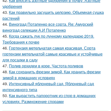
42.
Как вносить азотные удобрения в почву. Азотные
удобрения
43.
Как правильно засушить целозию. Объемная сушка
растений
44.
Виноград Потапенко все сорта. Re: Амурский
виноград селекции А.И Потапенко
45.
Когда сажать лук по лунному календарю 2019.
Требования к почве
46.
Гортензия метельчатая самая красивая. Сорта
гортензии метельчатой самые красивые и устойчивые
для посадки в саду
47.
Полив орхидеи в коре. Частота поливов
48.
Как сохранить фрезии зимой. Как хранить фрезии
зимой в домашних условиях
49.
Интенсивный яблоневый сад. Яблоневый сад
интенсивного типа
50.
Как вырастить папоротник из спор в домашних
условиях. Размножение спорами