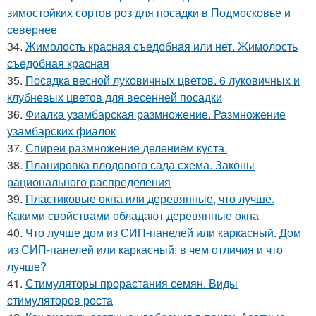
зимостойких сортов роз для посадки в Подмосковье и
севернее
34.
Жимолость красная съедобная или нет. Жимолость
съедобная красная
35.
Посадка весной луковичных цветов. 6 луковичных и
клубневых цветов для весенней посадки
36.
Фиалка узамбарская размножение. Размножение
узамбарских фиалок
37.
Спиреи размножение делением куста.
38.
Планировка плодового сада схема. Законы
рационального распределения
39.
Пластиковые окна или деревянные, что лучше.
Какими свойствами обладают деревянные окна
40.
Что лучше дом из СИП-панелей или каркасный. Дом
из СИП-панелей или каркасный: в чем отличия и что
лучше?
41.
Стимуляторы прорастания семян. Виды
стимуляторов роста