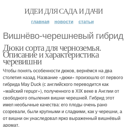
ИДЕИ ДЛЯ САДА И ДАЧИ
главная
новости
статьи
Вишнёво-черешневый гибрид
Дюки сорта для черноземья.
Описание и характеристика
черевишни
Чтобы понять особенности дюков, вернёмся на два
столетия назад. Название «дюки» произошло от первого
гибрида Мау Duck (с английского переводится как
«майский герцог»), полученного в ХIX веке в Англии от
свободного опыления вишни черешней. Гибрид этот
имел необычные качества: его плоды очень рано
созревали, были крупными и сладкими, как у черешни, а
от вишни он унаследовал ярко выраженный вишнёвый
аромат.