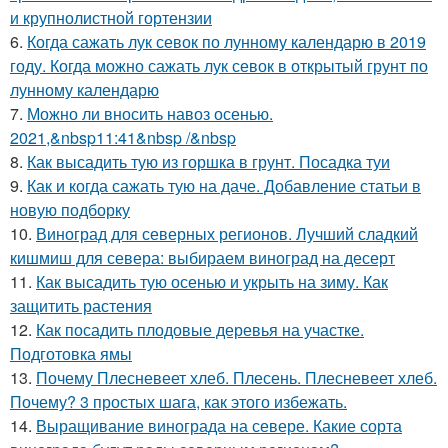
и крупнолистной гортензии
6.
Когда сажать лук севок по лунному календарю в 2019
году. Когда можно сажать лук севок в открытый грунт по
лунному календарю
7.
Можно ли вносить навоз осенью.
2021,&nbsp11:41&nbsp /&nbsp
8.
Как высадить тую из горшка в грунт. Посадка туи
9.
Как и когда сажать тую на даче. Добавление статьи в
новую подборку
10.
Виноград для северных регионов. Лучший сладкий
кишмиш для севера: выбираем виноград на десерт
11.
Как высадить тую осенью и укрыть на зиму. Как
защитить растения
12.
Как посадить плодовые деревья на участке.
Подготовка ямы
13.
Почему Плесневеет хлеб. Плесень. Плесневеет хлеб.
Почему? 3 простых шага, как этого избежать.
14.
Выращивание винограда на севере. Какие сорта