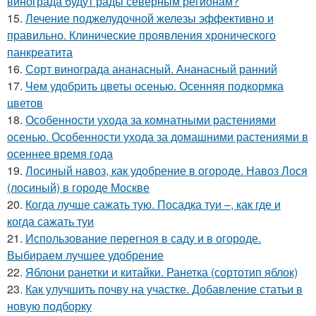
винограда будут рады северным регионам?
15.
Лечение поджелудочной железы эффективно и
правильно. Клинические проявления хронического
панкреатита
16.
Сорт винограда ананасный. Ананасный ранний
17.
Чем удобрить цветы осенью. Осенняя подкормка
цветов
18.
Особенности ухода за комнатными растениями
осенью. Особенности ухода за домашними растениями в
осеннее время года
19.
Лосиный навоз, как удобрение в огороде. Навоз Лося
(лосиный) в городе Москве
20.
Когда лучше сажать тую. Посадка туи –, как где и
когда сажать туи
21.
Использование перегноя в саду и в огороде.
Выбираем лучшее удобрение
22.
Яблони ранетки и китайки. Ранетка (сортотип яблок)
23.
Как улучшить почву на участке. Добавление статьи в
новую подборку