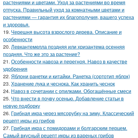
растениями и цветами. Уход за растениями во время
отпуска. Правильный уход за комнатными цветами и
растениями — гарантия их благополучия, вашего успеха
и здоровья.
19.
Черешня высота взрослого дерева. Описание и
особенности
20.
Левкантемелла поздняя или хризантема осенняя
поздняя. Что же это за растение?
21.
Особенности навоза и перегноя. Навоз в качестве
удобрения
22.
Яблони ранетки и китайки. Ранетка (сортотип яблок)
23.
Хранение лука и чеснока. Как хранить чеснок
24.
Навоз в сочетании с опилками. Обогащённые смеси
25.
Что внести в почву осенью. Добавление статьи в
новую подборку
26.
Грибная икра через мясорубку на зиму. Классический
рецепт икры из грибов
27.
Грибная икра с помидорами и болгарским перцем.
Самый вкусный рецепт икры из вареных грибов