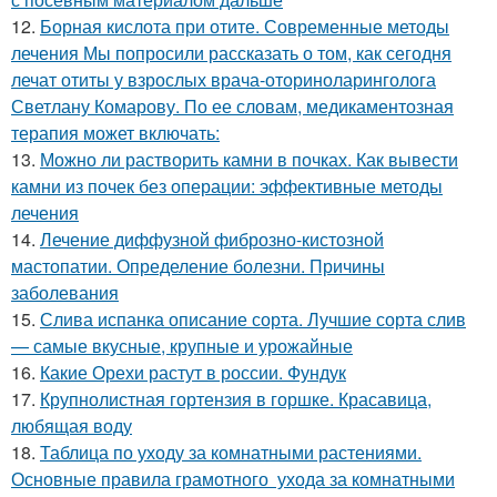
12.
Борная кислота при отите. Современные методы
лечения Мы попросили рассказать о том, как сегодня
лечат отиты у взрослых врача-оториноларинголога
Светлану Комарову. По ее словам, медикаментозная
терапия может включать:
13.
Можно ли растворить камни в почках. Как вывести
камни из почек без операции: эффективные методы
лечения
14.
Лечение диффузной фиброзно-кистозной
мастопатии. Определение болезни. Причины
заболевания
15.
Слива испанка описание сорта. Лучшие сорта слив
— самые вкусные, крупные и урожайные
16.
Какие Орехи растут в россии. Фундук
17.
Крупнолистная гортензия в горшке. Красавица,
любящая воду
18.
Таблица по уходу за комнатными растениями.
Основные правила грамотного ухода за комнатными