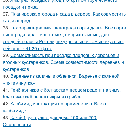
посадки и почва
37.
Планировка огорода и сада в дереве. Как совместить
сад и огород
38.
Тех характеристика винограда сорта данге. Все сорта
винограда: для Черноземья, неприхотливые, для
средней полосы России, не укрывные и самые вкусные,
рейтинг ТОП-20 с фото
39.
Совместимость при посадке плодовых деревьев и
ягодных кустарников. Схема совместимости деревьев и
кустарников
40.
Варенье из калины и облепихи. Варенье с калиной
«пятиминутка»
41.
Грибная икра с болгарским перцем рецепт на зиму.
Классический рецепт икры из грибов
42.
Карбамид инструкция по применению. Все о
карбамиде
43.
Какой брус лучше для дома 150 или 200.
Особенности