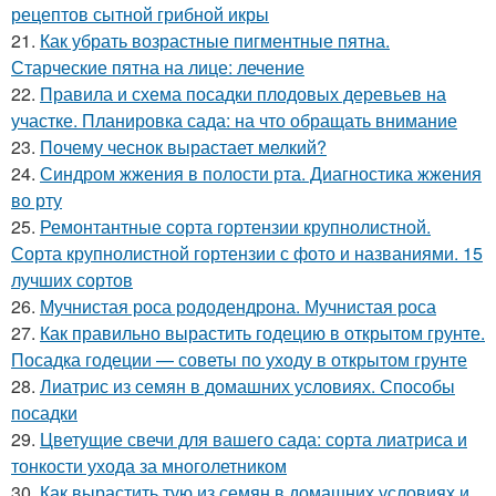
рецептов сытной грибной икры
21.
Как убрать возрастные пигментные пятна.
Старческие пятна на лице: лечение
22.
Правила и схема посадки плодовых деревьев на
участке. Планировка сада: на что обращать внимание
23.
Почему чеснок вырастает мелкий?
24.
Синдром жжения в полости рта. Диагностика жжения
во рту
25.
Ремонтантные сорта гортензии крупнолистной.
Сорта крупнолистной гортензии с фото и названиями. 15
лучших сортов
26.
Мучнистая роса рододендрона. Мучнистая роса
27.
Как правильно вырастить годецию в открытом грунте.
Посадка годеции — советы по уходу в открытом грунте
28.
Лиатрис из семян в домашних условиях. Способы
посадки
29.
Цветущие свечи для вашего сада: сорта лиатриса и
тонкости ухода за многолетником
30.
Как вырастить тую из семян в домашних условиях и