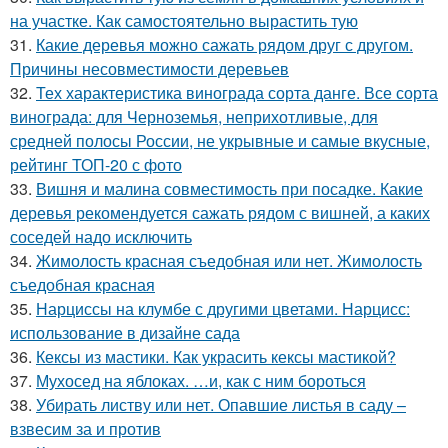
на участке. Как самостоятельно вырастить тую
31.
Какие деревья можно сажать рядом друг с другом.
Причины несовместимости деревьев
32.
Тех характеристика винограда сорта данге. Все сорта
винограда: для Черноземья, неприхотливые, для
средней полосы России, не укрывные и самые вкусные,
рейтинг ТОП-20 с фото
33.
Вишня и малина совместимость при посадке. Какие
деревья рекомендуется сажать рядом с вишней, а каких
соседей надо исключить
34.
Жимолость красная съедобная или нет. Жимолость
съедобная красная
35.
Нарциссы на клумбе с другими цветами. Нарцисс:
использование в дизайне сада
36.
Кексы из мастики. Как украсить кексы мастикой?
37.
Мухосед на яблоках. …и, как с ним бороться
38.
Убирать листву или нет. Опавшие листья в саду –
взвесим за и против