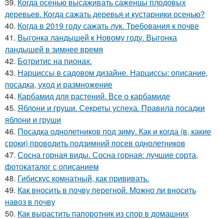
39.
Когда осенью высаживать саженцы плодовых
деревьев. Когда сажать деревья и кустарники осенью?
40.
Когда в 2019 году сажать лук. Требования к почве
41.
Выгонка ландышей к Новому году. Выгонка
ландышей в зимнее время
42.
Ботритис на пионах.
43.
Нарциссы в садовом дизайне. Нарциссы: описание,
посадка, уход и размножение
44.
Карбамид для растений. Все о карбамиде
45.
Яблони и груши. Секреты успеха. Правила посадки
яблони и груши
46.
Посадка однолетников под зиму. Как и когда (в, какие
сроки) проводить подзимний посев однолетников
47.
Сосна горная виды. Сосна горная: лучшие сорта,
фотокаталог с описанием
48.
Гибискус комнатный, как прививать.
49.
Как вносить в почву перегной. Можно ли вносить
навоз в почву
50.
Как вырастить папоротник из спор в домашних