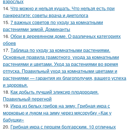
взрослых
14.
Что можно и нельзя кушать. Что нельзя есть при
панкреатите: советы врача и диетолога
15.
7 важных советов по уходу за комнатными
растениями зимой. Доминанты
16.
Обои в деревянном доме. О различных категориях
обоев
17.
Таблица по уходу за комнатными растениями.
Основные правила грамотного ухода за комнатными
растениями и цветами. Уход за растениями во время
отпуска. Правильный уход за комнатными цветами и
растениями — гарантия их благополучия, вашего успеха
и здоровья.
18.
Как добыть лучший эликсир плодородия.
Правильный перегной
19.
Икра из белых грибов на зиму. Грибная икра с
морковью и луком на зиму через мясорубку «Как у
бабушки»
20.
Грибная икра с перцем болгарским. 10 отличных