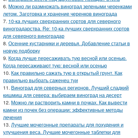
6.
Можно ли размножать виноград зелеными черенками
летом. Заготовка и хранение черенков винограда
7.
10-ка лучших сверхранних сортов для северного
виноградарства. Re: 10-ка лучших сверхранних сортов
для северного виноградар
8.
Осенние кустарники и деревья. Добавление статьи в
новую подборку
9.
Когда лучше пересаживать тую весной или осенью.
Когда пересаживают тую: весной или осенью
10.
Как правильно сажать тую в открытый грунт. Как
правильно выбрать саженец туи
11.
Виноград для северных регионов. Лучший сладкий
кишмиш для севера: выбираем виноград на десерт
12.
Можно ли растворить камни в почках. Как вывести
камни из почек без операции: эффективные методы
лечения
13.
Лучшие мочегонные препараты для похудения и
улучшения веса. Лучшие мочегонные таблетки для