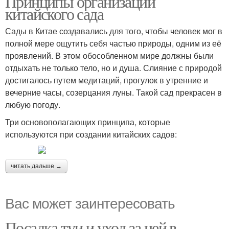
Принципы организации
китайского сада
Сады в Китае создавались для того, чтобы человек мог в
Растения для японского
полной мере ощутить себя частью природы, одним из её
дизайна
проявлений. В этом обособленном мире должны были
отдыхать не только тело, но и душа. Слияние с природой
достигалось путем медитаций, прогулок в утренние и
вечерние часы, созерцания луны. Такой сад прекрасен в
любую погоду.
Три основополагающих принципа, которые
используются при создании китайских садов:
читать дальше →
Вас может заинтересовать
Посадка туи и уход за ней в