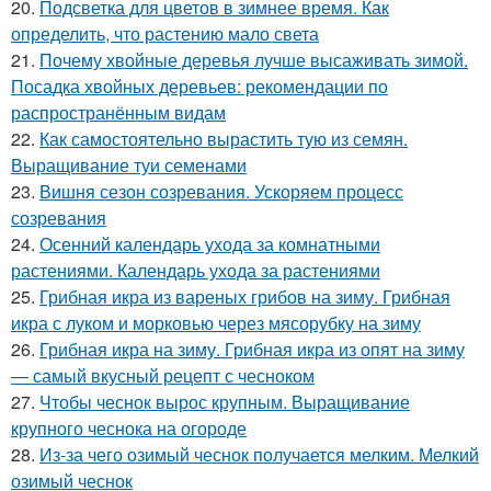
20.
Подсветка для цветов в зимнее время. Как
определить, что растению мало света
21.
Почему хвойные деревья лучше высаживать зимой.
Посадка хвойных деревьев: рекомендации по
распространённым видам
22.
Как самостоятельно вырастить тую из семян.
Выращивание туи семенами
23.
Вишня сезон созревания. Ускоряем процесс
созревания
24.
Осенний календарь ухода за комнатными
растениями. Календарь ухода за растениями
25.
Грибная икра из вареных грибов на зиму. Грибная
икра с луком и морковью через мясорубку на зиму
26.
Грибная икра на зиму. Грибная икра из опят на зиму
— самый вкусный рецепт с чесноком
27.
Чтобы чеснок вырос крупным. Выращивание
крупного чеснока на огороде
28.
Из-за чего озимый чеснок получается мелким. Мелкий
озимый чеснок