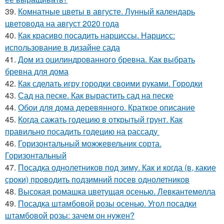
39.
Комнатные цветы в августе. Лунный календарь
цветовода на август 2020 года
40.
Как красиво посадить нарциссы. Нарцисс:
использование в дизайне сада
41.
Дом из оцилиндрованного бревна. Как выбрать
бревна для дома
42.
Как сделать игру городки своими руками. Городки
43.
Сад на песке. Как вырастить сад на песке
44.
Обои для дома деревянного. Краткое описание
45.
Когда сажать годецию в открытый грунт. Как
правильно посадить годецию на рассаду
46.
Горизонтальный можжевельник сорта.
Горизонтальный
47.
Посадка однолетников под зиму. Как и когда (в, какие
сроки) проводить подзимний посев однолетников
48.
Высокая ромашка цветущая осенью. Левкантемелла
49.
Посадка штамбовой розы осенью. Угол посадки
штамбовой розы: зачем он нужен?