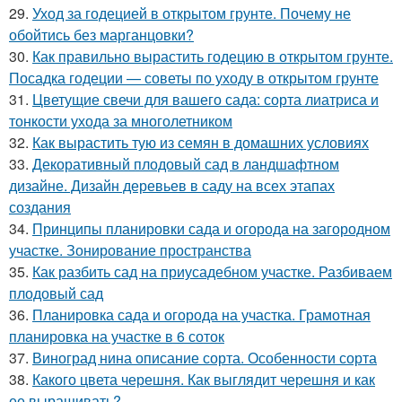
29.
Уход за годецией в открытом грунте. Почему не
обойтись без марганцовки?
30.
Как правильно вырастить годецию в открытом грунте.
Посадка годеции — советы по уходу в открытом грунте
31.
Цветущие свечи для вашего сада: сорта лиатриса и
тонкости ухода за многолетником
32.
Как вырастить тую из семян в домашних условиях
33.
Декоративный плодовый сад в ландшафтном
дизайне. Дизайн деревьев в саду на всех этапах
создания
34.
Принципы планировки сада и огорода на загородном
участке. Зонирование пространства
35.
Как разбить сад на приусадебном участке. Разбиваем
плодовый сад
36.
Планировка сада и огорода на участка. Грамотная
планировка на участке в 6 соток
37.
Виноград нина описание сорта. Особенности сорта
38.
Какого цвета черешня. Как выглядит черешня и как
ее выращивать?