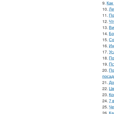
9.
Как
10.
Ле
11.
По
12.
Чт
13.
Ви
14.
Бо
15.
Со
16.
Ин
17.
Ус
18.
По
19.
Пс
20.
По
посад
21.
До
22.
Цв
23.
Ко
24.
7 
25.
Че
26.
Ка