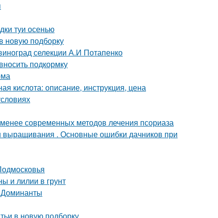
я
адки туи осенью
 в новую подборку
 виноград селекции А.И Потапенко
 вносить подкормку
ома
ая кислота: описание, инструкция, цена
условиях
 менее современных методов лечения псориаза
ти выращивания . Основные ошибки дачников при
 Подмосковья
ы и лилии в грунт
. Доминанты
атьи в новую подборку