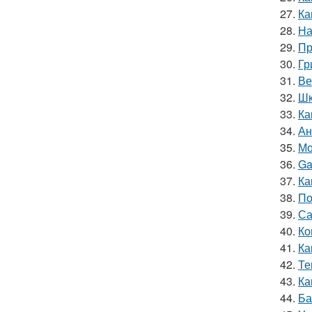
27.
Ка
28.
На
29.
Пр
30.
Гр
31.
Ве
32.
Шк
33.
Ка
34.
Ан
35.
Мо
36.
Ga
37.
Ка
38.
По
39.
Са
40.
Ко
41.
Ка
42.
Те
43.
Ка
44.
Ба