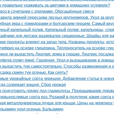
к правильно ухаживать за цветами в домашних условиях?
воз в сочетании с опилками. Обогащённые смеси
авила зимней пересадки лесных крупномеров. Уход за кру
ибная икра с помидорами и болгарским перцем. Самый вку
чный капельный полив. Капельный полив: капельницы, спр
афчики для детских раздевалок секционные. Шкафы для р
кие продукты влияют на запах тела. Названы продукты, кот
тифриз на основе глицерина. Теплоноситель на основе гли
жно ли вырастить Лиатрис дома в горшке. Лиатрис посадка
rdenia crown jewel. Гардения. Уход и выращивание в дома
к вырастить тую самостоятельно. Способы размножения и
садка семян туи осенью. Как сеять?
мые урожайные сорта черешни. Добавление статьи в нову
гда созревает вишня. Сбор урожая
к подготовить грядку под гладиолусы. Проращивание луков
невыносливые сорта роз. Розарий в полутени: какие сорта 
кая металлочерепица лучше для крыши. Цены на черепицу
льзамин уход осенью. Бальзамин