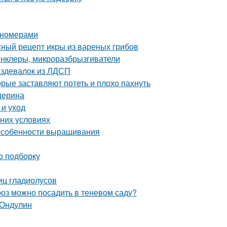
пномерами
сный рецепт икры из вареных грибов
инклеры, микроразбрызгиватели
аздевалок из ЛДСП
орые заставляют потеть и плохо пахнуть
церина
 и уход
шних условиях
 особенности выращивания
ю подборку
иц гладиолусов
роз можно посадить в теневом саду?
 Ондулин