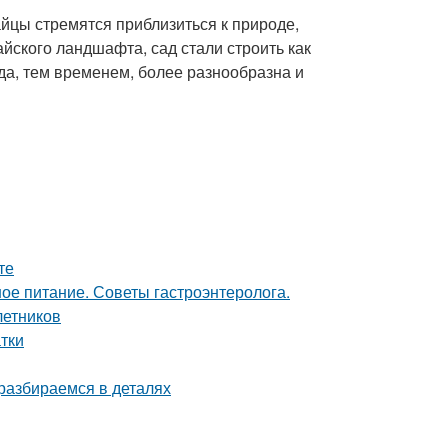
йцы стремятся приблизиться к природе,
айского ландшафта, сад стали строить как
да, тем временем, более разнообразна и
те
ое питание. Советы гастроэнтеролога.
летников
тки
 разбираемся в деталях