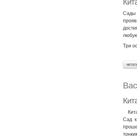
Кит
Сады 
прояв
дости
любую
Три о
читат
Вас
Кит
Кита
Сад к
проше
тонки