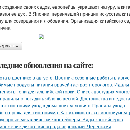
оздании своих садов, европейцы украшают натуру, а кита
авая ее дух . В Японии, перенявшей принцип искусства кит
ну для созерцания и любования. Организация китайского са
ична.
ь дальше →
ледние обновления на сайте:
ота в цветнике в августе. Цветник: сезонные работы в авгус
имые продукты питания врачей-гастроэнтерологов. Идальн
тения в тени для альпийской горки. Список цветущих много
 правильно посадить яблоню весной. Достоинства и недоста
ток сингониум уход в домашних условиях. Правила ухода
ор горшка для сингониума. Как ухаживать за сингониумом:
мусорные металлические контейнеры. Виды контейнеров
множение дикого винограда черенками. Черенками