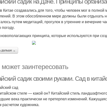
айский садик на Даче. Принципы организа
в Китае создавались для того, чтобы человек мог в полной 
лений. В этом обособленном мире должны были отдыхать не
галось путем медитаций, прогулок в утренние и вечерние ча
 погоду.
сновополагающих принципа, которые используются при созд
ь дальше →
 может заинтересовать
айский садик своими руками. Сад в китай
йский сад
итайском стиле — какой он? Китайский стиль ландшафтного 
дшие века практически не претерпел изменений. Кажущаяс
м расчетом художника.