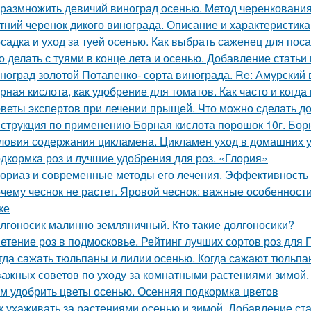
 размножить девичий виноград осенью. Метод черенковани
тний черенок дикого винограда. Описание и характеристика
садка и уход за туей осенью. Как выбрать саженец для пос
о делать с туями в конце лета и осенью. Добавление статьи
ноград золотой Потапенко- сорта винограда. Re: Амурский
рная кислота, как удобрение для томатов. Как часто и когда
веты экспертов при лечении прыщей. Что можно сделать д
струкция по применению Борная кислота порошок 10г. Борн
ловия содержания цикламена. Цикламен уход в домашних 
дкормка роз и лучшие удобрения для роз. «Глория»
ориаз и современные методы его лечения. Эффективность
чему чеснок не растет. Яровой чеснок: важные особеннос
ке
лгоносик малинно земляничный. Кто такие долгоносики?
етение роз в подмосковье. Рейтинг лучших сортов роз для
гда сажать тюльпаны и лилии осенью. Когда сажают тюльпан
важных советов по уходу за комнатными растениями зимой
м удобрить цветы осенью. Осенняя подкормка цветов
к ухаживать за растениями осенью и зимой. Добавление ст