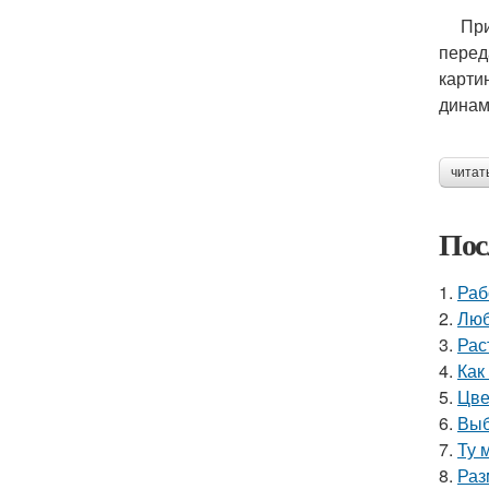
При с
перед
карти
динам
читат
Пос
1.
Раб
2.
Люб
3.
Рас
4.
Как
5.
Цве
6.
Выб
7.
Ту 
8.
Раз