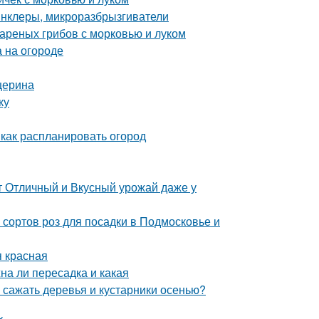
инклеры, микроразбрызгиватели
вареных грибов с морковью и луком
 на огороде
церина
ку
 как распланировать огород
т Отличный и Вкусный урожай даже у
сортов роз для посадки в Подмосковье и
я красная
на ли пересадка и какая
 сажать деревья и кустарники осенью?