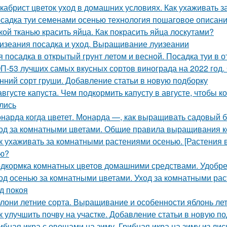
кабрист цветок уход в домашних условиях. Как ухаживать з
садка туи семенами осенью технология пошаговое описани
кой тканью красить яйца. Как покрасить яйца лоскутами?
изеания посадка и уход. Выращивание луизеании
я посадка в открытый грунт летом и весной. Посадка туи в 
П-53 лучших самых вкусных сортов винограда на 2022 год.
нний сорт груши. Добавление статьи в новую подборку
августе капуста. Чем подкормить капусту в августе, чтобы
лись
нарда когда цветет. Монарда —, как выращивать садовый 
од за комнатными цветами. Общие правила выращивания 
к ухаживать за комнатными растениями осенью. [Растения 
ю?
дкормка комнатных цветов домашними средствами. Удобре
од осенью за комнатными цветами. Уход за комнатными ра
д покоя
лони летние сорта. Выращивание и особенности яблонь лет
к улучшить почву на участке. Добавление статьи в новую п
ибная икра с овощами на зиму. Грибная икра на зиму из лис