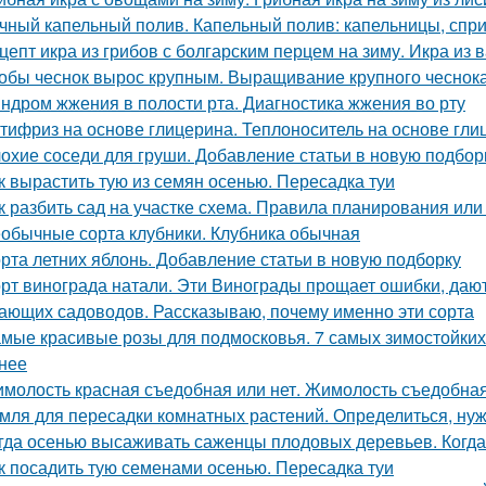
чный капельный полив. Капельный полив: капельницы, спр
цепт икра из грибов с болгарским перцем на зиму. Икра из 
обы чеснок вырос крупным. Выращивание крупного чеснока
ндром жжения в полости рта. Диагностика жжения во рту
тифриз на основе глицерина. Теплоноситель на основе гли
охие соседи для груши. Добавление статьи в новую подбор
к вырастить тую из семян осенью. Пересадка туи
к разбить сад на участке схема. Правила планирования или
обычные сорта клубники. Клубника обычная
рта летних яблонь. Добавление статьи в новую подборку
рт винограда натали. Эти Винограды прощает ошибки, даю
ающих садоводов. Рассказываю, почему именно эти сорта
мые красивые розы для подмосковья. 7 самых зимостойких 
нее
молость красная съедобная или нет. Жимолость съедобна
мля для пересадки комнатных растений. Определиться, нуж
гда осенью высаживать саженцы плодовых деревьев. Когда
к посадить тую семенами осенью. Пересадка туи