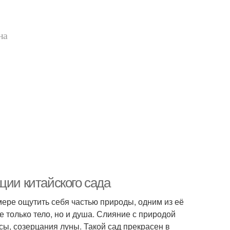
на
ции китайского сада
мере ощутить себя частью природы, одним из её
 только тело, но и душа. Слияние с природой
сы, созерцания луны. Такой сад прекрасен в