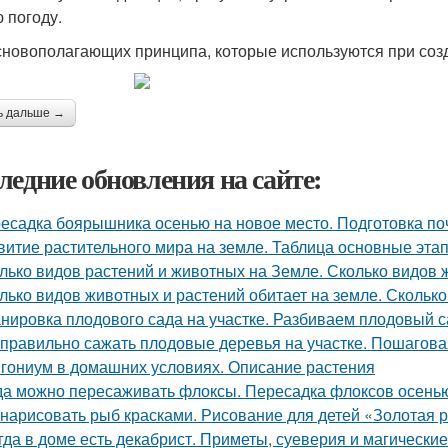
 погоду.
сновополагающих принципа, которые используются при созд
ь дальше →
ледние обновления на сайте:
есадка боярышника осенью на новое место. Подготовка по
витие растительного мира на земле. Таблица основные эта
лько видов растений и животных на Земле. Сколько видов
лько видов животных и растений обитает на земле. Сколько
нировка плодового сада на участке. Разбиваем плодовый с
 правильно сажать плодовые деревья на участке. Пошагова
гониум в домашних условиях. Описание растения
да можно пересаживать флоксы. Пересадка флоксов осенью
 нарисовать рыб красками. Рисование для детей «Золотая р
гда в доме есть декабрист. Приметы, суеверия и магические