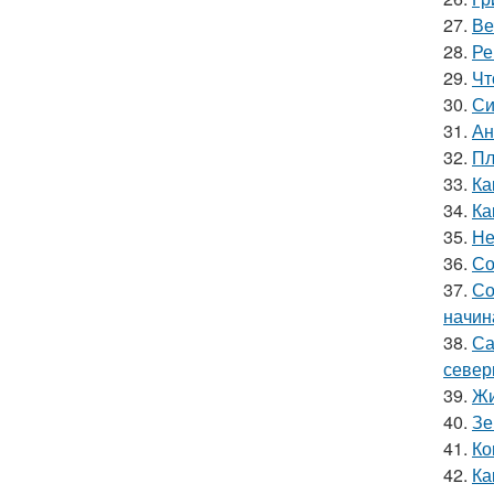
27.
Ве
28.
Ре
29.
Чт
30.
Си
31.
Ан
32.
Пл
33.
Ка
34.
Ка
35.
Не
36.
Со
37.
Со
начин
38.
Са
север
39.
Жи
40.
Зе
41.
Ко
42.
Ка