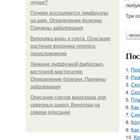
лучше?
любую
Почему воспаляются лимфоузлы
Три о
на шее. Определение болезни.
Причины заболевания
читат
Вероника виды и сорта. Описание
растения вероника veronica
Пос
происхождение
Лечение диффузной фиброзно-
1.
Пер
кистозной мастопатии.
2.
Раз
Определение болезни. Причины
3.
Ско
заболевания
4.
Ско
Описание сортов винограда для
5.
Пла
северных широт. Виноград на
6.
Как
севере описание
7.
Син
8.
Ког
9.
Как
10.
Ко