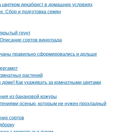
а цветком декабрист в домашних условиях
е. Сбор и подготовка семян
открытый грунт
 Описание сортов винограда
 кочаны правильно сформировались и дольше
бергамот
комнатных растений
в доме] Как ухаживать за комнатными цветами
ния из банановой кожуры
стениями осенью, которым не нужен прохладный
них сортов
одборку
ичек с морковью и луком