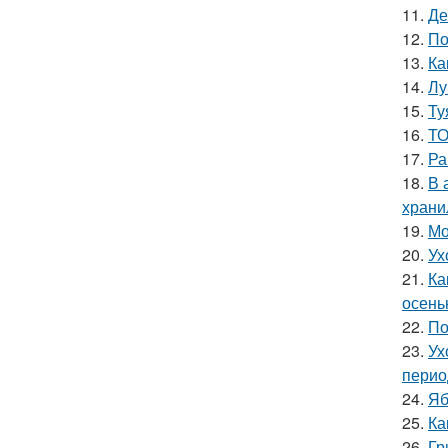
11.
Де
12.
По
13.
Ка
14.
Лу
15.
Ту
16.
ТО
17.
Ра
18.
В 
храни
19.
Мо
20.
Ух
21.
Ка
осень
22.
По
23.
Ух
перио
24.
Яб
25.
Ка
26.
Гр