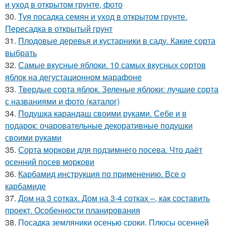
и уход в открытом грунте, фото
30.
Туя посадка семян и уход в открытом грунте.
Пересадка в открытый грунт
31.
Плодовые деревья и кустарники в саду. Какие сорта
выбрать
32.
Самые вкусные яблоки. 10 самых вкусных сортов
яблок на дегустационном марафоне
33.
Твердые сорта яблок. Зеленые яблоки: лучшие сорта
с названиями и фото (каталог)
34.
Подушка карандаш своими руками. Себе и в
подарок: очаровательные декоративные подушки
своими руками
35.
Сорта моркови для подзимнего посева. Что даёт
осенний посев моркови
36.
Карбамид инструкция по применению. Все о
карбамиде
37.
Дом на 3 сотках. Дом на 3-4 сотках –, как составить
проект. Особенности планирования
38.
Посадка земляники осенью сроки. Плюсы осенней