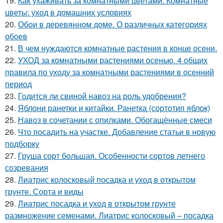
19.
Как ухаживать за комнатными цветами. Комнатные
цветы: уход в домашних условиях
20.
Обои в деревянном доме. О различных категориях
обоев
21.
В чем нуждаются комнатные растения в конце осени.
22.
УХОД за комнатными растениями осенью. 4 общих
правила по уходу за комнатными растениями в осенний
период
23.
Годится ли свиной навоз на роль удобрения?
24.
Яблони ранетки и китайки. Ранетка (сортотип яблок)
25.
Навоз в сочетании с опилками. Обогащённые смеси
26.
Что посадить на участке. Добавление статьи в новую
подборку
27.
Груша сорт большая. Особенности сортов летнего
созревания
28.
Лиатрис колосковый посадка и уход в открытом
грунте. Сорта и виды
29.
Лиатрис посадка и уход в открытом грунте
размножение семенами. Лиатрис колосковый – посадка