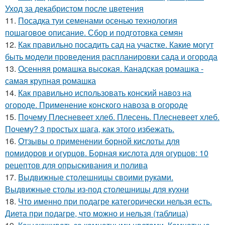
Уход за декабристом после цветения
11.
Посадка туи семенами осенью технология
пошаговое описание. Сбор и подготовка семян
12.
Как правильно посадить сад на участке. Какие могут
быть модели проведения распланировки сада и огорода
13.
Осенняя ромашка высокая. Канадская ромашка -
самая крупная ромашка
14.
Как правильно использовать конский навоз на
огороде. Применение конского навоза в огороде
15.
Почему Плесневеет хлеб. Плесень. Плесневеет хлеб.
Почему? 3 простых шага, как этого избежать.
16.
Отзывы о применении борной кислоты для
помидоров и огурцов. Борная кислота для огурцов: 10
рецептов для опрыскивания и полива
17.
Выдвижные столешницы своими руками.
Выдвижные столы из-под столешницы для кухни
18.
Что именно при подагре категорически нельзя есть.
Диета при подагре, что можно и нельзя (таблица)