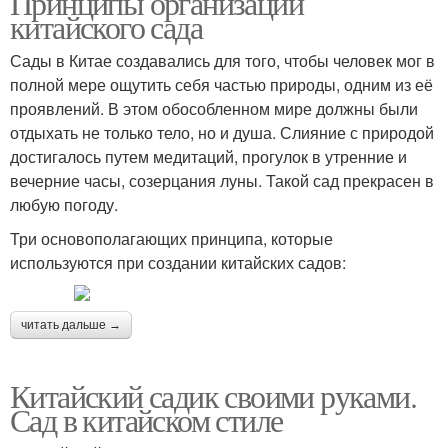
Принципы организации
китайского сада
Сады в Китае создавались для того, чтобы человек мог в
Растения для японского
полной мере ощутить себя частью природы, одним из её
Японский дизайн
дизайна
проявлений. В этом обособленном мире должны были
отдыхать не только тело, но и душа. Слияние с природой
достигалось путем медитаций, прогулок в утренние и
вечерние часы, созерцания луны. Такой сад прекрасен в
Настольный садик
Японский мини-сад
любую погоду.
Три основополагающих принципа, которые
используются при создании китайских садов:
Сад в японском стиле
читать дальше →
Китайский садик своими руками.
Сад в китайском стиле