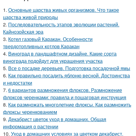
1.
Основные царства живых организмов. Что такое
царства живой природы
2.
Последовательность этапов эволюции растений.
Кайнозойская эра
3.
Котел газовый Каракан. Особенности
твердотопливных котлов Каракан
4.
Виноград в ландшафтном дизайне. Какие сорта
винограда подойдут для украшения участка
5.
Все о посадке деревьев. Подготовка посадочной ямы
6.
Как правильно посадить яблоню весной. Достоинства
и недостатки
7.
6 вариантов размножения флоксов. Размножение
флоксов черенками: правила и пошаговая инструкция
8.
Как размножать многолетние флоксы. Как размножить
флоксы черенкованием
9.
Декабрист цветок уход в домашних. Общая
информация о растении
10.
Уход в домашних условиях за цветком декабрист.