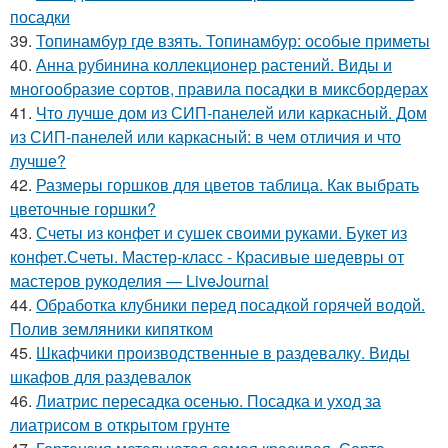
посадки
39.
Топинамбур где взять. Топинамбур: особые приметы
40.
Анна рубинина коллекционер растений. Виды и
многообразие сортов, правила посадки в миксбордерах
41.
Что лучше дом из СИП-панелей или каркасный. Дом
из СИП-панелей или каркасный: в чем отличия и что
лучше?
42.
Размеры горшков для цветов таблица. Как выбрать
цветочные горшки?
43.
Счеты из конфет и сушек своими руками. Букет из
конфет.Счеты. Мастер-класс - Красивые шедевры от
мастеров рукоделия — LiveJournal
44.
Обработка клубники перед посадкой горячей водой.
Полив земляники кипятком
45.
Шкафчики производственные в раздевалку. Виды
шкафов для раздевалок
46.
Лиатрис пересадка осенью. Посадка и уход за
лиатрисом в открытом грунте