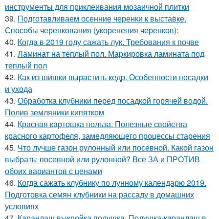
инструменты для приклеивания мозаичной плитки
39.
Подготавливаем осенние черенки к выставке.
Способы черенкования (укоренения черенков):
40.
Когда в 2019 году сажать лук. Требования к почве
41.
Ламинат на теплый пол. Маркировка ламината под
теплый пол
42.
Как из шишки вырастить кедр. Особенности посадки
и ухода
43.
Обработка клубники перед посадкой горячей водой.
Полив земляники кипятком
44.
Красная картошка польза. Полезные свойства
красного картофеля, замедляющего процессы старения
45.
Что лучше газон рулонный или посевной. Какой газон
выбрать: посевной или рулонной? Все ЗА и ПРОТИВ
обоих вариантов с ценами
46.
Когда сажать клубнику по лунному календарю 2019.
Подготовка семян клубники на рассаду в домашних
условиях
47.
Карандаш выкройка подушка. Подушка-карандаш в