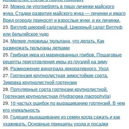
22.
Можно ли употреблять в пищу личинки майского
жука. Стадии развития майского жука — личинки и имаго
Вред огороду приносят и взрослые жуки, и их личинки.
23.
Витлуф цикорий салатный. Цикорный салат Витлуф
или бельгийское чудо
24.
Мелкие луковицы тюльпана, что делать. Как
размножать тюльпаны детками
25.
Грибная икра из маринованных грибов. Пошаговые
рецепты приготовления икры из груздей на зиму
26.
Размножение винограда декоративного. Уход
27.
Гортензия крупнолистная зимостойкие сорта.
Зимовка крупнолистной гортензии
28.
Популярные сорта гортензии крупнолистной.
Гортензия крупнолистная (Hydrangea macrophylla)
29.
10 частых ошибок по выращиванию гортензий. В чем
его уникальность
30.
Годеция выращивание из семян когда сажать и как
ухаживать. Основные принципы ухода и посадки