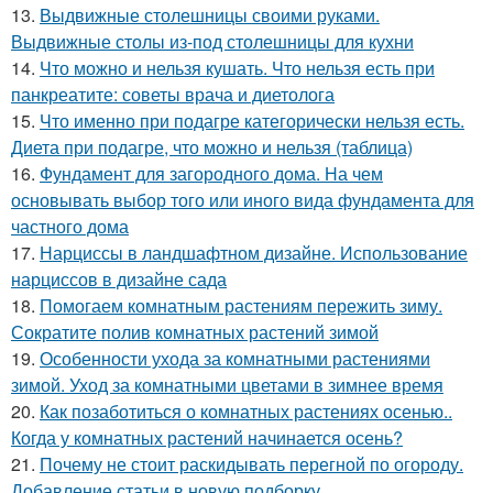
13.
Выдвижные столешницы своими руками.
Выдвижные столы из-под столешницы для кухни
14.
Что можно и нельзя кушать. Что нельзя есть при
панкреатите: советы врача и диетолога
15.
Что именно при подагре категорически нельзя есть.
Диета при подагре, что можно и нельзя (таблица)
16.
Фундамент для загородного дома. На чем
основывать выбор того или иного вида фундамента для
частного дома
17.
Нарциссы в ландшафтном дизайне. Использование
нарциссов в дизайне сада
18.
Помогаем комнатным растениям пережить зиму.
Сократите полив комнатных растений зимой
19.
Особенности ухода за комнатными растениями
зимой. Уход за комнатными цветами в зимнее время
20.
Как позаботиться о комнатных растениях осенью..
Когда у комнатных растений начинается осень?
21.
Почему не стоит раскидывать перегной по огороду.
Добавление статьи в новую подборку