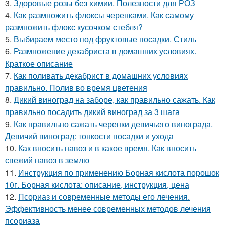
3.
Здоровые розы без химии. Полезности для РОЗ
4.
Как размножить флоксы черенками. Как самому
размножить флокс кусочком стебля?
5.
Выбираем место под фруктовые посадки. Стиль
6.
Размножение декабриста в домашних условиях.
Краткое описание
7.
Как поливать декабрист в домашних условиях
правильно. Полив во время цветения
8.
Дикий виноград на заборе, как правильно сажать. Как
правильно посадить дикий виноград за 3 шага
9.
Как правильно сажать черенки девичьего винограда.
Девичий виноград: тонкости посадки и ухода
10.
Как вносить навоз и в какое время. Как вносить
свежий навоз в землю
11.
Инструкция по применению Борная кислота порошок
10г. Борная кислота: описание, инструкция, цена
12.
Псориаз и современные методы его лечения.
Эффективность менее современных методов лечения
псориаза