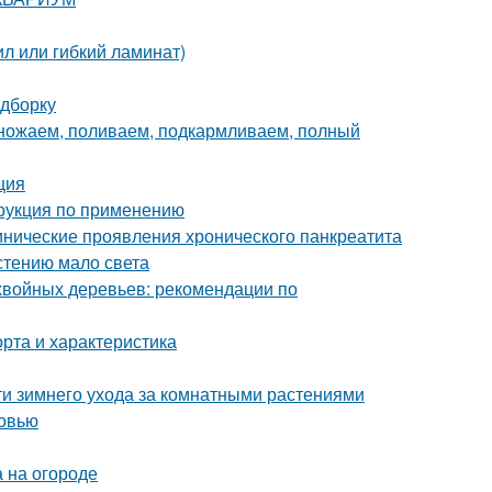
л или гибкий ламинат)
одборку
множаем, поливаем, подкармливаем, полный
ция
трукция по применению
нические проявления хронического панкреатита
астению мало света
хвойных деревьев: рекомендации по
рта и характеристика
ти зимнего ухода за комнатными растениями
ковью
 на огороде