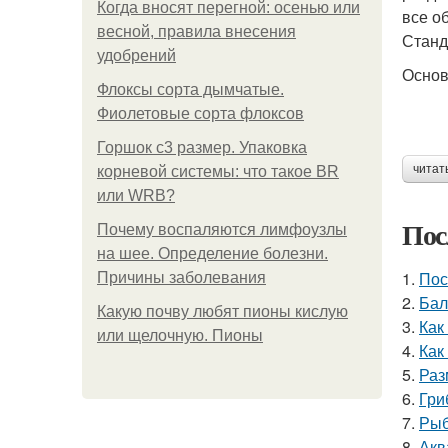
Когда вносят перегной: осенью или
все о
весной, правила внесения
Станд
удобрений
Осно
Флоксы сорта дымчатые.
Фиолетовые сорта флоксов
Горшок с3 размер. Упаковка
читат
корневой системы: что такое BR
или WRB?
Пос
Почему воспаляются лимфоузлы
на шее. Определение болезни.
1.
Пос
Причины заболевания
2.
Бал
Какую почву любят пионы кислую
3.
Как
или щелочную. Пионы
4.
Как
5.
Раз
6.
Гри
7.
Рыб
8.
Акв