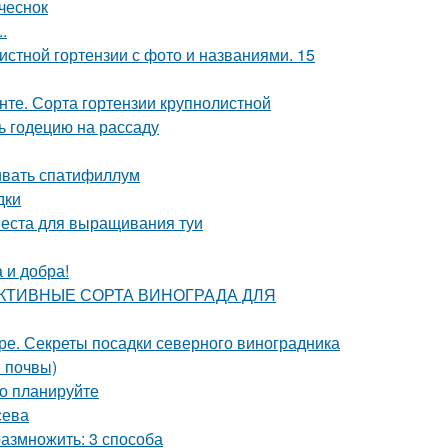
чеснок
.
истной гортензии с фото и названиями. 15
унте. Сорта гортензии крупнолистной
ть годецию на рассаду
ивать спатифиллум
дки
места для выращивания туи
 и добра!
РСПЕКТИВНЫЕ СОРТА ВИНОГРАДА ДЛЯ
ре. Секреты посадки северного виноградника
в почвы)
но планируйте
сева
азмножить: 3 способа