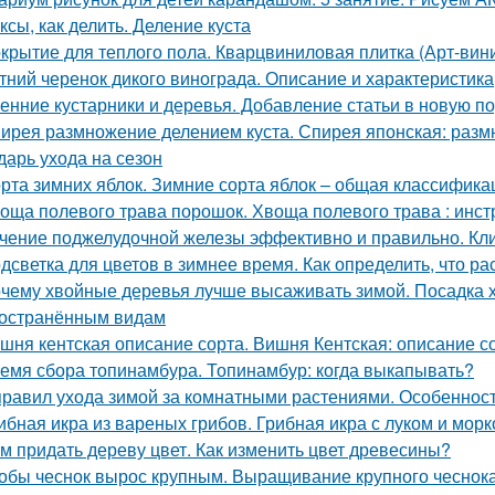
ксы, как делить. Деление куста
крытие для теплого пола. Кварцвиниловая плитка (Арт-вини
тний черенок дикого винограда. Описание и характеристика
енние кустарники и деревья. Добавление статьи в новую п
ирея размножение делением куста. Спирея японская: раз
дарь ухода на сезон
рта зимних яблок. Зимние сорта яблок – общая классифика
оща полевого трава порошок. Хвоща полевого трава : инс
чение поджелудочной железы эффективно и правильно. Кли
дсветка для цветов в зимнее время. Как определить, что р
чему хвойные деревья лучше высаживать зимой. Посадка 
остранённым видам
шня кентская описание сорта. Вишня Кентская: описание со
емя сбора топинамбура. Топинамбур: когда выкапывать?
правил ухода зимой за комнатными растениями. Особеннос
ибная икра из вареных грибов. Грибная икра с луком и мор
м придать дереву цвет. Как изменить цвет древесины?
обы чеснок вырос крупным. Выращивание крупного чеснока