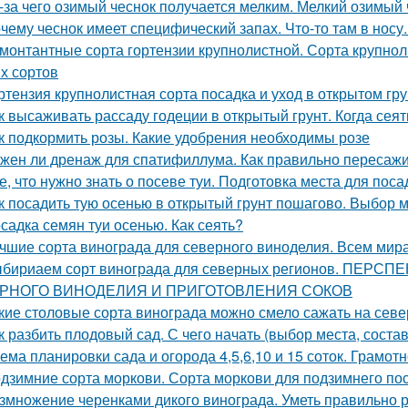
-за чего озимый чеснок получается мелким. Мелкий озимый 
чему чеснок имеет специфический запах. Что-то там в носу..
монтантные сорта гортензии крупнолистной. Сорта крупнол
х сортов
ртензия крупнолистная сорта посадка и уход в открытом гр
к высаживать рассаду годеции в открытый грунт. Когда сея
к подкормить розы. Какие удобрения необходимы розе
жен ли дренаж для спатифиллума. Как правильно пересаж
е, что нужно знать о посеве туи. Подготовка места для поса
к посадить тую осенью в открытый грунт пошагово. Выбор 
садка семян туи осенью. Как сеять?
чшие сорта винограда для северного виноделия. Всем мира
бириаем сорт винограда для северных регионов. ПЕ
РНОГО ВИНОДЕЛИЯ И ПРИГОТОВЛЕНИЯ СОКОВ
кие столовые сорта винограда можно смело сажать на севе
к разбить плодовый сад. С чего начать (выбор места, соста
ема планировки сада и огорода 4,5,6,10 и 15 соток. Грамот
дзимние сорта моркови. Сорта моркови для подзимнего по
змножение черенками дикого винограда. Уметь правильно р