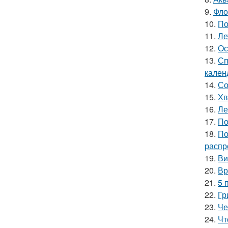
9.
Фло
10.
По
11.
Ле
12.
Ос
13.
Сп
кален
14.
Со
15.
Хв
16.
Ле
17.
По
18.
По
распр
19.
Ви
20.
Вр
21.
5 
22.
Гр
23.
Че
24.
Чт