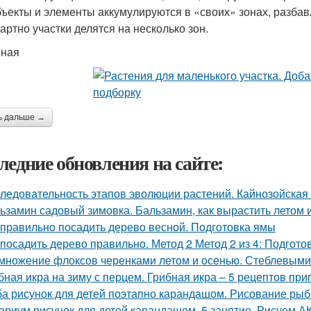
бъекты и элементы аккумулируются в «своих» зонах, разб
артно участки делятся на несколько зон.
вная
ь дальше →
ледние обновления на сайте:
ледовательность этапов эволюции растений. Кайнозойская
ьзамин садовый зимовка. Бальзамин, как вырастить летом 
 правильно посадить дерево весной. Подготовка ямы
 посадить дерево правильно. Метод 2 Метод 2 из 4: Подгото
множение флоксов черенками летом и осенью. Стеблевыми
бная икра на зиму с перцем. Грибная икра – 5 рецептов пр
а рисунок для детей поэтапно карандашом. Рисование рыбк
ариум рисунок для детей карандашом. 5 занятие. Рисуем