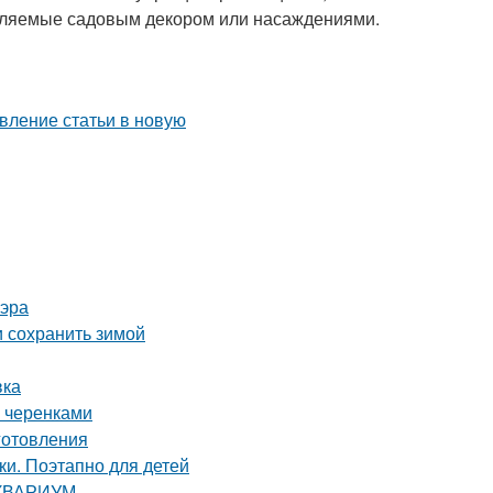
авляемые садовым декором или насаждениями.
 эра
и сохранить зимой
вка
 черенками
иготовления
и. Поэтапно для детей
 АКВАРИУМ