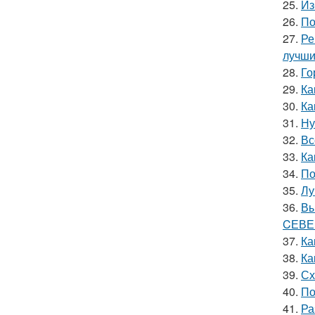
25.
Из
26.
По
27.
Ре
лучши
28.
Го
29.
Ка
30.
Ка
31.
Ну
32.
Вс
33.
Ка
34.
По
35.
Лу
36.
Вы
CЕВЕ
37.
Ка
38.
Ка
39.
Сх
40.
По
41.
Ра