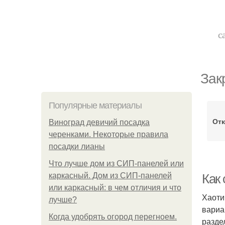
с
Зак
Популярные материалы
От
Виноград девичий посадка
черенками. Некоторые правила
посадки лианы
Что лучше дом из СИП-панелей или
каркасный. Дом из СИП-панелей
Как
или каркасный: в чем отличия и что
Хаоти
лучше?
вариа
Когда удобрять огород перегноем.
разде