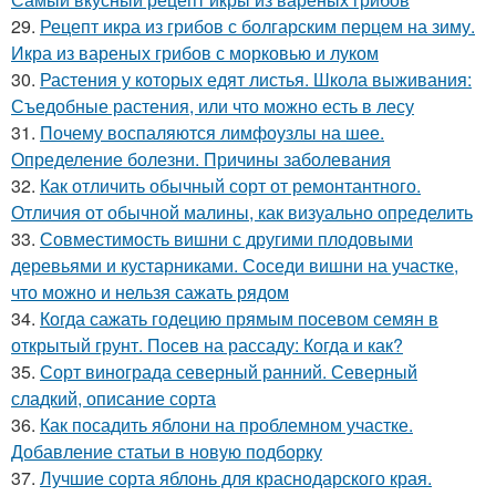
29.
Рецепт икра из грибов с болгарским перцем на зиму.
Икра из вареных грибов с морковью и луком
30.
Растения у которых едят листья. Школа выживания:
Съедобные растения, или что можно есть в лесу
31.
Почему воспаляются лимфоузлы на шее.
Определение болезни. Причины заболевания
32.
Как отличить обычный сорт от ремонтантного.
Отличия от обычной малины, как визуально определить
33.
Совместимость вишни с другими плодовыми
деревьями и кустарниками. Соседи вишни на участке,
что можно и нельзя сажать рядом
34.
Когда сажать годецию прямым посевом семян в
открытый грунт. Посев на рассаду: Когда и как?
35.
Сорт винограда северный ранний. Северный
сладкий, описание сорта
36.
Как посадить яблони на проблемном участке.
Добавление статьи в новую подборку
37.
Лучшие сорта яблонь для краснодарского края.