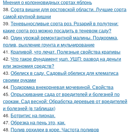
Мнения о колонновидных сортах яблонь
38.
Сорта вишни для ростовской области. Лучшие сорта
самой крупной вишни
39.
Теневыносливые сорта роз. Розарий в полутени:
какие сорта роз можно посадить в теневом саду?
40.
Один урожай ремонтантной малины. Подкормка,
полив, рыхление грунта и мульчирование
41.
Крапивой, что лечат. Полезные свойства крапивы
42.
Что такое фундамент ушп. УШП: развод на деньги
или экономия средств?
43.
Обелиск в саду. Садовый обелиск для клематиса
своими руками
44.
Подкормка внекорневая мочевиной. Свойства
45.
Опрыскивание сада от вредителей и болезней по
срокам. Сад весной: Обработка деревьев от вредителей
и болезней (в таблицах)
46.
Ботритис на пионах.
47.
Обрезка на пень это, как.
48.
Полив орхидеи в коре. Частота поливов