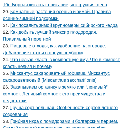
10г. Борная кислота: описание, инструкция, цена
20.
Комнатные растения осенью и зимой. Правила
осенне-зимней подкормки
21.
Как посадить зимой крупномеры сибирского кедра
22.
Как добыть лучший эликсир плодородия.
Правильный перегной
23.
Пищевые отходы, как удобрение на огороде.
Добавление статьи в новую подборку
24.
Что нельзя класть в компостную яму. Что в компост
класть нельзя и почему
25.
Мискантус сахароцветный robustus. Мискантус
сахароцветковый (Miscanthus sacchariflonis)
26.
Закапываем органику в землю или “ленивый”
компост. Ленивый компост: его преимущества и
недостатки
27.
Груша сорт большая. Особенности сортов летнего
созревания
28.
Грибная икра с помидорами и болгарским перцем.
Самый вкусный рецепт икры из вареных грибов