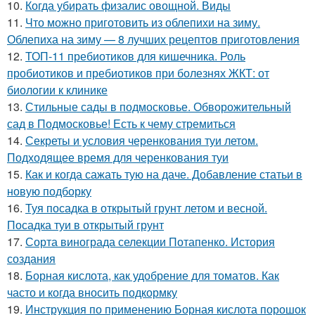
10.
Когда убирать физалис овощной. Виды
11.
Что можно приготовить из облепихи на зиму.
Облепиха на зиму — 8 лучших рецептов приготовления
12.
ТОП-11 пребиотиков для кишечника. Роль
пробиотиков и пребиотиков при болезнях ЖКТ: от
биологии к клинике
13.
Стильные сады в подмосковье. Обворожительный
сад в Подмосковье! Есть к чему стремиться
14.
Секреты и условия черенкования туи летом.
Подходящее время для черенкования туи
15.
Как и когда сажать тую на даче. Добавление статьи в
новую подборку
16.
Туя посадка в открытый грунт летом и весной.
Посадка туи в открытый грунт
17.
Сорта винограда селекции Потапенко. История
создания
18.
Борная кислота, как удобрение для томатов. Как
часто и когда вносить подкормку
19.
Инструкция по применению Борная кислота порошок