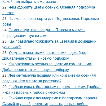
Какой вид выбрать в магазине
22.
Чем удобрить цветы осенью. Осенняя подкормка
цветов
23.
Парковые розы сорта для Подмосковья. Парковые
розы
24.
Семена туи, как посадить. Плюсы и минусы
выращивания туи из семян
25.
Как правильно ухаживать за цветами в домашних
условиях?
26.
Уход за комнатными растениями в декабре.
Добавление статьи в новую подборку
27.
Как ухаживать осенью за цветами комнатными.
Добавление статьи в новую подборку
28.
Левкантемелла поздняя или хризантема осенняя
поздняя. Что же это за растение?
29.
Грибная икра с болгарским перцем на зиму. Грибная
икра из вареных грибов с чесноком
30.
Грибная икра с помидорами и болгарским перцем.
Самый вкусный рецепт икры из вареных грибов