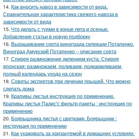
14.
Как вносить навоз в зависимости от вида.
Сравнительная характеристика свежего навоза в
зависимости от вида
15.
Что делать с туями в конце лета и осенью.
Добавление статьи в новую подборку
16.
Выращивание сорта винограда селекции Потапенко.
Виноград Амурский Потапенко – описание сорта
17.
Спирея размножение делением куста. Спирея
японская: размножаем, поливаем, подкармливаем,
полный календарь ухода на сезон
18.
Советы экспертов при лечении прыщей. Что можно
сделать дома
19.
Крапивы листья инструкция по применению.
Крапивы листья Падис'с фильтр-пакеты : инструкция по
применению
20.
Боярышника листья с цветками. Боярышник :
инструкция по применению
21.
Как ухаживать за хризантемой в домашних условиях.