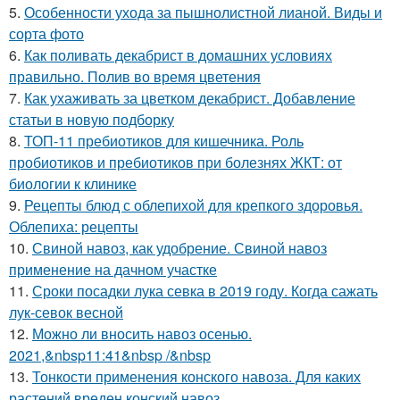
5.
Особенности ухода за пышнолистной лианой. Виды и
сорта фото
6.
Как поливать декабрист в домашних условиях
правильно. Полив во время цветения
7.
Как ухаживать за цветком декабрист. Добавление
статьи в новую подборку
8.
ТОП-11 пребиотиков для кишечника. Роль
пробиотиков и пребиотиков при болезнях ЖКТ: от
биологии к клинике
9.
Рецепты блюд с облепихой для крепкого здоровья.
Облепиха: рецепты
10.
Свиной навоз, как удобрение. Свиной навоз
применение на дачном участке
11.
Сроки посадки лука севка в 2019 году. Когда сажать
лук-севок весной
12.
Можно ли вносить навоз осенью.
2021,&nbsp11:41&nbsp /&nbsp
13.
Тонкости применения конского навоза. Для каких
растений вреден конский навоз.