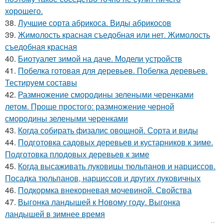
хорошего.
38.
Лучшие сорта абрикоса. Виды абрикосов
39.
Жимолость красная съедобная или нет. Жимолость
съедобная красная
40.
Биотуалет зимой на даче. Модели устройств
41.
Побелка готовая для деревьев. Побелка деревьев.
Тестируем составы
42.
Размножение смородины зелеными черенками
летом. Проще простого: размножение черной
смородины зелеными черенками
43.
Когда собирать физалис овощной. Сорта и виды
44.
Подготовка садовых деревьев и кустарников к зиме.
Подготовка плодовых деревьев к зиме
45.
Когда высаживать луковицы тюльпанов и нарциссов.
Посадка тюльпанов, нарциссов и других луковичных
46.
Подкормка внекорневая мочевиной. Свойства
47.
Выгонка ландышей к Новому году. Выгонка
ландышей в зимнее время