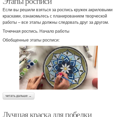
Этапы росписи
Если вы решили взяться за роспись кружек акриловыми
красками, ознакомьтесь с планированием творческой
работы – все этапы должны следовать друг за другом.
Масляные краски
Краски на олифе
Точечная роспись. Начало работы
Обобщенные этапы росписи:
Краски для побелки
Садовые краски
Краска для садовых
Краска для деревьев
деревьев
читать дальше →
Водо-дисперсионные
Алкидная краска
краски
Лучшая краска для побелки