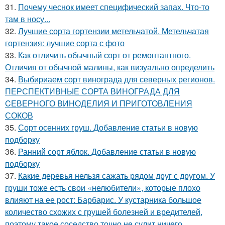
31.
Почему чеснок имеет специфический запах. Что-то
там в носу...
32.
Лучшие сорта гортензии метельчатой. Метельчатая
гортензия: лучшие сорта с фото
33.
Как отличить обычный сорт от ремонтантного.
Отличия от обычной малины, как визуально определить
34.
Выбириаем сорт винограда для северных регионов.
ПЕРСПЕКТИВНЫЕ СОРТА ВИНОГРАДА ДЛЯ
CЕВЕРНОГО ВИНОДЕЛИЯ И ПРИГОТОВЛЕНИЯ
СОКОВ
35.
Сорт осенних груш. Добавление статьи в новую
подборку
36.
Ранний сорт яблок. Добавление статьи в новую
подборку
37.
Какие деревья нельзя сажать рядом друг с другом. У
груши тоже есть свои «нелюбители», которые плохо
влияют на ее рост: Барбарис. У кустарника большое
количество схожих с грушей болезней и вредителей,
поэтому такое соседство точно не сулит ничего