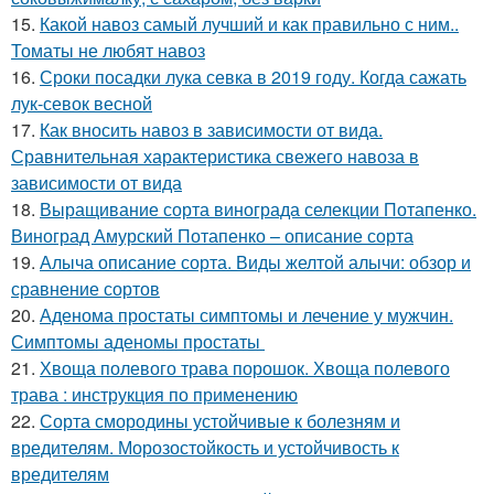
15.
Какой навоз самый лучший и как правильно с ним..
Томаты не любят навоз
16.
Сроки посадки лука севка в 2019 году. Когда сажать
лук-севок весной
17.
Как вносить навоз в зависимости от вида.
Сравнительная характеристика свежего навоза в
зависимости от вида
18.
Выращивание сорта винограда селекции Потапенко.
Виноград Амурский Потапенко – описание сорта
19.
Алыча описание сорта. Виды желтой алычи: обзор и
сравнение сортов
20.
Аденома простаты симптомы и лечение у мужчин.
Симптомы аденомы простаты
21.
Хвоща полевого трава порошок. Хвоща полевого
трава : инструкция по применению
22.
Сорта смородины устойчивые к болезням и
вредителям. Морозостойкость и устойчивость к
вредителям