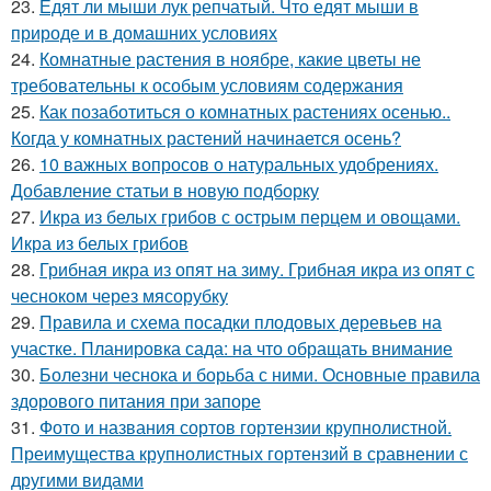
23.
Едят ли мыши лук репчатый. Что едят мыши в
природе и в домашних условиях
24.
Комнатные растения в ноябре, какие цветы не
требовательны к особым условиям содержания
25.
Как позаботиться о комнатных растениях осенью..
Когда у комнатных растений начинается осень?
26.
10 важных вопросов о натуральных удобрениях.
Добавление статьи в новую подборку
27.
Икра из белых грибов с острым перцем и овощами.
Икра из белых грибов
28.
Грибная икра из опят на зиму. Грибная икра из опят с
чесноком через мясорубку
29.
Правила и схема посадки плодовых деревьев на
участке. Планировка сада: на что обращать внимание
30.
Болезни чеснока и борьба с ними. Основные правила
здорового питания при запоре
31.
Фото и названия сортов гортензии крупнолистной.
Преимущества крупнолистных гортензий в сравнении с
другими видами