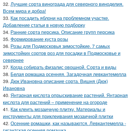
32.
Лучшие сорта винограда для северного виноделия.
Всем мира и добра!
33.
Как посадить яблони на проблемном участке.
Добавление статьи в новую подборку
34.
Ранние сорта персика. Описание групп персика
35.
Формирование куста розы
36.
Розы для Подмосковья зимостойкие. 7 самых
зимостойких сортов роз для посадки в Подмосковье и
севернее
37.
Когда собирать физалис овощной. Сорта и виды
38.
Белая ромашка осенняя. Загадочная левкантемелла
39.
Дюк Ивановна описание сорта. Вишня (Дюк)
Ивановна
40.
Янтарная кислота опрыскивание растений. Янтарная
кислота для растений – применение на огороде
41.
Как клеить мозаичную плитку. Материалы и
инструменты для приклеивания мозаичной плитки
42.
Осенние ромашки, как называются. Левкантемелла -
гигантская осенняя ромашка