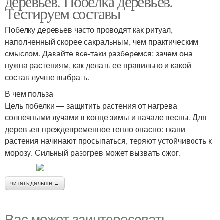
деревьев. Побелка деревьев.
Тестируем составы
Побелку деревьев часто проводят как ритуал,
наполненный скорее сакральным, чем практическим
Краски на олифе
Акриловые краски
смыслом. Давайте все-таки разберемся: зачем она
нужна растениям, как делать ее правильно и какой
состав лучше выбрать.
В чем польза
Краски для побелки
Садовые краски
Цель побелки — защитить растения от нагрева
солнечными лучами в конце зимы и начале весны. Для
деревьев преждевременное тепло опасно: ткани
растения начинают просыпаться, теряют устойчивость к
Краска для садовых
Краска для деревьев
морозу. Сильный разогрев может вызвать ожог.
деревьев
читать дальше →
Водо-дисперсионные
Алкидная краска
краски
Вас может заинтересовать