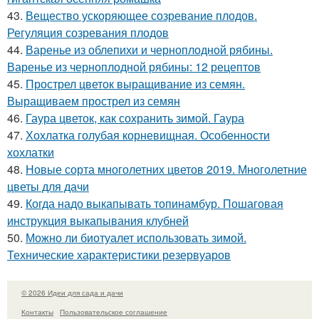
43.
Вещество ускоряющее созревание плодов.
Регуляция созревания плодов
44.
Варенье из облепихи и черноплодной рябины.
Варенье из черноплодной рябины: 12 рецептов
45.
Прострел цветок выращивание из семян.
Выращиваем прострел из семян
46.
Гаура цветок, как сохранить зимой. Гаура
47.
Хохлатка голубая корневищная. Особенности
хохлатки
48.
Новые сорта многолетних цветов 2019. Многолетние
цветы для дачи
49.
Когда надо выкапывать топинамбур. Пошаговая
инструкция выкапывания клубней
50.
Можно ли биотуалет использовать зимой.
Технические характеристики резервуаров
© 2026 Идеи для сада и дачи
Контакты
Пользовательское соглашение