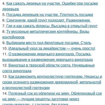
4.
Как сажать деревья на участке. Ошибки при посадке
деревьев
5.
Посадка деревьев на участке. Плотность посадки
6.
Сингониум, какой грунт подходит. Размножение
7.
Где и как сажать флоксы. Высадка в открытый грунт
8.
Ту мусорные металлические контейнеры. Виды
контейнеров
9.
Выбираем место под фруктовые посадки. Стиль
10.
Идеальный уход за декабристом — очень просто!
11.
О размножении девичьего винограда. Посадка,
выращивание и размножение девичьего винограда
12.
Виноград в тверской области сорта. Неукрывные
сорта винограда
13.
Как размножить крупнолистную гортензию. Нюансы и
сроки осеннего размножения древовидной, метельчатой
и крупнолистной гортензии
14.
Полезный сок из облепихи на зиму. Облепиховый сок
на зиму — лучшие рецепты заготовки через
соковыжималку, с сахаром, без варки