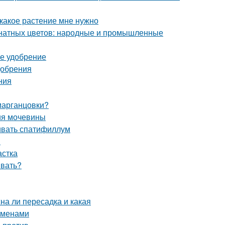
, какое растение мне нужно
мнатных цветов: народные и промышленные
ее удобрение
добрения
ния
 марганцовки?
ия мочевины
ивать спатифиллум
ы
астка
ивать?
на ли пересадка и какая
еменами