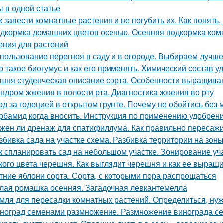
ы в одной статье
к завести комнатные растения и не погубить их. Как понять
дкормка домашних цветов осенью. Осенняя подкормка ко
ения для растений
пользование перегноя в саду и в огороде. Выбираем лучш
о такое биогумус и как его применять. Химический состав у
шня студенческая описание сорта. Особенности выращива
ндром жжения в полости рта. Диагностика жжения во рту
од за годецией в открытом грунте. Почему не обойтись без
рбамид когда вносить. Инструкция по применению удобрен
жен ли дренаж для спатифиллума. Как правильно пересаж
збивка сада на участке схема. Разбивка территории на зон
к спланировать сад на небольшом участке. Зонирование уч
кого цвета черешня. Как выглядит черешня и как ее выращ
тние яблони сорта. Сорта, с которыми пора распрощаться
лая ромашка осенняя. Загадочная левкантемелла
мля для пересадки комнатных растений. Определиться, нуж
ноград семенами размножение. Размножение винограда с