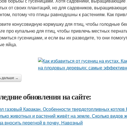
бов борьбы с гусеницами. Хотя садовники, выращивающие 
тых от своих плантаций, но для садовников, выращивающих
нтом, потому что птицы равнодушны к растениям. Как привл
овите конусовидную кормушку для птиц, чтобы голодные бел
ьте про купальню для птиц, чтобы привлечь местных пернат
омиться гусеницами, и если вы их разводите, то они помогут
ые яйца.
ь дальше →
ледние обновления на сайте:
ел газовый Каракан. Особенности твердотопливных котлов 
лько животных и растений живёт на земле. Сколько видов 
да вносить перегной в почву. Навозный