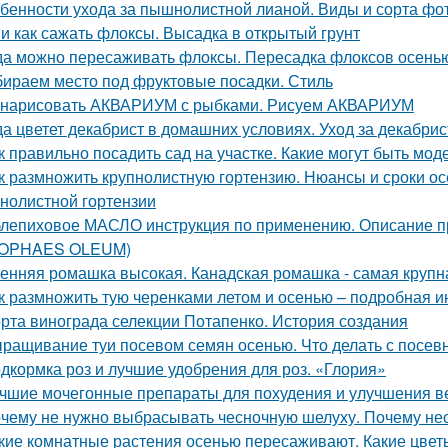
бенности ухода за пышнолистной лианой. Виды и сорта фо
 и как сажать флоксы. Высадка в открытый грунт
да можно пересаживать флоксы. Пересадка флоксов осенью
ираем место под фруктовые посадки. Стиль
 нарисовать АКВАРИУМ с рыбками. Рисуем АКВАРИУМ
да цветет декабрист в домашних условиях. Уход за декабри
к правильно посадить сад на участке. Какие могут быть мо
к размножить крупнолистную гортензию. Нюансы и сроки о
пнолистной гортензии
лепиховое МАСЛО инструкция по применению. Описани
POPHAES OLEUM)
енняя ромашка высокая. Канадская ромашка - самая круп
к размножить тую черенками летом и осенью – подробная и
рта винограда селекции Потапенко. История создания
ращивание туи посевом семян осенью. Что делать с посе
дкормка роз и лучшие удобрения для роз. «Глория»
чшие мочегонные препараты для похудения и улучшения ве
чему не нужно выбрасывать чесночную шелуху. Почему нео
кие комнатные растения осенью пересаживают. Какие цвет