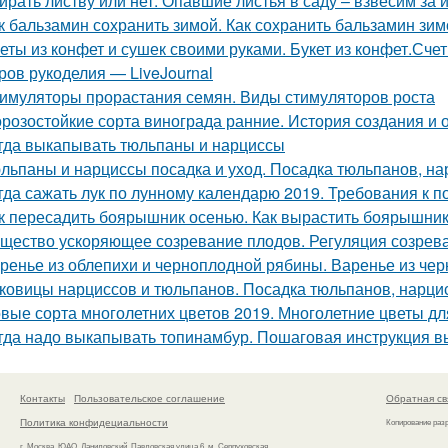
ирать листву или нет. Опавшие листья в саду – взвесим за 
к бальзамин сохранить зимой. Как сохранить бальзамин зим
еты из конфет и сушек своими руками. Букет из конфет.Сче
ров рукоделия — LiveJournal
имуляторы прорастания семян. Виды стимуляторов роста
розостойкие сорта винограда ранние. История создания и 
гда выкапывать тюльпаны и нарциссы
льпаны и нарциссы посадка и уход. Посадка тюльпанов, на
гда сажать лук по лунному календарю 2019. Требования к п
к пересадить боярышник осенью. Как вырастить боярышник
щество ускоряющее созревание плодов. Регуляция созрев
ренье из облепихи и черноплодной рябины. Варенье из че
ковицы нарциссов и тюльпанов. Посадка тюльпанов, нарцис
вые сорта многолетних цветов 2019. Многолетние цветы дл
гда надо выкапывать топинамбур. Пошаговая инструкция 
Контакты
Пользовательское соглашение
Обратная св
Политика конфидециальности
Копирование раз
г. Москва, ЮАО, Даниловский, Павловская улица 6, м. Серпуховская