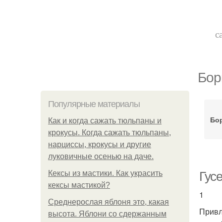
с
Бор
Популярные материалы
Бо
Как и когда сажать тюльпаны и
крокусы. Когда сажать тюльпаны,
нарциссы, крокусы и другие
луковичные осенью на даче.
Кексы из мастики. Как украсить
Гусе
кексы мастикой?
1
Среднерослая яблоня это, какая
Привл
высота. Яблони со сдержанным