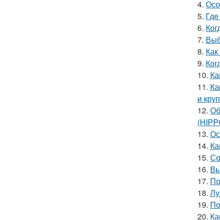
4.
Осо
5.
Где
6.
Ког
7.
Выб
8.
Как
9.
Ког
10.
Ка
11.
Ка
и кру
12.
Об
(HIP
13.
Ос
14.
Ка
15.
Со
16.
Вы
17.
По
18.
Лу
19.
По
20.
Ка