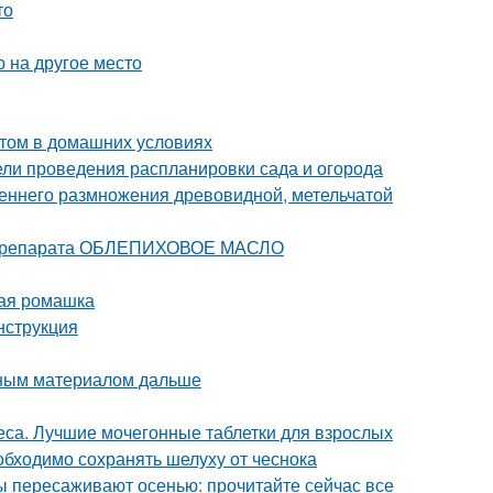
то
 на другое место
стом в домашних условиях
дели проведения распланировки сада и огорода
сеннего размножения древовидной, метельчатой
е препарата ОБЛЕПИХОВОЕ МАСЛО
ная ромашка
нструкция
вным материалом дальше
са. Лучшие мочегонные таблетки для взрослых
бходимо сохранять шелуху от чеснока
ы пересаживают осенью: прочитайте сейчас все