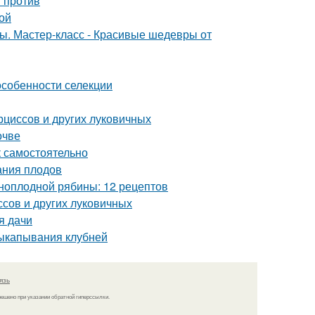
и против
ой
ты. Мастер-класс - Красивые шедевры от
особенности селекции
рциссов и других луковичных
очве
 самостоятельно
ания плодов
рноплодной рябины: 12 рецептов
сов и других луковичных
я дачи
выкапывания клубней
язь
решено при указании обратной гиперссылки.