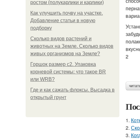
спосо
ростом (полукарлики и карлики)
перна
Как улучшить почву на участке.
вариа
Добавление статьи в новую
Устан
подборку
забуд
Сколько видов растений и
полак
животных на Земле. Сколько видов
вкусн
живых организмов на Земле?
2
Горшок размер с2. Упаковка
корневой системы: что такое BR
или WRB?
читат
Где и как сажать флоксы. Высадка в
открытый грунт
Пос
1.
Кот
2.
Ско
3.
Ког