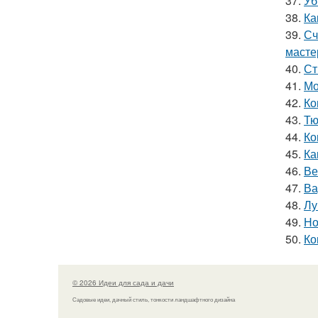
37.
Уб
38.
Ка
39.
Сч
масте
40.
Ст
41.
Мо
42.
Ко
43.
Тю
44.
Ко
45.
Ка
46.
Ве
47.
Ва
48.
Лу
49.
Но
50.
Ко
© 2026 Идеи для сада и дачи
Садовые идеи, дачный стиль, тонкости ландшафтного дизайна