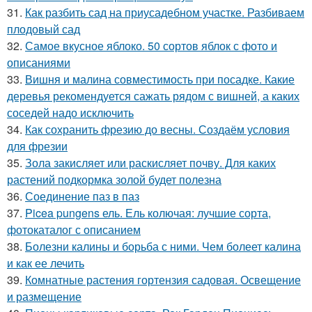
31.
Как разбить сад на приусадебном участке. Разбиваем
плодовый сад
32.
Самое вкусное яблоко. 50 сортов яблок с фото и
описаниями
33.
Вишня и малина совместимость при посадке. Какие
деревья рекомендуется сажать рядом с вишней, а каких
соседей надо исключить
34.
Как сохранить фрезию до весны. Создаём условия
для фрезии
35.
Зола закисляет или раскисляет почву. Для каких
растений подкормка золой будет полезна
36.
Соединение паз в паз
37.
Picea pungens ель. Ель колючая: лучшие сорта,
фотокаталог с описанием
38.
Болезни калины и борьба с ними. Чем болеет калина
и как ее лечить
39.
Комнатные растения гортензия садовая. Освещение
и размещение