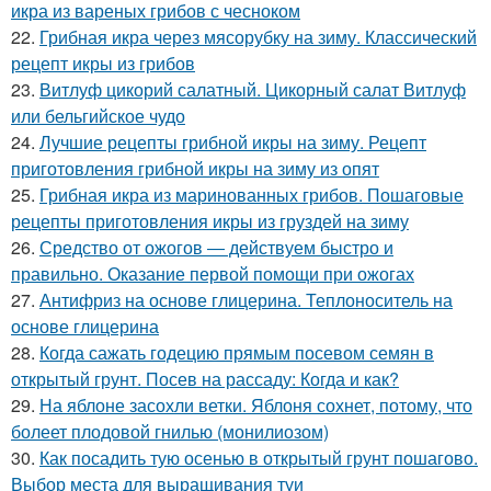
икра из вареных грибов с чесноком
22.
Грибная икра через мясорубку на зиму. Классический
рецепт икры из грибов
23.
Витлуф цикорий салатный. Цикорный салат Витлуф
или бельгийское чудо
24.
Лучшие рецепты грибной икры на зиму. Рецепт
приготовления грибной икры на зиму из опят
25.
Грибная икра из маринованных грибов. Пошаговые
рецепты приготовления икры из груздей на зиму
26.
Средство от ожогов ― действуем быстро и
правильно. Оказание первой помощи при ожогах
27.
Антифриз на основе глицерина. Теплоноситель на
основе глицерина
28.
Когда сажать годецию прямым посевом семян в
открытый грунт. Посев на рассаду: Когда и как?
29.
На яблоне засохли ветки. Яблоня сохнет, потому, что
болеет плодовой гнилью (монилиозом)
30.
Как посадить тую осенью в открытый грунт пошагово.
Выбор места для выращивания туи