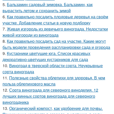
5.
Бальзамин садовый зимовка. Бальзамин, как
вырастить летом и сохранить зимой
6.
Как правильно посадить плодовые деревья на своём
участке. Добавление статьи в новую подборку
7.
Живая изгородь из девичьего винограда. Недостатки
живой изгороди из винограда
8.
Как правильно посадить сад на участке. Какие могут
быть модели проведения распланировки сада и огорода
9.
Кустарники цветущие юга. Список красивых
декоративно-цветущих кустарников для сада
10.
Виноград в тверской области сорта. Неукрывные
сорта винограда
11.
Полезные свойства облепихи для здоровья. В чем
польза облепихового масла
12.
Сорта винограда для северного виноделия. 12
лучших винных сортов винограда для северного
виноградника
13.
Органический компост, как удобрение для почвы.