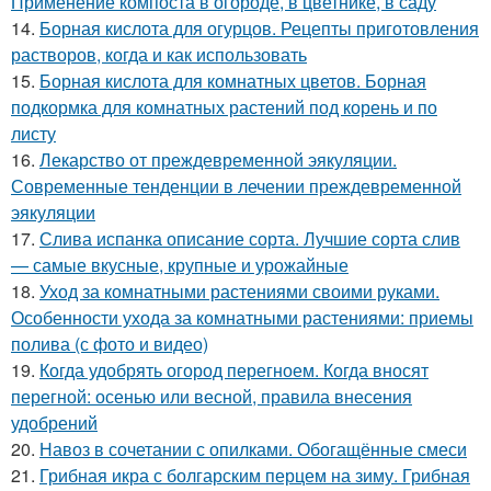
Применение компоста в огороде, в цветнике, в саду
14.
Борная кислота для огурцов. Рецепты приготовления
растворов, когда и как использовать
15.
Борная кислота для комнатных цветов. Борная
подкормка для комнатных растений под корень и по
листу
16.
Лекарство от преждевременной эякуляции.
Современные тенденции в лечении преждевременной
эякуляции
17.
Слива испанка описание сорта. Лучшие сорта слив
— самые вкусные, крупные и урожайные
18.
Уход за комнатными растениями своими руками.
Особенности ухода за комнатными растениями: приемы
полива (с фото и видео)
19.
Когда удобрять огород перегноем. Когда вносят
перегной: осенью или весной, правила внесения
удобрений
20.
Навоз в сочетании с опилками. Обогащённые смеси
21.
Грибная икра с болгарским перцем на зиму. Грибная