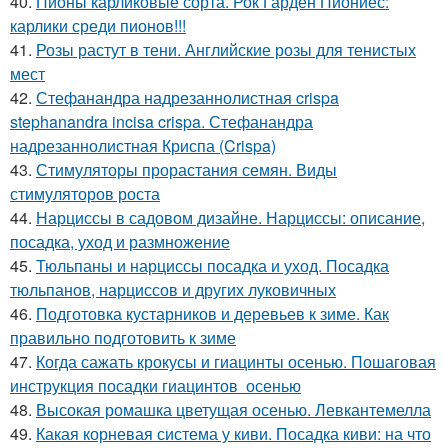
40.
Пионы карликовые сорта. Рок Гарден Пиониес:
карлики среди пионов!!!
41.
Розы растут в тени. Английские розы для тенистых
мест
42.
Стефанандра надрезаннолистная crispa
stephanandra incisa crispa. Стефанандра
надрезаннолистная Криспа (Crispa)
43.
Стимуляторы прорастания семян. Виды
стимуляторов роста
44.
Нарциссы в садовом дизайне. Нарциссы: описание,
посадка, уход и размножение
45.
Тюльпаны и нарциссы посадка и уход. Посадка
тюльпанов, нарциссов и других луковичных
46.
Подготовка кустарников и деревьев к зиме. Как
правильно подготовить к зиме
47.
Когда сажать крокусы и гиацинты осенью. Пошаговая
инструкция посадки гиацинтов осенью
48.
Высокая ромашка цветущая осенью. Левкантемелла
49.
Какая корневая система у киви. Посадка киви: на что