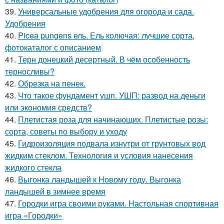
39.
Универсальные удобрения для огорода и сада.
Удобрения
40.
Picea pungens ель. Ель колючая: лучшие сорта,
фотокаталог с описанием
41.
Терн донецкий десертный. В чём особенность
терносливы?
42.
Обрезка на пенек.
43.
Что такое фундамент ушп. УШП: развод на деньги
или экономия средств?
44.
Плетистая роза для начинающих. Плетистые розы:
сорта, советы по выбору и уходу
45.
Гидроизоляция подвала изнутри от грунтовых вод
жидким стеклом. Технология и условия нанесения
жидкого стекла
46.
Выгонка ландышей к Новому году. Выгонка
ландышей в зимнее время
47.
Городки игра своими руками. Настольная спортивная
игра «Городки»