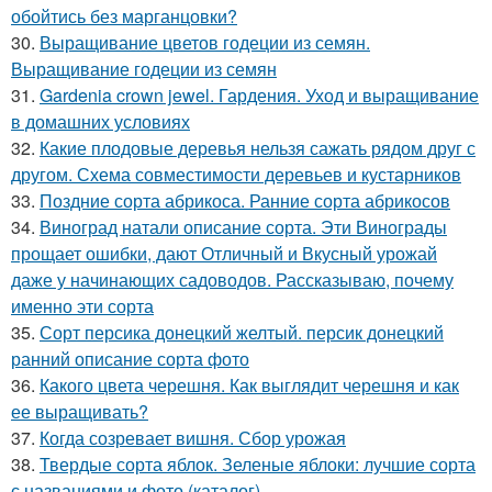
обойтись без марганцовки?
30.
Выращивание цветов годеции из семян.
Выращивание годеции из семян
31.
Gardenia crown jewel. Гардения. Уход и выращивание
в домашних условиях
32.
Какие плодовые деревья нельзя сажать рядом друг с
другом. Схема совместимости деревьев и кустарников
33.
Поздние сорта абрикоса. Ранние сорта абрикосов
34.
Виноград натали описание сорта. Эти Винограды
прощает ошибки, дают Отличный и Вкусный урожай
даже у начинающих садоводов. Рассказываю, почему
именно эти сорта
35.
Сорт персика донецкий желтый. персик донецкий
ранний описание сорта фото
36.
Какого цвета черешня. Как выглядит черешня и как
ее выращивать?
37.
Когда созревает вишня. Сбор урожая
38.
Твердые сорта яблок. Зеленые яблоки: лучшие сорта
с названиями и фото (каталог)