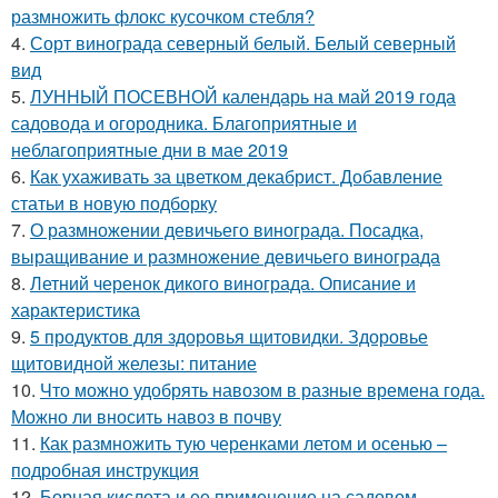
размножить флокс кусочком стебля?
4.
Сорт винограда северный белый. Белый северный
вид
5.
ЛУННЫЙ ПОСЕВНОЙ календарь на май 2019 года
садовода и огородника. Благоприятные и
неблагоприятные дни в мае 2019
6.
Как ухаживать за цветком декабрист. Добавление
статьи в новую подборку
7.
О размножении девичьего винограда. Посадка,
выращивание и размножение девичьего винограда
8.
Летний черенок дикого винограда. Описание и
характеристика
9.
5 продуктов для здоровья щитовидки. Здоровье
щитовидной железы: питание
10.
Что можно удобрять навозом в разные времена года.
Можно ли вносить навоз в почву
11.
Как размножить тую черенками летом и осенью –
подробная инструкция
12.
Борная кислота и ее применение на садовом