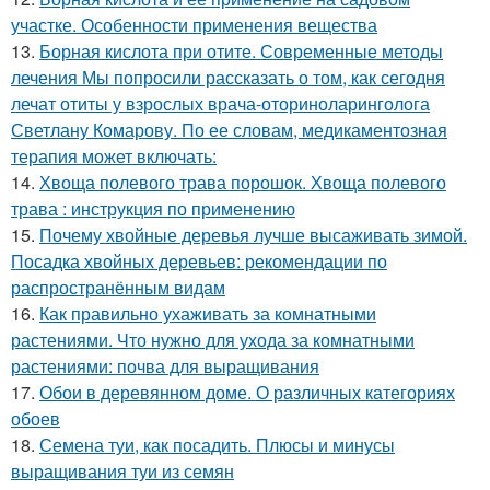
участке. Особенности применения вещества
13.
Борная кислота при отите. Современные методы
лечения Мы попросили рассказать о том, как сегодня
лечат отиты у взрослых врача-оториноларинголога
Светлану Комарову. По ее словам, медикаментозная
терапия может включать:
14.
Хвоща полевого трава порошок. Хвоща полевого
трава : инструкция по применению
15.
Почему хвойные деревья лучше высаживать зимой.
Посадка хвойных деревьев: рекомендации по
распространённым видам
16.
Как правильно ухаживать за комнатными
растениями. Что нужно для ухода за комнатными
растениями: почва для выращивания
17.
Обои в деревянном доме. О различных категориях
обоев
18.
Семена туи, как посадить. Плюсы и минусы
выращивания туи из семян