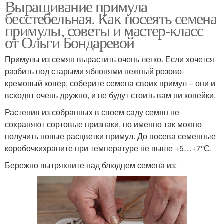
Выращивание примула
бесстебельная. Как посеять семена
примулы, советы и мастер-класс
от Ольги Бондаревой
Примулы из семян вырастить очень легко. Если хочется
разбить под старыми яблонями нежный розово-
кремовый ковер, соберите семена своих примул – они и
всходят очень дружно, и не будут стоить вам ни копейки.
Растения из собранных в своем саду семян не
сохраняют сортовые признаки, но именно так можно
получить новые расцветки примул. До посева семенные
коробочкихраните при температуре не выше +5…+7°С.
Бережно вытряхните над блюдцем семена из: