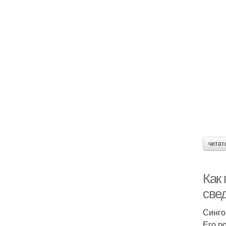
читат
Как
све
Синго
Его р