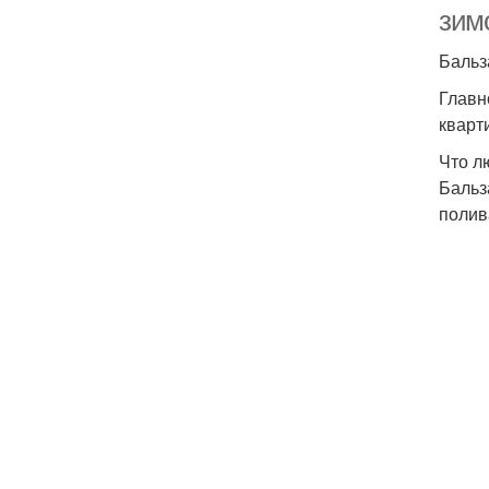
зим
Бальз
Главн
кварт
Что л
Бальз
полив