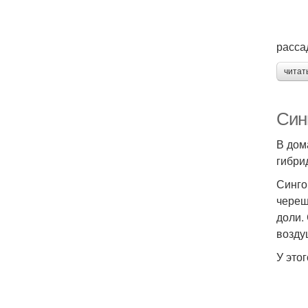
расса
читат
Син
В дом
гибри
Синго
череш
доли.
возду
У это