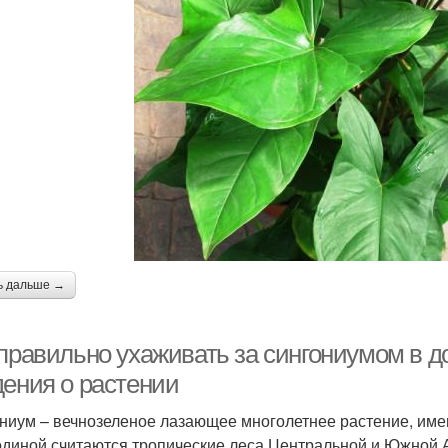
ь дальше →
 правильно ухаживать за сингониумом в 
дения о растении
ниум – вечнозеленое лазающее многолетнее растение, им
одиной считаются тропические леса Центральной и Южной 