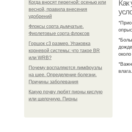
Как
Когда вносят перегной: осенью или
весной, правила внесения
усл
удобрений
*Прио
Флоксы сорта дымчатые.
опрыс
Фиолетовые сорта флоксов
*Боль
Горшок с3 размер. Упаковка
дожде
корневой системы: что такое BR
около
или WRB?
*Важн
Почему воспаляются лимфоузлы
влага
на шее. Определение болезни.
Причины заболевания
Какую почву любят пионы кислую
или щелочную. Пионы