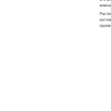
комна
Расте
кусто
прояв