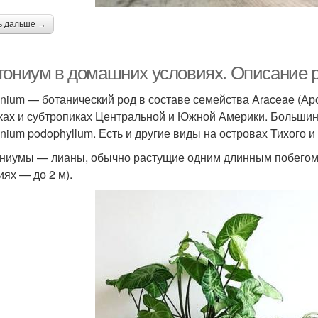
ь дальше →
гониум в домашних условиях. Описание 
nium — ботанический род в составе семейства Araceae (Ар
ках и субтропиках Центральной и Южной Америки. Большин
nium podophyllum. Есть и другие виды на островах Тихого и
ниумы — лианы, обычно растущие одним длинным побегом (
иях — до 2 м).