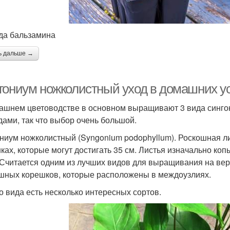
да бальзамина
ь дальше →
гониум ножколистный уход в домашних ус
ашнем цветоводстве в основном выращивают 3 вида синго
дами, так что выбор очень большой.
ниум ножколистный (Syngonium podophyllum). Роскошная л
ках, которые могут достигать 35 см. Листья изначально ко
 Считается одним из лучших видов для выращивания на вер
шных корешков, которые расположены в междоузлиях.
го вида есть несколько интересных сортов.