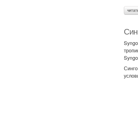
читат
Син
Syngo
тропи
Syngo
Синго
услов