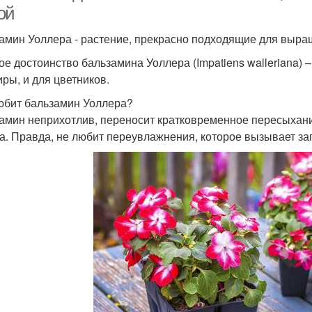
ой
амин Уоллера - растение, прекрасно подходящие для выращ
ое достоинство бальзамина Уоллера (Impatiens walleriana) 
иры, и для цветников.
юбит бальзамин Уоллера?
амин неприхотлив, переносит кратковременное пересыхани
а. Правда, не любит переувлажнения, которое вызывает за