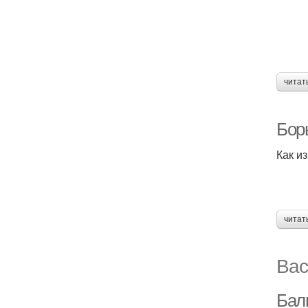
читат
Бор
Как и
читат
Вас
Бал