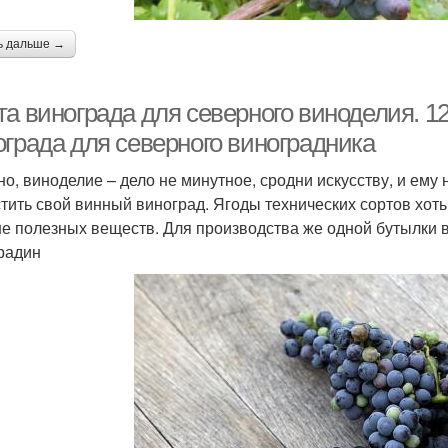
ь дальше →
та винограда для северного виноделия. 1
ограда для северного виноградника
но, виноделие – дело не минутное, сродни искусству, и ему 
тить свой винный виноград. Ягоды технических сортов хоть
е полезных веществ. Для производства же одной бутылки 
радин