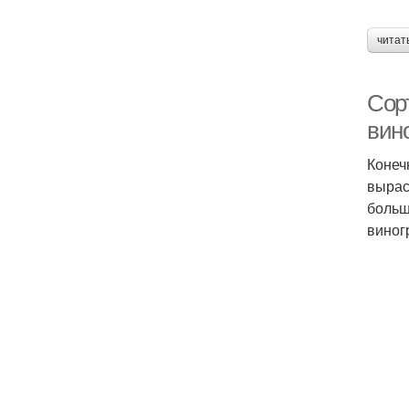
читат
Сор
вин
Конеч
вырас
больш
виног