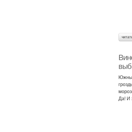
читат
Вин
выб
Южный
грозд
мороз
Да! И