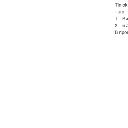
Timok
- это
1. - 
2. - 
В про