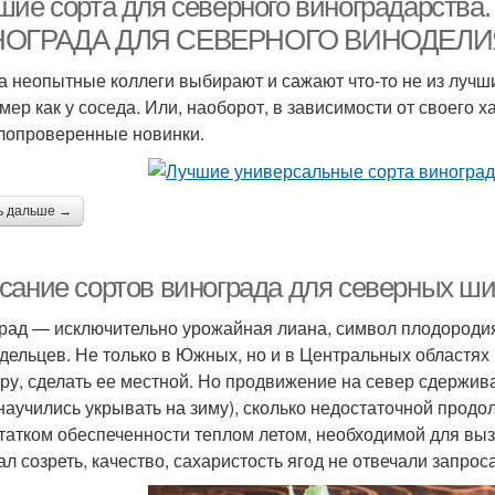
шие сорта для северного виноградарс
ОГРАДА ДЛЯ CЕВЕРНОГО ВИНОДЕЛИ
а неопытные коллеги выбирают и сажают что-то не из лучши
мер как у соседа. Или, наоборот, в зависимости от своего
лопроверенные новинки.
ь дальше →
сание сортов винограда для северных шир
рад — исключительно урожайная лиана, символ плодородия
дельцев. Не только в Южных, но и в Центральных областях
уру, сделать ее местной. Но продвижение на север сдержи
 научились укрывать на зиму), сколько недостаточной прод
татком обеспеченности теплом летом, необходимой для выз
ал созреть, качество, сахаристость ягод не отвечали запро