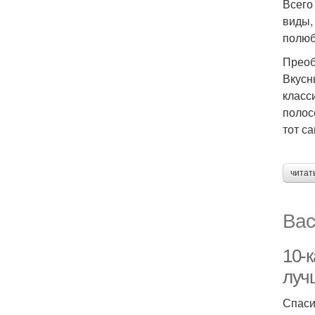
Всего
виды,
полюб
Прео
Вкусн
класс
полос
тот с
читат
Вас
10-к
луч
Спаси