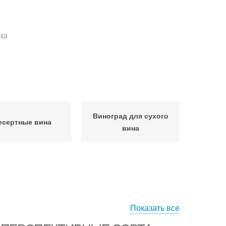
на
Виноград для сухого
есертные вина
вина
Показать все