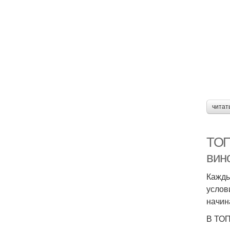
читат
ТОП
вин
Кажды
услов
начин
В ТОП