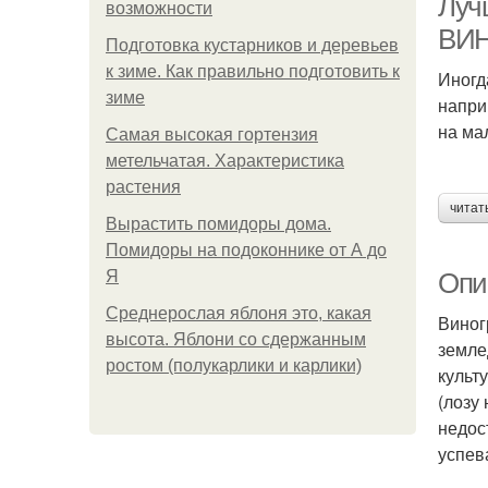
Луч
возможности
ВИН
Подготовка кустарников и деревьев
к зиме. Как правильно подготовить к
Иногд
зиме
напри
на ма
Самая высокая гортензия
метельчатая. Характеристика
растения
читат
Вырастить помидоры дома.
Помидоры на подоконнике от А до
Я
Опи
Среднерослая яблоня это, какая
Виног
высота. Яблони со сдержанным
земле
ростом (полукарлики и карлики)
культ
(лозу
недос
успев