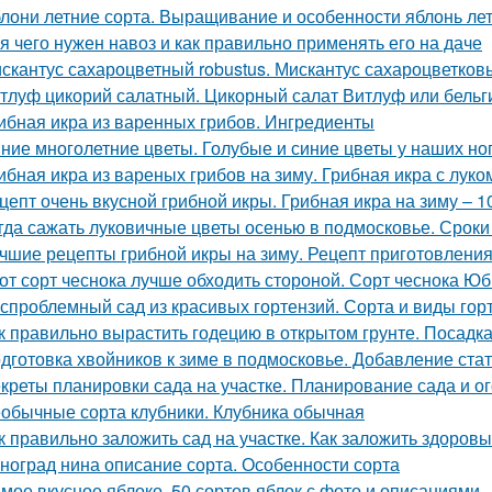
лони летние сорта. Выращивание и особенности яблонь лет
я чего нужен навоз и как правильно применять его на даче
скантус сахароцветный robustus. Мискантус сахароцветковый
тлуф цикорий салатный. Цикорный салат Витлуф или бельг
ибная икра из варенных грибов. Ингредиенты
ние многолетние цветы. Голубые и синие цветы у наших но
ибная икра из вареных грибов на зиму. Грибная икра с луко
цепт очень вкусной грибной икры. Грибная икра на зиму – 
гда сажать луковичные цветы осенью в подмосковье. Сроки
чшие рецепты грибной икры на зиму. Рецепт приготовления 
от сорт чеснока лучше обходить стороной. Сорт чеснока Ю
спроблемный сад из красивых гортензий. Сорта и виды гор
к правильно вырастить годецию в открытом грунте. Посадка
дготовка хвойников к зиме в подмосковье. Добавление ста
креты планировки сада на участке. Планирование сада и ог
обычные сорта клубники. Клубника обычная
к правильно заложить сад на участке. Как заложить здоров
ноград нина описание сорта. Особенности сорта
мое вкусное яблоко. 50 сортов яблок с фото и описаниями