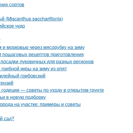
них сортов
 (Miscanthus sacchariflonis)
ийское чудо
г
м и морковью через мясорубку на зиму
10 пошаговых рецептов приготовления
 посадки луковичных для разных регионов
грибной икры на зиму из опят
билейный грибовский
тензий
 годеции — советы по уходу в открытом грунте
тьи в новую подборку
орода на участке: примеры и советы
ый сад?