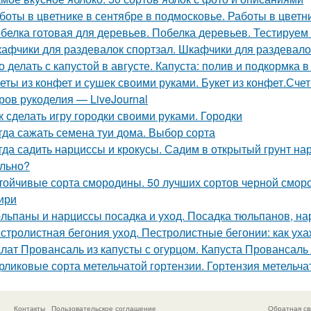
боты в цветнике в сентябре в подмосковье. Работы в цветн
белка готовая для деревьев. Побелка деревьев. Тестируем
афчики для раздевалок спортзал. Шкафчики для раздевало
о делать с капустой в августе. Капуста: полив и подкормка в
еты из конфет и сушек своими руками. Букет из конфет.Сче
ров рукоделия — LiveJournal
к сделать игру городки своими руками. Городки
гда сажать семена туи дома. Выбор сорта
гда садить нарциссы и крокусы. Садим в открытый грунт на
льно?
тойчивые сорта смородины. 50 лучших сортов черной смор
ири
льпаны и нарциссы посадка и уход. Посадка тюльпанов, на
стролистная бегония уход. Пестролистные бегонии: как ух
лат Провансаль из капусты с огурцом. Капуста Провансаль
рликовые сорта метельчатой гортензии. Гортензия метельчат
Контакты
Пользовательское соглашение
Обратная св