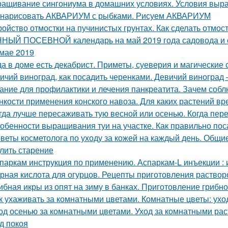
ащивание сингониума в домашних условиях. Условия выр
 нарисовать АКВАРИУМ с рыбками. Рисуем АКВАРИУМ
ройство отмостки на пучинистых грунтах. Как сделать отмос
НЫЙ ПОСЕВНОЙ календарь на май 2019 года садовода и о
 мае 2019
да в доме есть декабрист. Приметы, суеверия и магические 
ичий виноград, как посадить черенками. Девичий виногра
ание для профилактики и лечения панкреатита. Зачем собл
нкости применения конского навоза. Для каких растений вр
гда лучше пересаживать тую весной или осенью. Когда пер
обенности выращивания туи на участке. Как правильно пос
веты косметолога по уходу за кожей на каждый день. Общие
лить старение
паркам инструкция по применению. Аспаркам-L инъекции :
рная кислота для огурцов. Рецепты приготовления растворо
ибная икры из опят на зиму в банках. Приготовление грибно
к ухаживать за комнатными цветами. Комнатные цветы: ухо
од осенью за комнатными цветами. Уход за комнатными ра
д покоя