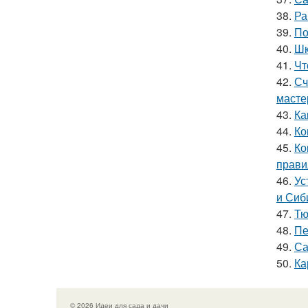
38.
Ра
39.
По
40.
Шк
41.
Чт
42.
Сч
масте
43.
Ка
44.
Ко
45.
Ко
прави
46.
Ус
и Сиб
47.
Тю
48.
Пе
49.
Са
50.
Ка
© 2026 Идеи для сада и дачи