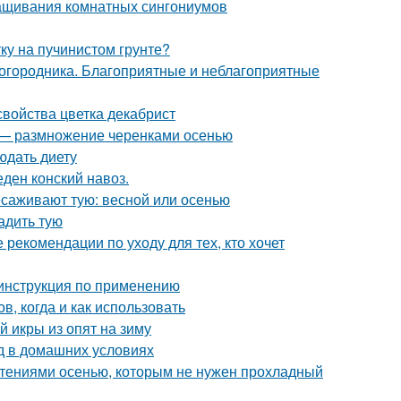
ащивания комнатных сингониумов
тку на пучинистом грунте?
городника. Благоприятные и неблагоприятные
свойства цветка декабрист
д — размножение черенками осенью
юдать диету
еден конский навоз.
есаживают тую: весной или осенью
адить тую
 рекомендации по уходу для тех, кто хочет
 инструкция по применению
в, когда и как использовать
й икры из опят на зиму
д в домашних условиях
стениями осенью, которым не нужен прохладный