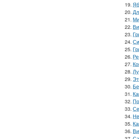
19.
Яб
20.
Дл
21.
Ми
22.
Ви
23.
Гр
24.
Си
25.
Гр
26.
Ре
27.
Ко
28.
Лу
29.
Эт
30.
Бе
31.
Ка
32.
По
33.
Се
34.
Не
35.
Ка
36.
Ви
37.
Са