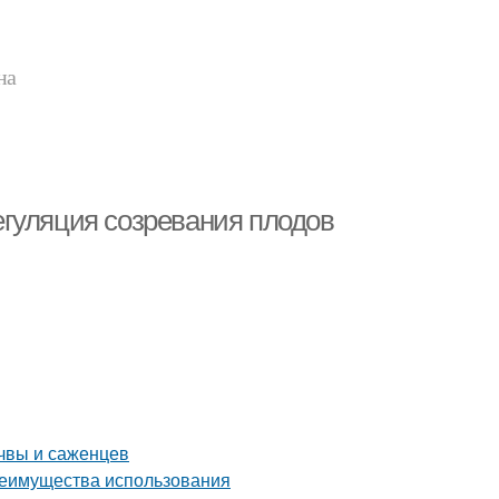
на
гуляция созревания плодов
чвы и саженцев
реимущества использования