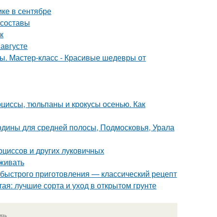
ике в сентябре
 составы
к
 августе
ты. Мастер-класс - Красивые шедевры от
рциссы, тюльпаны и крокусы осенью. Как
одины для средней полосы, Подмосковья, Урала
рциссов и других луковичных
аживать
 быстрого приготовления — классический рецепт
ая: лучшие сорта и уход в открытом грунте
язь