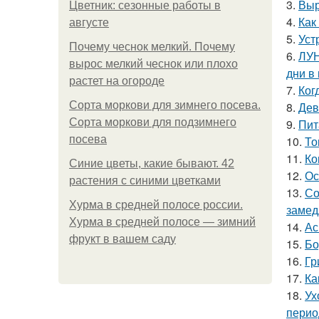
3.
Выр
Цветник: сезонные работы в
4.
Как
августе
5.
Уст
Почему чеснок мелкий. Почему
6.
ЛУН
вырос мелкий чеснок или плохо
дни в
растет на огороде
7.
Ког
Сорта моркови для зимнего посева.
8.
Дев
Сорта моркови для подзимнего
9.
Пит
посева
10.
То
11.
Ко
Синие цветы, какие бывают. 42
12.
Ос
растения с синими цветками
13.
Со
Хурма в средней полосе россии.
замед
Хурма в средней полосе — зимний
14.
Ас
фрукт в вашем саду
15.
Бо
16.
Гр
17.
Ка
18.
Ух
перио