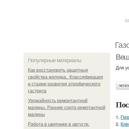
с
Газ
Вещ
Популярные материалы
Для у
Как восстановить защитные
свойства желудка.. Классификация
и стадии развития атрофического
читат
гастрита
Урожайность ремонтантной
Пос
малины. Ранние сорта ремотантной
малины
1.
Пер
2.
Кле
Работа в цветнике в августе.