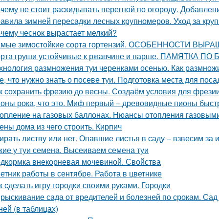
чему не стоит раскидывать перегной по огороду. Добавлен
авила зимней пересадки лесных крупномеров. Уход за кру
чему чеснок вырастает мелкий?
мые зимостойкие сорта гортензий. ОСОБЕННОСТИ В
рта груши устойчивые к ржавчине и парше. ПАМЯТКА 
хнология размножения туи черенками осенью. Как размнож
е, что нужно знать о посеве туи. Подготовка места для поса
к сохранить фрезию до весны. Создаём условия для фрези
оны рока, что это. Миф первый – древовидные пионы быст
опление на газовых баллонах. Нюансы отопления газовым
ены дома из чего строить. Кирпич
ирать листву или нет. Опавшие листья в саду – взвесим за 
кие у туи семена. Высеиваем семена туи
дкормка внекорневая мочевиной. Свойства
етник работы в сентябре. Работа в цветнике
к сделать игру городки своими руками. Городки
рыскивание сада от вредителей и болезней по срокам. Сад
ней (в таблицах)