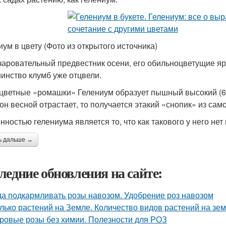
иум в цвету (Фото из открытого источника)
чаровательный предвестник осени, его обильноцветущие ярк
инство клумб уже отцвели.
цветные «ромашки» Гелениум образует пышный высокий (60
 он весной отрастает, то получается этакий «снопик» из са
нностью гелениума является то, что как такового у него не
ь дальше →
ледние обновления на сайте:
да подкармливать розы навозом. Удобрение роз навозом
лько растений на Земле. Количество видов растений на зе
ровые розы без химии. Полезности для РОЗ