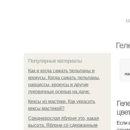
с
Гел
Популярные материалы
Как и когда сажать тюльпаны и
ла
крокусы. Когда сажать тюльпаны,
нарциссы, крокусы и другие
луковичные осенью на даче.
Кексы из мастики. Как украсить
Геле
кексы мастикой?
цве
Среднерослая яблоня это, какая
Если 
высота. Яблони со сдержанным
наших