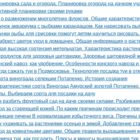
нировка сада и огорода. Планировка огорода на дачном уча
тивной планировки своими руками
 о размножении многолетних флоксов. Общие характеристи
унок аквариума с рыбками карандашом. Как нарисовать рыб
унки рыбы для срисовки помогут детям научиться рисовать
абрист цветок уход в домашних. Общая информация о раст
ая высокая гортензия метельчатая. Характеристика растен
продуктов для здоровья щитовидки. Здоровье щитовидной 
нский навоз, как удобрение. Особенности конского навоза 
гда сажать туи в Подмосковье. Технология посадка туи в от
рта винограда селекции Потапенко. История создания
рактеристики сорта Виноград Амурский золотой Потапенко
ды. Выбираем сорта для посадки на дачу
к разбить фруктовый сад на даче своими силами. Разбивае
од за стареющей кожей. По каким причинам происходит пр
нкции печени В нормализации избыточного веса. Причины 
к ухаживать за растениями осенью и зимой. Добавление ст
од за комнатными цветами. Общие правила выращивания 
мена туи, как посадить. Плюсы и минусы выращивания туи 