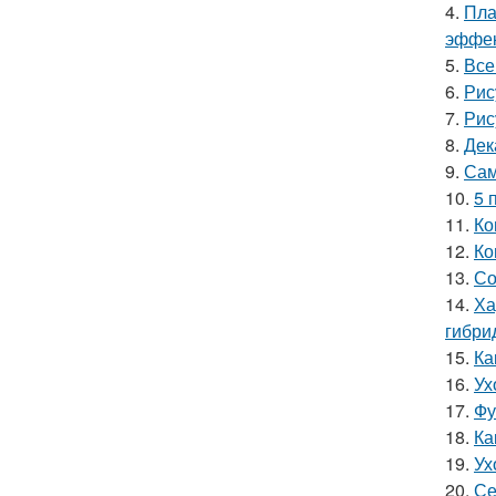
4.
Пла
эффек
5.
Все
6.
Рис
7.
Рис
8.
Дек
9.
Сам
10.
5 
11.
Ко
12.
Ко
13.
Со
14.
Ха
гибри
15.
Ка
16.
Ух
17.
Фу
18.
Ка
19.
Ух
20.
Се