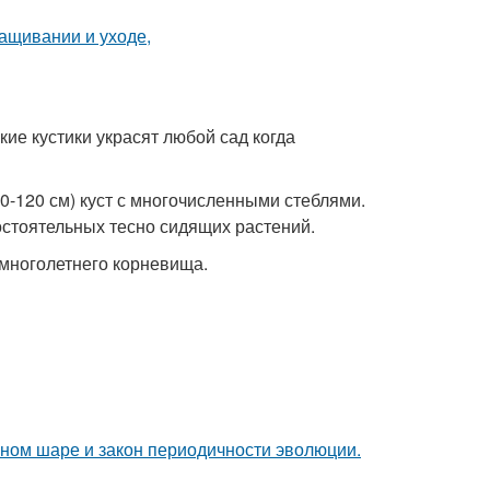
ие кустики украсят любой сад когда
-120 см) куст с многочисленными стеблями.
мостоятельных тесно сидящих растений.
т многолетнего корневища.
мном шаре и закон периодичности эволюции.