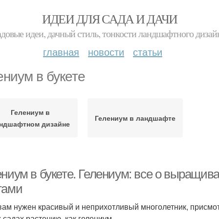
ИДЕИ ДЛЯ САДА И ДАЧИ
адовые идеи, дачный стиль, тонкости ландшафтного дизай
главная
новости
статьи
ениум в букете
Гелениум в
Гелениум в ландшафте
ндшафтном дизайне
ниум в букете. Гелениум: все о выращива
тами
вам нужен красивый и неприхотливый многолетник, присмо
 садах растению, как гелениум.