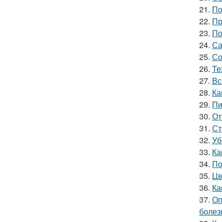
21.
По
22.
Пр
23.
По
24.
Са
25.
Со
26.
Те
27.
Вс
28.
Ка
29.
Пи
30.
От
31.
Ст
32.
Уб
33.
Ка
34.
По
35.
Цв
36.
Ка
37.
Оп
болез