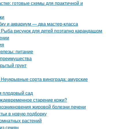
стке: готовые схемы для практичной и
ки
ку и аквариум — два мастер-класса
. Рыба рисунок для детей поэтапно карандашом
ении
ия
железы: питание
и преимущества
крытый грунт
. Неукрывные сорта винограда: амурские
м плодовый сад
еждевременное старение кожи?
возникновения жировой болезни печени
атьи в новую подборку
комнатных растений
из семян