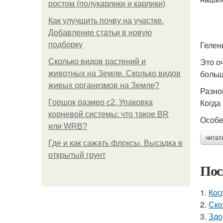
ростом (полукарлики и карлики)
Как улучшить почву на участке.
Добавление статьи в новую
Гелен
подборку
Это о
Сколько видов растений и
больш
животных на Земле. Сколько видов
живых организмов на Земле?
Разно
Когда
Горшок размер с2. Упаковка
корневой системы: что такое BR
Особе
или WRB?
читат
Где и как сажать флоксы. Высадка в
открытый грунт
Пос
1.
Ког
2.
Ско
3.
Здо