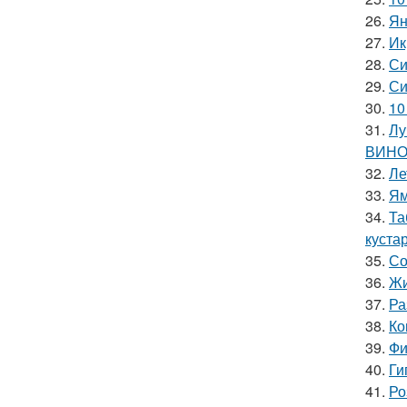
26.
Ян
27.
Ик
28.
Си
29.
Си
30.
10
31.
Лу
ВИНО
32.
Ле
33.
Ям
34.
Та
куста
35.
Со
36.
Жи
37.
Ра
38.
Ко
39.
Фи
40.
Ги
41.
Ро