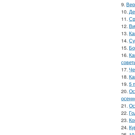
9.
Вер
10.
Де
11.
Ср
12.
Ви
13.
Ка
14.
Су
15.
Бо
16.
Ка
совет
17.
Че
18.
Ка
19.
5 
20.
Ос
осенн
21.
Ос
22.
Го
23.
Ко
24.
Ку
25.
10