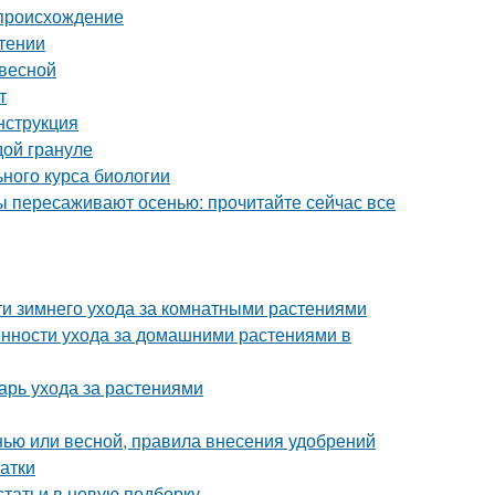
 происхождение
тении
 весной
т
нструкция
дой грануле
ьного курса биологии
ы пересаживают осенью: прочитайте сейчас все
ти зимнего ухода за комнатными растениями
енности ухода за домашними растениями в
арь ухода за растениями
енью или весной, правила внесения удобрений
атки
статьи в новую подборку