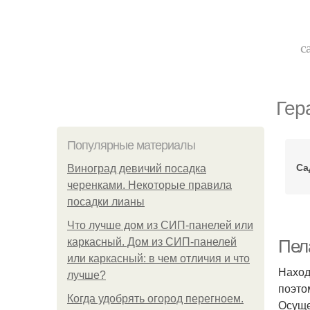
с
Гер
Популярные материалы
Са
Виноград девичий посадка
черенками. Некоторые правила
посадки лианы
Что лучше дом из СИП-панелей или
каркасный. Дом из СИП-панелей
Пела
или каркасный: в чем отличия и что
Наход
лучше?
поэто
Когда удобрять огород перегноем.
Осуще