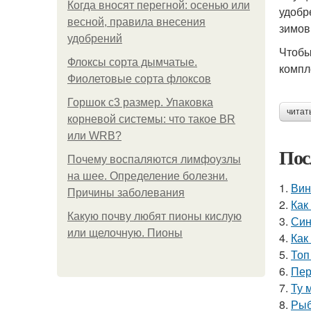
Когда вносят перегной: осенью или
удобр
весной, правила внесения
зимов
удобрений
Чтобы
Флоксы сорта дымчатые.
компл
Фиолетовые сорта флоксов
Горшок с3 размер. Упаковка
читат
корневой системы: что такое BR
или WRB?
Пос
Почему воспаляются лимфоузлы
на шее. Определение болезни.
1.
Вин
Причины заболевания
2.
Как
Какую почву любят пионы кислую
3.
Син
или щелочную. Пионы
4.
Как
5.
Топ
6.
Пер
7.
Ту 
8.
Рыб