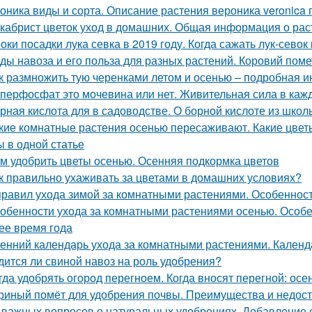
оника виды и сорта. Описание растения вероника veronica
кабрист цветок уход в домашних. Общая информация о рас
оки посадки лука севка в 2019 году. Когда сажать лук-севок
ды навоза и его польза для разных растений. Коровий поме
к размножить тую черенками летом и осенью – подробная и
перфосфат это мочевина или нет. Живительная сила в каж
рная кислота для в садоводстве. О борной кислоте из школ
кие комнатные растения осенью пересаживают. Какие цвет
ы в одной статье
м удобрить цветы осенью. Осенняя подкормка цветов
к правильно ухаживать за цветами в домашних условиях?
правил ухода зимой за комнатными растениями. Особеннос
обенности ухода за комнатными растениями осенью. Особ
ее время года
енний календарь ухода за комнатными растениями. Календ
дится ли свиной навоз на роль удобрения?
гда удобрять огород перегноем. Когда вносят перегной: ос
риный помёт для удобрения почвы. Преимущества и недост
 важных вопросов о натуральных удобрениях. Добавление 