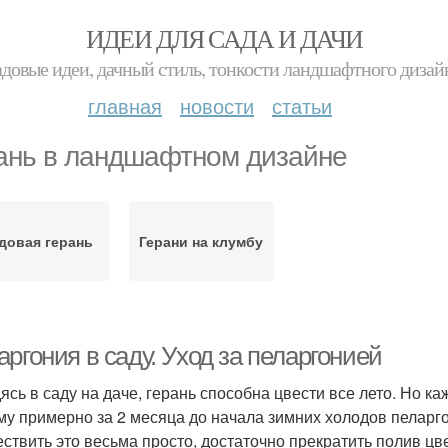
ИДЕИ ДЛЯ САДА И ДАЧИ
адовые идеи, дачный стиль, тонкости ландшафтного дизай
главная
новости
статьи
ань в ландшафтном дизайне
довая герань
Герани на клумбу
ргония в саду. Уход за пеларгонией
ясь в саду на даче, герань способна цвести все лето. Но к
му примерно за 2 месяца до начала зимних холодов пеларго
ствить это весьма просто, достаточно прекратить полив ц