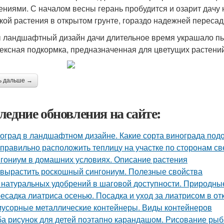
ениями. С началом весны герань пробудится и озарит дачу
кой растения в открытом грунте, гораздо надежней пересад
 ландшафтный дизайн дачи длительное время украшало пыш
ексная подкормка, предназначенная для цветущих растений
ь дальше →
ледние обновления на сайте:
оград в ландшафтном дизайне. Какие сорта винограда подо
 правильно расположить теплицу на участке по сторонам св
гониум в домашних условиях. Описание растения
 вырастить роскошный сингониум. Полезные свойства
 натуральных удобрений в шаговой доступности. Природн
есадка лиатриса осенью. Посадка и уход за лиатрисом в от
мусорные металлические контейнеры. Виды контейнеров
а рисунок для детей поэтапно карандашом. Рисование рыбк