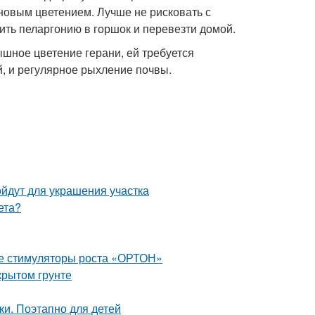
 новым цветением. Лучше не рисковать с
ить пеларгонию в горшок и перевезти домой.
ное цветение герани, ей требуется
, и регулярное рыхление почвы.
йдут для украшения участка
ета?
ые стимуляторы роста «ОРТОН»
крытом грунте
и. Поэтапно для детей