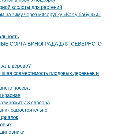
рной кислоты для растений
ом на зиму через мясорубку «Как у бабушки»
г
альность
ТИВНЫЕ СОРТА ВИНОГРАДА ДЛЯ CЕВЕРНОГО
ивать дерево?
лучшая совместимость плодовых деревьев и
мнего посева
я красная
азмножить: 3 способа
шник самостоятельно
 фиалок
совых
 шиповники