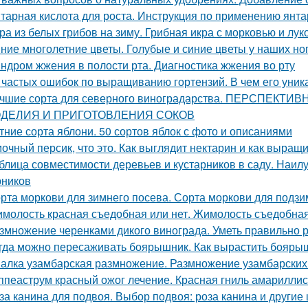
тарная кислота для роста. Инструкция по применению янта
ра из белых грибов на зиму. Грибная икра с морковью и лук
ние многолетние цветы. Голубые и синие цветы у наших но
ндром жжения в полости рта. Диагностика жжения во рту
 частых ошибок по выращиванию гортензий. В чем его уник
чшие сорта для северного виноградарства. ПЕРСПЕК
ДЕЛИЯ И ПРИГОТОВЛЕНИЯ СОКОВ
тние сорта яблони. 50 сортов яблок с фото и описаниями
очный персик, что это. Как выглядит нектарин и как выращ
блица совместимости деревьев и кустарников в саду. Наи
рников
рта моркови для зимнего посева. Сорта моркови для подзи
молость красная съедобная или нет. Жимолость съедобна
змножение черенками дикого винограда. Уметь правильно р
гда можно пересаживать боярышник. Как вырастить бояры
алка узамбарская размножение. Размножение узамбарских
ппеаструм красный ожог лечение. Красная гниль амарилли
за канина для подвоя. Выбор подвоя: роза канина и другие