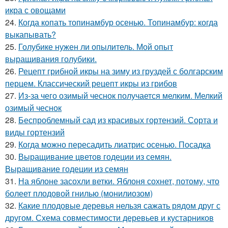
икра с овощами
24.
Когда копать топинамбур осенью. Топинамбур: когда
выкапывать?
25.
Голубике нужен ли опылитель. Мой опыт
выращивания голубики.
26.
Рецепт грибной икры на зиму из груздей с болгарским
перцем. Классический рецепт икры из грибов
27.
Из-за чего озимый чеснок получается мелким. Мелкий
озимый чеснок
28.
Беспроблемный сад из красивых гортензий. Сорта и
виды гортензий
29.
Когда можно пересадить лиатрис осенью. Посадка
30.
Выращивание цветов годеции из семян.
Выращивание годеции из семян
31.
На яблоне засохли ветки. Яблоня сохнет, потому, что
болеет плодовой гнилью (монилиозом)
32.
Какие плодовые деревья нельзя сажать рядом друг с
другом. Схема совместимости деревьев и кустарников