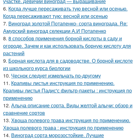
участке. Девичий виноград — выращивание
6.
Когда лучше пересаживать тую весной или осенью.
Когда пересаживают тую: весной или осенью
7.
Виноград золотой Потапенко- сорта винограда. Re:
Амурский виноград селекции А.И Потапенко
8.
8 способов применения борной кислоты в саду и
огороде. Зачем и как использовать борную кислоту для
растений
9.
Борная кислота для в садоводстве. О борной кислоте
из школьного курса биологии
10.
Чеснок следует измельчать по-другому
11.
Крапивы листья инструкция по применению.
Крапивы листья Падис'с фильтр-пакеты : инструкция по
применению
12.
Алыча описание сорта. Виды желтой алычи: обзор и
сравнение сортов
13.
Хвоща полевого трава инструкция по применению.
Хвоща полевого трава : инструкция по применению
14.
Виноград сорта морозостойкие. Лучшие