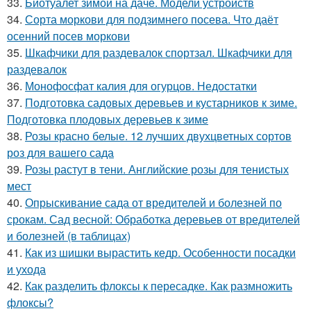
33.
Биотуалет зимой на даче. Модели устройств
34.
Сорта моркови для подзимнего посева. Что даёт
осенний посев моркови
35.
Шкафчики для раздевалок спортзал. Шкафчики для
раздевалок
36.
Монофосфат калия для огурцов. Недостатки
37.
Подготовка садовых деревьев и кустарников к зиме.
Подготовка плодовых деревьев к зиме
38.
Розы красно белые. 12 лучших двухцветных сортов
роз для вашего сада
39.
Розы растут в тени. Английские розы для тенистых
мест
40.
Опрыскивание сада от вредителей и болезней по
срокам. Сад весной: Обработка деревьев от вредителей
и болезней (в таблицах)
41.
Как из шишки вырастить кедр. Особенности посадки
и ухода
42.
Как разделить флоксы к пересадке. Как размножить
флоксы?