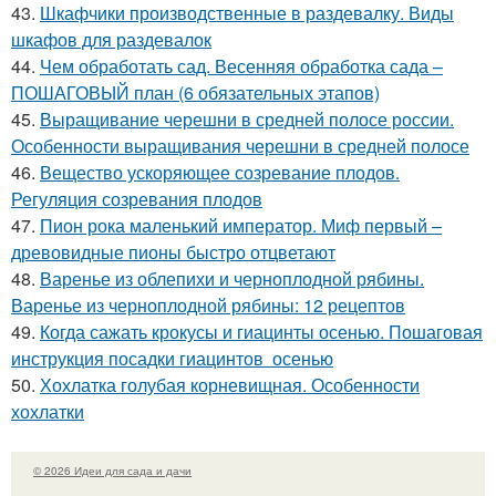
43.
Шкафчики производственные в раздевалку. Виды
шкафов для раздевалок
44.
Чем обработать сад. Весенняя обработка сада –
ПОШАГОВЫЙ план (6 обязательных этапов)
45.
Выращивание черешни в средней полосе россии.
Особенности выращивания черешни в средней полосе
46.
Вещество ускоряющее созревание плодов.
Регуляция созревания плодов
47.
Пион рока маленький император. Миф первый –
древовидные пионы быстро отцветают
48.
Варенье из облепихи и черноплодной рябины.
Варенье из черноплодной рябины: 12 рецептов
49.
Когда сажать крокусы и гиацинты осенью. Пошаговая
инструкция посадки гиацинтов осенью
50.
Хохлатка голубая корневищная. Особенности
хохлатки
© 2026 Идеи для сада и дачи