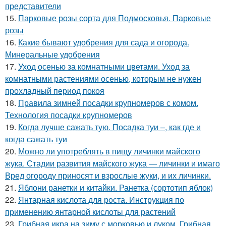
представители
15.
Парковые розы сорта для Подмосковья. Парковые
розы
16.
Какие бывают удобрения для сада и огорода.
Минеральные удобрения
17.
Уход осенью за комнатными цветами. Уход за
комнатными растениями осенью, которым не нужен
прохладный период покоя
18.
Правила зимней посадки крупномеров с комом.
Технология посадки крупномеров
19.
Когда лучше сажать тую. Посадка туи –, как где и
когда сажать туи
20.
Можно ли употреблять в пищу личинки майского
жука. Стадии развития майского жука — личинки и имаго
Вред огороду приносят и взрослые жуки, и их личинки.
21.
Яблони ранетки и китайки. Ранетка (сортотип яблок)
22.
Янтарная кислота для роста. Инструкция по
применению янтарной кислоты для растений
23.
Грибная икра на зиму с морковью и луком. Грибная