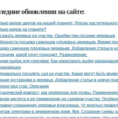
ледние обновления на сайте:
лько видов цветов на нашей планете. Угрозы растительного
лько видов на планете?
 сажать деревья на участке. Ошибки при посадке деревьев
бенности посадки саженцев плодовых деревьев. Время по
адка саженцев плодовых деревьев. Добавление статьи в н
гониум, какой грунт подходит. Размножение
унки рыбок для срисовки. Как нарисовать рыбку карандаш
ачинающих
 правильно посадить сад на участке. Какие могут быть мод
нние кустарники и деревья. Добавление статьи в новую по
лоня ред стар. Описание
ганический компост, как удобрение для почвы. Применение к
рная кислота и ее применение на садовом участке. Особе
правил сохранения здоровья влагалища. 10 золотых правил
нтаж электрики в деревянном доме. №4. Создание схемы э
к правильно ухаживать за комнатными растениями. Что нуж