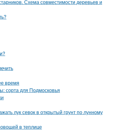
старников. Схема совместимости деревьев и
ть?
ми?
лечить
ее время
ы: сорта для Подмосковья
ки
ажать лук севок в открытый грунт по лунному
 овощей в теплице