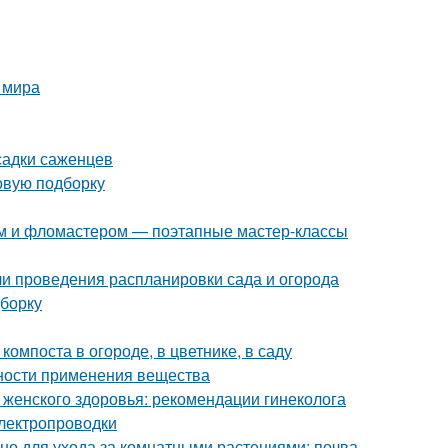
 мира
садки саженцев
овую подборку
ом и фломастером — поэтапные мастер-классы
ели проведения распланировки сада и огорода
дборку
омпоста в огороде, в цветнике, в саду
нности применения вещества
 женского здоровья: рекомендации гинеколога
лектропроводки
но для ухода за комнатными растениями: почва