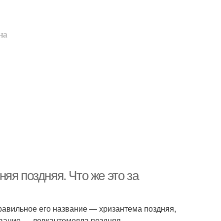
на
яя поздняя. Что же это за
равильное его название — хризантема поздняя,
азвание — левкантемелла поздняя