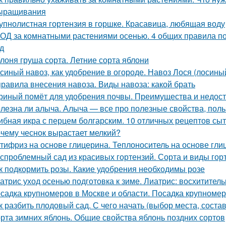
ыращивания
упнолистная гортензия в горшке. Красавица, любящая воду
ОД за комнатными растениями осенью. 4 общих правила по
д
лоня груша сорта. Летние сорта яблони
синый навоз, как удобрение в огороде. Навоз Лося (лосины
правила внесения навоза. Виды навоза: какой брать
риный помёт для удобрения почвы. Преимущества и недост
лезна ли алыча. Алыча — все про полезные свойства, поль
ибная икра с перцем болгарским. 10 отличных рецептов сы
чему чеснок вырастает мелкий?
тифриз на основе глицерина. Теплоноситель на основе гли
спроблемный сад из красивых гортензий. Сорта и виды гор
к подкормить розы. Какие удобрения необходимы розе
атрис уход осенью подготовка к зиме. Лиатрис: восхитител
садка крупномеров в Москве и области. Посадка крупноме
к разбить плодовый сад. С чего начать (выбор места, соста
рта зимних яблонь. Общие свойства яблонь поздних сортов