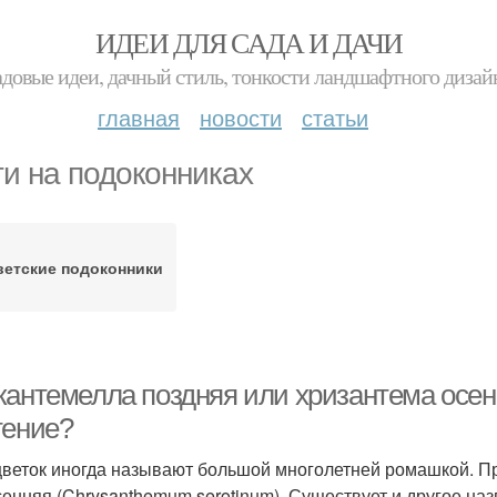
ИДЕИ ДЛЯ САДА И ДАЧИ
адовые идеи, дачный стиль, тонкости ландшафтного дизай
главная
новости
статьи
ти на подоконниках
ветские подоконники
кантемелла поздняя или хризантема осенн
тение?
цветок иногда называют большой многолетней ромашкой. П
сенняя (Chrysanthemum serotinum). Существует и другое н