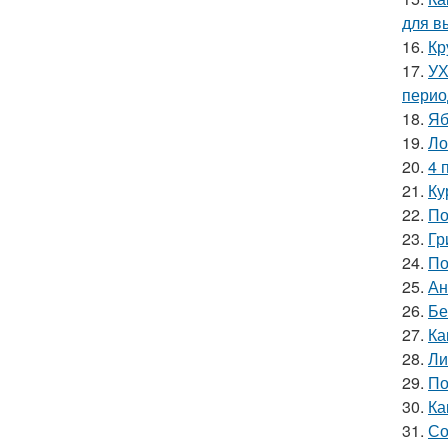
для в
16.
Кр
17.
УХ
перио
18.
Яб
19.
Ло
20.
4 
21.
Ку
22.
По
23.
Гр
24.
По
25.
Ан
26.
Бе
27.
Ка
28.
Ли
29.
По
30.
Ка
31.
Со