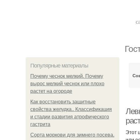
с
Гос
Популярные материалы
Со
Почему чеснок мелкий. Почему
вырос мелкий чеснок или плохо
растет на огороде
Как восстановить защитные
свойства желудка.. Классификация
Лев
и стадии развития атрофического
рас
гастрита
Этот 
Сорта моркови для зимнего посева.
или о