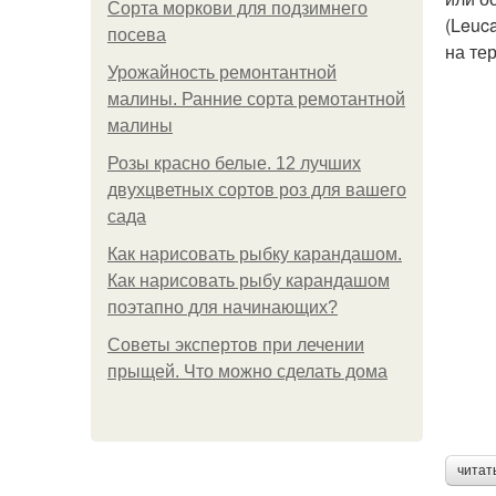
Сорта моркови для подзимнего
(Leuc
посева
на те
Урожайность ремонтантной
малины. Ранние сорта ремотантной
малины
Розы красно белые. 12 лучших
двухцветных сортов роз для вашего
сада
Как нарисовать рыбку карандашом.
Как нарисовать рыбу карандашом
поэтапно для начинающих?
Советы экспертов при лечении
прыщей. Что можно сделать дома
читат