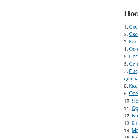
Пос
1.
Ско
2.
Ско
3.
Как
4.
Осо
5.
Пос
6.
Син
7.
Рис
для н
8.
Как
9.
Осе
10.
Яб
11.
Ор
12.
Бо
13.
8 
14.
Мо
15.
Ка