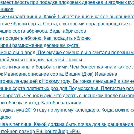
вместимость при посадке плодовых деревьев и ягодных ку
рников
кие бывают вишни. Какой бывает вишня и как ее выращива
тние яблони сорта. Сорта, с которыми пора распрощаться
чшие сорта абрикоса. Виды абрикосов
е посадить яблоню. Как посадить яблоню
иреи размножение делением куста.
мена льна вред. Почему же семена льна считали полезны
лой дом из сэндвич панелей. Плюсы
лезни калины и борьба с ними. Чем болеет калина и как ее 
к Ивановна описание сорта. Вишня (Дюк) Ивановна
гонка ландышей к Новому году. Выгонка ландышей в зимн
чшие сорта плетистых роз для Подмосковья. Плетистые роз
к обрезать чеснок и лук. Что делать с чесноком после выкоп
ви обрезка и уход. Как обрезать киви
садка лука 2019 году по лунному календарю. Когда можно с
дарю
чва в теплице. Какой должна быть почва для выращивания
нтейнер размер P9. Контейнер «Р9»