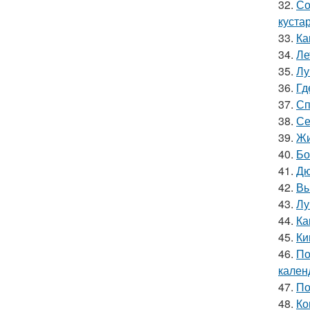
32.
Со
куста
33.
Ка
34.
Ле
35.
Лу
36.
Гд
37.
Сп
38.
Се
39.
Жи
40.
Бо
41.
Дю
42.
Вы
43.
Лу
44.
Ка
45.
Ки
46.
По
кален
47.
По
48.
Ко