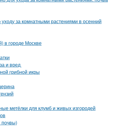
 уходу за комнатными растениями в осенний
й) в городе Москве
атки
за и вред
тной грибной икры
церина
тензий
ьные метёлки для клумб и живых изгородей
ров
в почвы)