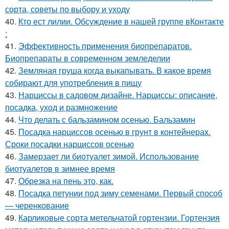
сорта, советы по выбору и уходу
40.
Кто ест лилии. Обсуждение в нашей группе вКонтакте
:
41.
Эффективность применения биопрепаратов.
Биопрепараты в современном земледелии
42.
Земляная груша когда выкапывать. В какое время
собирают для употребления в пищу
43.
Нарциссы в садовом дизайне. Нарциссы: описание,
посадка, уход и размножение
44.
Что делать с бальзамином осенью. Бальзамин
45.
Посадка нарциссов осенью в грунт в контейнерах.
Сроки посадки нарциссов осенью
46.
Замерзает ли биотуалет зимой. Использование
биотуалетов в зимнее время
47.
Обрезка на пень это, как.
48.
Посадка петунии под зиму семенами. Первый способ
— черенкование
49.
Карликовые сорта метельчатой гортензии. Гортензия