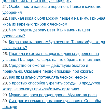
Добавление статьи в новую подборку
21.
Особенности навоза и перегноя. Навоз в качестве
удобрения
22.
Грибная икра с болгарским перцем на зиму. Грибная
икра из вареных грибов с чесноком
23.
Чем придать дереву цвет. Как изменить цвет
древесины?
24.
Когда копать топинамбур осенью. Топинамбур: когда
выкапывать?
25.
Правила и схема посадки плодовых деревьев на
участке. Планировка сада: на что обращать внимание
26.
Средство от ожогов ― действуем быстро и
правильно. Оказание первой помощи при ожогах
27.
Как правильно употреблять чеснок. Чеснок
28.
5 простых способов укрепить сосуды. 8 продуктов,
которые помогут при «забитых» артериях
29.
Мучнистая роса рододендрона. Мучнистая роса
30.
Лиатрис из семян в домашних условиях. Способы
посадки