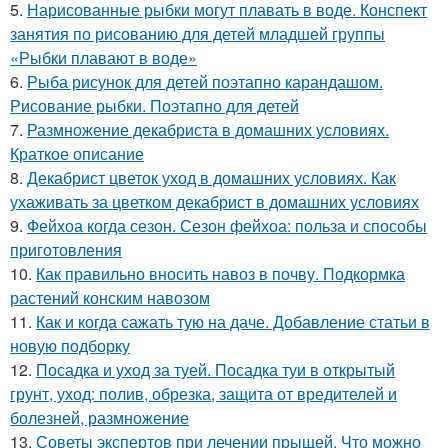
5.
Нарисованные рыбки могут плавать в воде. Конспект
занятия по рисованию для детей младшей группы
«Рыбки плавают в воде»
6.
Рыба рисунок для детей поэтапно карандашом.
Рисование рыбки. Поэтапно для детей
7.
Размножение декабриста в домашних условиях.
Краткое описание
8.
Декабрист цветок уход в домашних условиях. Как
ухаживать за цветком декабрист в домашних условиях
9.
Фейхоа когда сезон. Сезон фейхоа: польза и способы
приготовления
10.
Как правильно вносить навоз в почву. Подкормка
растений конским навозом
11.
Как и когда сажать тую на даче. Добавление статьи в
новую подборку
12.
Посадка и уход за туей. Посадка туи в открытый
грунт, уход: полив, обрезка, защита от вредителей и
болезней, размножение
13.
Советы экспертов при лечении прыщей. Что можно