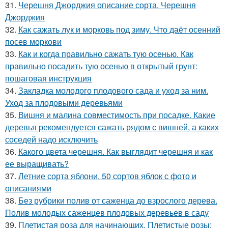
31.
Черешня Джорджия описание сорта. Черешня
Джорджия
32.
Как сажать лук и морковь под зиму. Что даёт осенний
посев моркови
33.
Как и когда правильно сажать тую осенью. Как
правильно посадить тую осенью в открытый грунт:
пошаговая инструкция
34.
Закладка молодого плодового сада и уход за ним.
Уход за плодовыми деревьями
35.
Вишня и малина совместимость при посадке. Какие
деревья рекомендуется сажать рядом с вишней, а каких
соседей надо исключить
36.
Какого цвета черешня. Как выглядит черешня и как
ее выращивать?
37.
Летние сорта яблони. 50 сортов яблок с фото и
описаниями
38.
Без рубрики полив от саженца до взрослого дерева.
Полив молодых саженцев плодовых деревьев в саду
39.
Плетистая роза для начинающих. Плетистые розы: