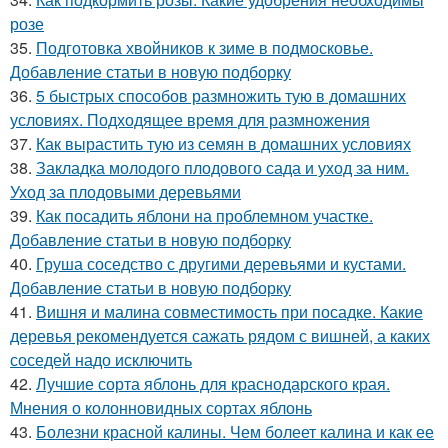
розе
35.
Подготовка хвойников к зиме в подмосковье.
Добавление статьи в новую подборку
36.
5 быстрых способов размножить тую в домашних
условиях. Подходящее время для размножения
37.
Как вырастить тую из семян в домашних условиях
38.
Закладка молодого плодового сада и уход за ним.
Уход за плодовыми деревьями
39.
Как посадить яблони на проблемном участке.
Добавление статьи в новую подборку
40.
Груша соседство с другими деревьями и кустами.
Добавление статьи в новую подборку
41.
Вишня и малина совместимость при посадке. Какие
деревья рекомендуется сажать рядом с вишней, а каких
соседей надо исключить
42.
Лучшие сорта яблонь для краснодарского края.
Мнения о колонновидных сортах яблонь
43.
Болезни красной калины. Чем болеет калина и как ее