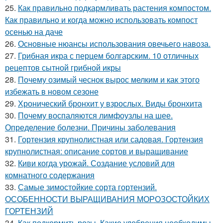
25.
Как правильно подкармливать растения компостом.
Как правильно и когда можно использовать компост
осенью на даче
26.
Основные нюансы использования овечьего навоза.
27.
Грибная икра с перцем болгарским. 10 отличных
рецептов сытной грибной икры
28.
Почему озимый чеснок вырос мелким и как этого
избежать в новом сезоне
29.
Хронический бронхит у взрослых. Виды бронхита
30.
Почему воспаляются лимфоузлы на шее.
Определение болезни. Причины заболевания
31.
Гортензия крупнолистная или садовая. Гортензия
крупнолистная: описание сортов и выращивание
32.
Киви когда урожай. Создание условий для
комнатного содержания
33.
Самые зимостойкие сорта гортензий.
ОСОБЕННОСТИ ВЫРАЩИВАНИЯ МОРОЗОСТОЙКИХ
ГОРТЕНЗИЙ
34.
Как подкормить розы. Какие удобрения необходимы