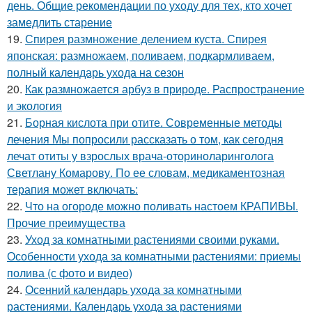
день. Общие рекомендации по уходу для тех, кто хочет
замедлить старение
19.
Спирея размножение делением куста. Спирея
японская: размножаем, поливаем, подкармливаем,
полный календарь ухода на сезон
20.
Как размножается арбуз в природе. Распространение
и экология
21.
Борная кислота при отите. Современные методы
лечения Мы попросили рассказать о том, как сегодня
лечат отиты у взрослых врача-оториноларинголога
Светлану Комарову. По ее словам, медикаментозная
терапия может включать:
22.
Что на огороде можно поливать настоем КРАПИВЫ.
Прочие преимущества
23.
Уход за комнатными растениями своими руками.
Особенности ухода за комнатными растениями: приемы
полива (с фото и видео)
24.
Осенний календарь ухода за комнатными
растениями. Календарь ухода за растениями