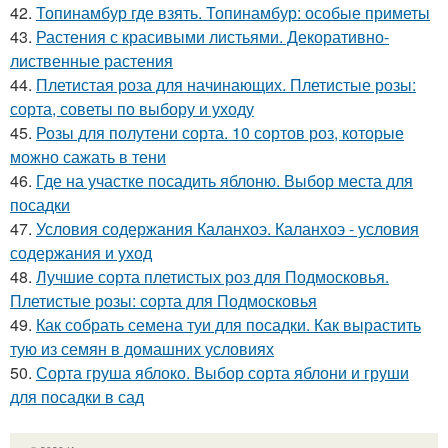
42.
Топинамбур где взять. Топинамбур: особые приметы
43.
Растения с красивыми листьями. Декоративно-
лиственные растения
44.
Плетистая роза для начинающих. Плетистые розы:
сорта, советы по выбору и уходу
45.
Розы для полутени сорта. 10 сортов роз, которые
можно сажать в тени
46.
Где на участке посадить яблоню. Выбор места для
посадки
47.
Условия содержания Каланхоэ. Каланхоэ - условия
содержания и уход
48.
Лучшие сорта плетистых роз для Подмосковья.
Плетистые розы: сорта для Подмосковья
49.
Как собрать семена туи для посадки. Как вырастить
тую из семян в домашних условиях
50.
Сорта груша яблоко. Выбор сорта яблони и груши
для посадки в сад