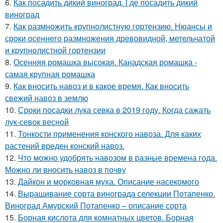
6.
Как посадить дикий виноград. Где посадить дикий
виноград
7.
Как размножить крупнолистную гортензию. Нюансы и
сроки осеннего размножения древовидной, метельчатой
и крупнолистной гортензии
8.
Осенняя ромашка высокая. Канадская ромашка -
самая крупная ромашка
9.
Как вносить навоз и в какое время. Как вносить
свежий навоз в землю
10.
Сроки посадки лука севка в 2019 году. Когда сажать
лук-севок весной
11.
Тонкости применения конского навоза. Для каких
растений вреден конский навоз.
12.
Что можно удобрять навозом в разные времена года.
Можно ли вносить навоз в почву
13.
Дайкон и морковная муха. Описание насекомого
14.
Выращивание сорта винограда селекции Потапенко.
Виноград Амурский Потапенко – описание сорта
15.
Борная кислота для комнатных цветов. Борная