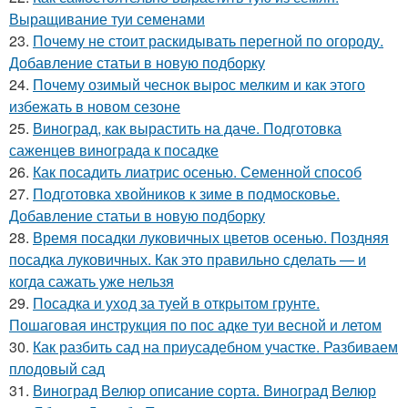
Выращивание туи семенами
23.
Почему не стоит раскидывать перегной по огороду.
Добавление статьи в новую подборку
24.
Почему озимый чеснок вырос мелким и как этого
избежать в новом сезоне
25.
Виноград, как вырастить на даче. Подготовка
саженцев винограда к посадке
26.
Как посадить лиатрис осенью. Семенной способ
27.
Подготовка хвойников к зиме в подмосковье.
Добавление статьи в новую подборку
28.
Время посадки луковичных цветов осенью. Поздняя
посадка луковичных. Как это правильно сделать — и
когда сажать уже нельзя
29.
Посадка и уход за туей в открытом грунте.
Пошаговая инструкция по пос адке туи весной и летом
30.
Как разбить сад на приусадебном участке. Разбиваем
плодовый сад
31.
Виноград Велюр описание сорта. Виноград Велюр