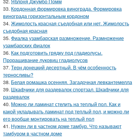
32.
Яблоня Джумбо Помм
33.
Кордонная формировка винограда. Формировка
винограда горизонтальным кордоном
34.
Жимолость красная съедобная или нет. Жимолость
съедобная красная
35.
Фиалка узамбарская размножение. Размножение
узамбарских фиалок
36.
Как подготовить грядку под гладиолусы.
Проращивание луковиц гладиолусов
37.
Терн донецкий десертный. В чём особенность
терносливы?
38.
Белая ромашка осенняя. Загадочная левкантемелла
39.
Шкафчики для раздевалок спортзал. Шкафчики для
раздевалок
40.
Можно ли ламинат стелить на теплый пол. Как и
какой укладывать ламинат под теплый пол, и можно ли
его вообще монтировать на теплый пол
41.
Нужен ли в частном доме тамбур. Что называют
тамбуром в частном доме