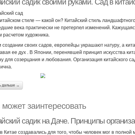
айский садик своими руками. Сад в китай
йский сад
итайском стиле — какой он? Китайский стиль ландшафтного 
дшие века практически не претерпел изменений. Кажущаяс
м расчетом художника.
оздании своих садов, европейцы украшают натуру, а кита
авая ее дух . В Японии, перенявшей принцип искусства кит
ну для созерцания и любования. Организация китайского са
ична.
ь дальше →
 может заинтересовать
айский садик на Даче. Принципы организа
в Китае создавались для того, чтобы человек мог в полной 