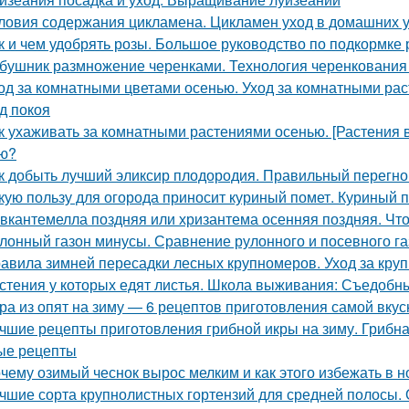
ловия содержания цикламена. Цикламен уход в домашних 
к и чем удобрять розы. Большое руководство по подкормке 
бушник размножение черенками. Технология черенкования 
од за комнатными цветами осенью. Уход за комнатными ра
д покоя
к ухаживать за комнатными растениями осенью. [Растения 
ю?
к добыть лучший эликсир плодородия. Правильный перегно
кую пользу для огорода приносит куриный помет. Куриный п
вкантемелла поздняя или хризантема осенняя поздняя. Что
лонный газон минусы. Сравнение рулонного и посевного г
авила зимней пересадки лесных крупномеров. Уход за кру
стения у которых едят листья. Школа выживания: Съедобные
ра из опят на зиму — 6 рецептов приготовления самой вкус
чшие рецепты приготовления грибной икры на зиму. Грибна
ые рецепты
чему озимый чеснок вырос мелким и как этого избежать в 
чшие сорта крупнолистных гортензий для средней полосы.