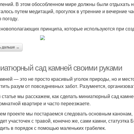
лений. В этом обособленном мире должны были отдыхать не
галось путем медитаций, прогулок в утренние и вечерние ча
 погоду.
сновополагающих принципа, которые используются при созд
ь дальше →
иатюрный сад камней своими руками
амней — это не просто красивый уголок природы, но и мест
стить разум от повседневных забот. Разумеется, организов
й статье мы расскажем, как сделать миниатюрный сад камне
омнатной квартире и часто переезжаете.
ем проекте мы постараемся следовать основным канонам, 
удет участочек с травой, конечно же, сами камни, статуэтка
дить в порядок с помощью маленьких грабелек.