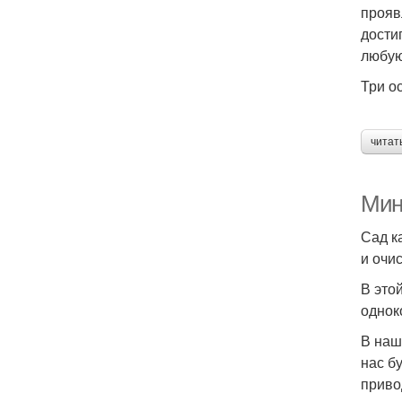
прояв
дости
любую
Три о
читат
Мин
Сад к
и очи
В это
однок
В наш
нас б
приво