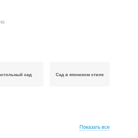
на
астольный сад
Сад в японском стиле
Показать все