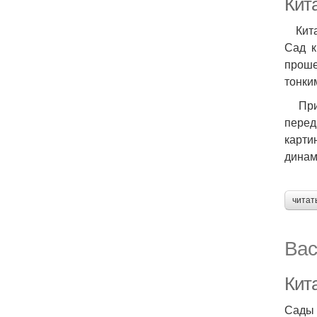
Кит
Кита
Сад к
проше
тонки
При с
перед
карти
динам
читат
Вас
Кит
Сады 