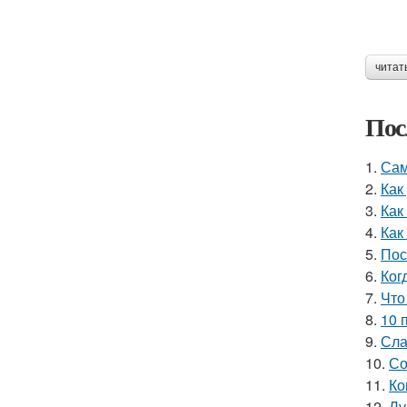
читат
Пос
1.
Сам
2.
Как
3.
Как
4.
Как
5.
Пос
6.
Ког
7.
Что
8.
10 
9.
Сла
10.
Со
11.
Ко
12.
Лу