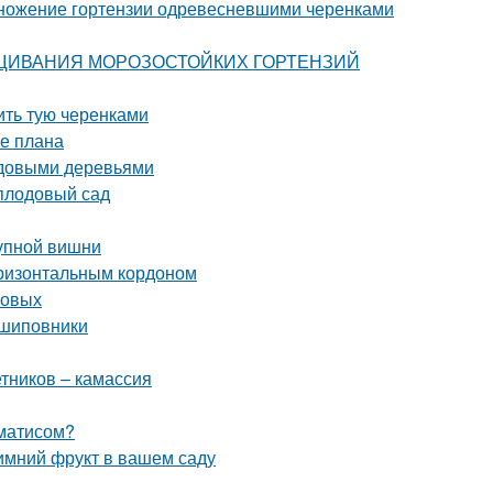
множение гортензии одревесневшими черенками
ЫРАЩИВАНИЯ МОРОЗОСТОЙКИХ ГОРТЕНЗИЙ
ить тую черенками
ие плана
лодовыми деревьями
плодовый сад
рупной вишни
оризонтальным кордоном
совых
 шиповники
етников – камассия
ематисом?
имний фрукт в вашем саду