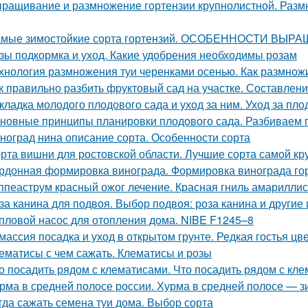
ращивание и размножение гортензии крупнолистной. Раз
мые зимостойкие сорта гортензий. ОСОБЕННОСТИ В
зы подкормка и уход. Какие удобрения необходимы розам
хнология размножения туи черенками осенью. Как размнож
к правильно разбить фруктовый сад на участке. Составлен
кладка молодого плодового сада и уход за ним. Уход за п
новные принципы планировки плодового сада. Разбиваем 
ноград нина описание сорта. Особенности сорта
рта вишни для ростовской области. Лучшие сорта самой к
рдонная формировка винограда. Формировка винограда г
ппеаструм красный ожог лечение. Красная гниль амарилли
за канина для подвоя. Выбор подвоя: роза канина и другие
пловой насос для отопления дома. NIBE F1245–8
массия посадка и уход в открытом грунте. Редкая гостья цв
ематисы с чем сажать. Клематисы и розы
о посадить рядом с клематисами. Что посадить рядом с кл
рма в средней полосе россии. Хурма в средней полосе — з
гда сажать семена туи дома. Выбор сорта