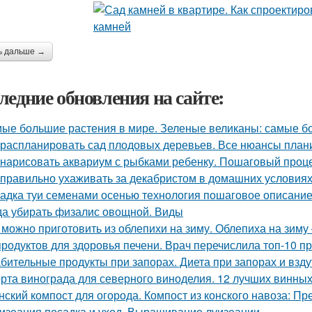
ь дальше →
ледние обновления на сайте:
ые большие растения в мире. Зеленые великаны: самые б
 распланировать сад плодовых деревьев. Все нюансы плани
 нарисовать аквариум с рыбками ребенку. Пошаговый проц
 правильно ухаживать за декабристом в домашних условиях
адка туи семенами осенью технология пошаговое описание
да убирать физалис овощной. Виды
 можно приготовить из облепихи на зиму. Облепиха на зим
продуктов для здоровья печени. Врач перечислила топ-10 п
бительные продукты при запорах. Диета при запорах и взд
рта винограда для северного виноделия. 12 лучших винных
нский компост для огорода. Компост из конского навоза: П
изеания посадка и уход. Выращивание луизеании