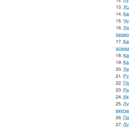
13.
Ус
14.
Ка
15.
Чу
16.
Ух
перио
17.
Ка
осень
18.
Ка
19.
Ка
20.
Ле
21.
Ру
22.
Пр
23.
Ра
24.
Ик
25.
Лу
вкусн
26.
По
27.
Лу