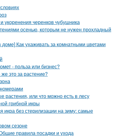
условиях
роз
и укоренения черенков чубушника
стениями осенью, которым не нужен прохладный
в доме] Как ухаживать за комнатными цветами
й
омет - польза или бизнес?
 же это за растение?
азона
пномерами
 растения, или что можно есть в лесу
ной грибной икры
я икра без стерилизации на зиму: самые
новом сезоне
 Общие правила посадки и ухода