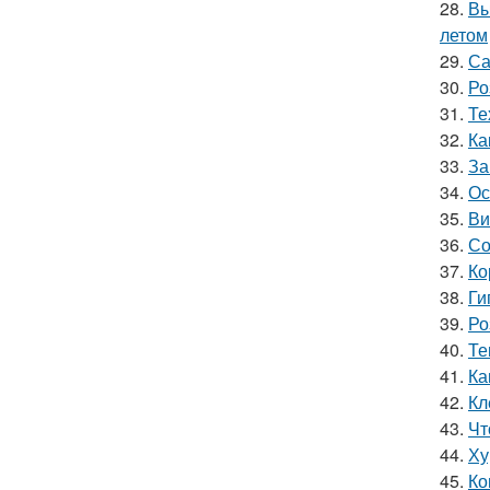
28.
Вы
летом
29.
Са
30.
Ро
31.
Те
32.
Ка
33.
За
34.
Ос
35.
Ви
36.
Со
37.
Ко
38.
Ги
39.
Ро
40.
Те
41.
Ка
42.
Кл
43.
Чт
44.
Ху
45.
Ко