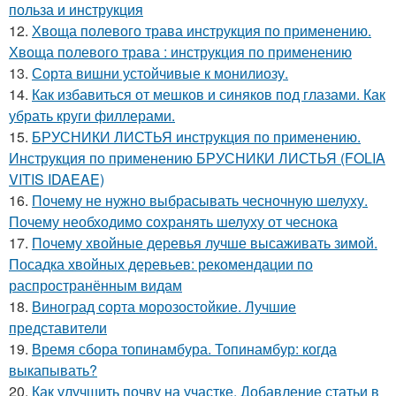
польза и инструкция
12.
Хвоща полевого трава инструкция по применению.
Хвоща полевого трава : инструкция по применению
13.
Сорта вишни устойчивые к монилиозу.
14.
Как избавиться от мешков и синяков под глазами. Как
убрать круги филлерами.
15.
БРУСНИКИ ЛИСТЬЯ инструкция по применению.
Инструкция по применению БРУСНИКИ ЛИСТЬЯ (FOLIA
VITIS IDAEAE)
16.
Почему не нужно выбрасывать чесночную шелуху.
Почему необходимо сохранять шелуху от чеснока
17.
Почему хвойные деревья лучше высаживать зимой.
Посадка хвойных деревьев: рекомендации по
распространённым видам
18.
Виноград сорта морозостойкие. Лучшие
представители
19.
Время сбора топинамбура. Топинамбур: когда
выкапывать?
20.
Как улучшить почву на участке. Добавление статьи в