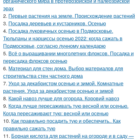
органического мира в протерозойской и палеозойской
эрах
2.
Первые растения на земле. Происхождение растений
3.
Посадка деревьев и кустарников. Осенью
4.
Посадка луковичных осенью в Подмосковье.
Тюльпаны и нарциссы осенью 2022: когда сажать в
Подмосковье, согласно лунному календарю
5.
Всё о выращивании многолетних флоксов. Посадка и
пересадка флоксов осенью
6.
Материал для стен дома. Выбор материалов для
строительства стен частного дома
7.
Уход за декабристом осенью и зимой. Комнатные
растения. Уход за декабристом осенью и зимой
8.
Какой навоз лучше для огорода. Коровий навоз
9.
Когда лучше пересаживать тую весной или осенью.
Когда пересаживают тую: весной или осенью
10.
Как правильно посадить тую и обеспечить.. Как
правильно сажать тую
11.
Борная кислота для растений на огороде и в саду —