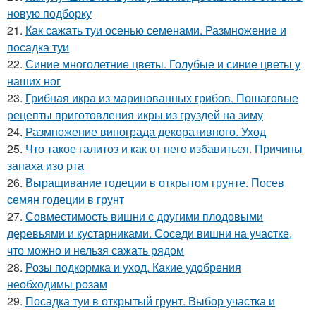
новую подборку
21.
Как сажать туи осенью семенами. Размножение и
посадка туи
22.
Синие многолетние цветы. Голубые и синие цветы у
наших ног
23.
Грибная икра из маринованных грибов. Пошаговые
рецепты приготовления икры из груздей на зиму
24.
Размножение винограда декоративного. Уход
25.
Что такое галитоз и как от него избавиться. Причины
запаха изо рта
26.
Выращивание годеции в открытом грунте. Посев
семян годеции в грунт
27.
Совместимость вишни с другими плодовыми
деревьями и кустарниками. Соседи вишни на участке,
что можно и нельзя сажать рядом
28.
Розы подкормка и уход. Какие удобрения
необходимы розам
29.
Посадка туи в открытый грунт. Выбор участка и