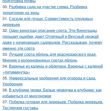
подготовка почвы
30.
Разбивка сада на участке схема. Разбивка
территории на зоны
31.
Соседи для груши. Совместимость плодовых
деревьев
32.
Один виноград описание сорта. Эти Винограды
прощает ошибки, дают Отличный и Вкусный урожай
даже у начинающих садоводов. Рассказываю, почему
именно эти сорта
33.
Лучшие сорта яблонь для краснодарского края.
Мнения о колонновидных сортах яблонь
34.
Варенье из калины и облепихи. Варенье с калиной
«пятиминутка»
35.
Универсальные удобрения для огорода и сада.
Удобрения
36.
В клубнике черви. Белые червячки в клубнике: как
избавиться от многоножки
37.
Побелка готовая для деревьев. Побелка деревьев.
Тестируем составы