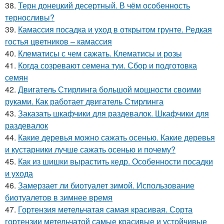
38.
Терн донецкий десертный. В чём особенность
терносливы?
39.
Камассия посадка и уход в открытом грунте. Редкая
гостья цветников – камассия
40.
Клематисы с чем сажать. Клематисы и розы
41.
Когда созревают семена туи. Сбор и подготовка
семян
42.
Двигатель Стирлинга большой мощности своими
руками. Как работает двигатель Стирлинга
43.
Заказать шкафчики для раздевалок. Шкафчики для
раздевалок
44.
Какие деревья можно сажать осенью. Какие деревья
и кустарники лучше сажать осенью и почему?
45.
Как из шишки вырастить кедр. Особенности посадки
и ухода
46.
Замерзает ли биотуалет зимой. Использование
биотуалетов в зимнее время
47.
Гортензия метельчатая самая красивая. Сорта
гортензии метельчатой самые красивые и устойчивые