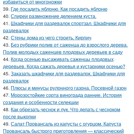
избавиться от многоножки
39.
Где посадить яблоню. Как посадить яблоню
40.
Спиреи размножение делением куста.
41.
Шкафчики для раздевалок спортзал. Шкафчики для
раздевалок
42.
Стены дома из чего строить. Кирпич
43.
Без рубрики полив от саженца до взрослого дерева.
Полив молодых саженцев плодовых деревьев в саду
44.
Когда осенью высаживать саженцы плодовых
деревьев. Когда сажать деревья и кустарники осенью?
45.
Заказать шкафчики для раздевалок. Шкафчики для
раздевалок
46.
Плюсы и минусы рулонного газона. Посевной газон
47.
Морозостойкие сорта винограда ранние. История
создания и особенности селекции
48.
Как обрезать чеснок и лук. Что делать с чесноком
после выкопки
49.
Салат Провансаль из капусты с огурцом. Капуста
Провансаль быстрого приготовления — классический