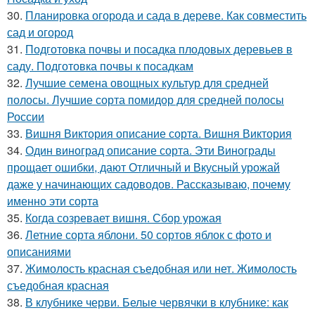
30.
Планировка огорода и сада в дереве. Как совместить
сад и огород
31.
Подготовка почвы и посадка плодовых деревьев в
саду. Подготовка почвы к посадкам
32.
Лучшие семена овощных культур для средней
полосы. Лучшие сорта помидор для средней полосы
России
33.
Вишня Виктория описание сорта. Вишня Виктория
34.
Один виноград описание сорта. Эти Винограды
прощает ошибки, дают Отличный и Вкусный урожай
даже у начинающих садоводов. Рассказываю, почему
именно эти сорта
35.
Когда созревает вишня. Сбор урожая
36.
Летние сорта яблони. 50 сортов яблок с фото и
описаниями
37.
Жимолость красная съедобная или нет. Жимолость
съедобная красная
38.
В клубнике черви. Белые червячки в клубнике: как