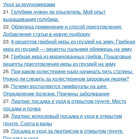
Уход за крупномерами
21.
Голубике нужен ли опылитель. Мой опыт
выращивания голубики.
22.
Облепиха применение и способ приготовления.
Добавление статьи в новую подборку
23.
6 рецептов грибной икры из груздей на зиму. Грибная
икра из груздей — рецепты пальчики оближешь на зиму
24.
Грибная икра из маринованных грибов. Пошаговые
рецепты приготовления икры из груздей на зиму
25.
При каком холестерине надо начинать пить статины.
Нужно ли следить за холестерином здоровым людям?
26.
Почему воспаляются лимфоузлы на шее.
Определение болезни. Причины заболевания
27.
Лиатрис посадка и уход в открытом грунте. Место
посадки и почва
28.
Лиатрис колосковый посадка и уход в открытом
грунте. Сорта и виды
29.
Посадка и уход за лиатрисом в открытом грунте.
Посадка и уход