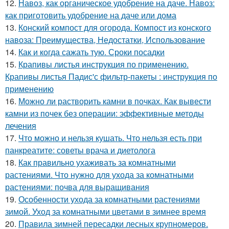
12.
Навоз, как органическое удобрение на даче. Навоз:
как приготовить удобрение на даче или дома
13.
Конский компост для огорода. Компост из конского
навоза: Преимущества, Недостатки, Использование
14.
Как и когда сажать тую. Сроки посадки
15.
Крапивы листья инструкция по применению.
Крапивы листья Падис'с фильтр-пакеты : инструкция по
применению
16.
Можно ли растворить камни в почках. Как вывести
камни из почек без операции: эффективные методы
лечения
17.
Что можно и нельзя кушать. Что нельзя есть при
панкреатите: советы врача и диетолога
18.
Как правильно ухаживать за комнатными
растениями. Что нужно для ухода за комнатными
растениями: почва для выращивания
19.
Особенности ухода за комнатными растениями
зимой. Уход за комнатными цветами в зимнее время
20.
Правила зимней пересадки лесных крупномеров.