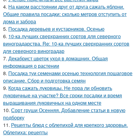
4.
На каком расстоянии друг от друга сажать яблони.
Общие правила посадки: сколько метров отступить от
дома и забора
5.
Посадка деревьев и кустарников. Осенью
6.
10-ка лучших сверхранних сортов для северного
виноградарства. Re: 10-ка лучших сверхранних сортов
для северного виноградар
7.
Декабрист цветок уход в домашних. Общая
информация о растении
8.
Посадка туи семенами осенью технология пошаговое
описание. Сбор и подготовка семян
9.
Когда сажать луковицы. Не пора ли обновить
луковичные на участке? Все сроки посадки и время
выращивания луковичных на одном месте
10.
Сорт груши Осенняя. Добавление статьи в новую
подборку
11.
Рецепты блюд с облепихой для крепкого здоровья.
Облепиха: рецепты