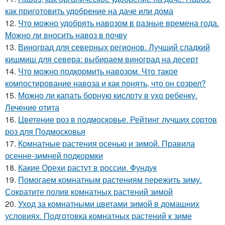
как приготовить удобрение на даче или дома
12.
Что можно удобрять навозом в разные времена года.
Можно ли вносить навоз в почву
13.
Виноград для северных регионов. Лучший сладкий
кишмиш для севера: выбираем виноград на десерт
14.
Что можно подкормить навозом. Что такое
компостирование навоза и как понять, что он созрел?
15.
Можно ли капать борную кислоту в ухо ребенку.
Лечение отита
16.
Цветение роз в подмосковье. Рейтинг лучших сортов
роз для Подмосковья
17.
Комнатные растения осенью и зимой. Правила
осенне-зимней подкормки
18.
Какие Орехи растут в россии. Фундук
19.
Помогаем комнатным растениям пережить зиму.
Сократите полив комнатных растений зимой
20.
Уход за комнатными цветами зимой в домашних
условиях. Подготовка комнатных растений к зиме