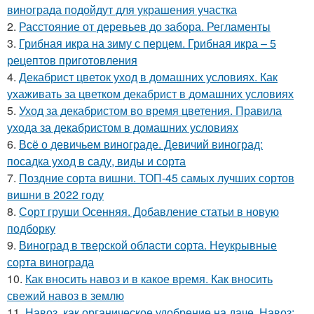
винограда подойдут для украшения участка
2.
Расстояние от деревьев до забора. Регламенты
3.
Грибная икра на зиму с перцем. Грибная икра – 5
рецептов приготовления
4.
Декабрист цветок уход в домашних условиях. Как
ухаживать за цветком декабрист в домашних условиях
5.
Уход за декабристом во время цветения. Правила
ухода за декабристом в домашних условиях
6.
Всё о девичьем винограде. Девичий виноград:
посадка уход в саду, виды и сорта
7.
Поздние сорта вишни. ТОП-45 самых лучших сортов
вишни в 2022 году
8.
Сорт груши Осенняя. Добавление статьи в новую
подборку
9.
Виноград в тверской области сорта. Неукрывные
сорта винограда
10.
Как вносить навоз и в какое время. Как вносить
свежий навоз в землю
11.
Навоз, как органическое удобрение на даче. Навоз: