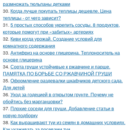
размножать тюльпаны детками
30.
Когда лучше покупать теплицы дешевле. Цена
теплицы - от чего зависит?
31.
5 простых способов укрепить сосуды. 8 продуктов,
которые помогут при «забитых» артериях
32.
Киви когда урожай. Создание условий для
комнатного содержания
33.
Антифриз на основе глицерина. Теплоноситель на
основе глицерина
34.
Сорта груши устойчивые к ржавчине и парше.
ПАМЯТКА ПО БОРЬБЕ СО РЖАВЧИНОЙ ГРУШИ
35.
Оформление раздевалки шкафчиков детского сада.
Для детей
36.
Уход за годецией в открытом грунте. Почему не
обойтись без марганцовки?
37.
Плохие соседи для груши. Добавление статьи в
новую подборку
38.
Как выращивают туи из семян в домашних условиях.
Как ухаживать за посевами туи