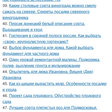
39.
Какие столовые сорта винограда можно смело
сажать на севере. Секреты посадки северного
виноградника
40.
Персик донецкий белый описание сорта.
Выращивание и уход
41.
Гортензия в средней полосе россии. Как выбрать
«свою» крупнолистную гортензию?
42.
Выбор фундамента для дома. Какой выбрать
фундамент для частного дома
43.
Один урожай ремонтантной малины. Подкормка,
полив, рыхление грунта и мульчирование
44.
Опылитель для дюка Ивановна. Вишня (Дюк)
Ивановна
45.
Как из шишки вырастить кедр. Особенности посадки
и ухода
46.
Проект сада плодового. Обустройство плодового
сада
47.
Лучшие сорта плетистых роз для Подмосковья.