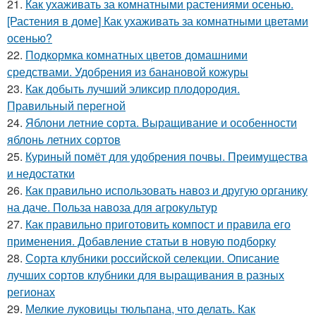
21.
Как ухаживать за комнатными растениями осенью.
[Растения в доме] Как ухаживать за комнатными цветами
осенью?
22.
Подкормка комнатных цветов домашними
средствами. Удобрения из банановой кожуры
23.
Как добыть лучший эликсир плодородия.
Правильный перегной
24.
Яблони летние сорта. Выращивание и особенности
яблонь летних сортов
25.
Куриный помёт для удобрения почвы. Преимущества
и недостатки
26.
Как правильно использовать навоз и другую органику
на даче. Польза навоза для агрокультур
27.
Как правильно приготовить компост и правила его
применения. Добавление статьи в новую подборку
28.
Сорта клубники российской селекции. Описание
лучших сортов клубники для выращивания в разных
регионах
29.
Мелкие луковицы тюльпана, что делать. Как