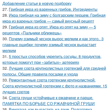
Добавление статьи в новую подборку
27.
Грибная икра из варенных грибов. Ингредиенты
28.
Икра грибная на зиму с болгарским перцем. Грибная
икра из вареных грибов — самый вкусный рецепт
29.
Грибная икра из опят. Икра из опят на зиму — 5
рецептов «Пальчики оближешь»
30.
Почему озимый чеснок вырос мелким и как этого.. 3
главные ошибки: почему озимый чеснок вырастает
мелким
31.
5 простых способов укрепить сосуды. 8 продуктов,
которые помогут при «забитых» артериях
32.
Лучшие сорта крупнолистных гортензий для средней
полосы. Общие правила посадки и ухода
33.
Ремонтантные сорта гортензии крупнолистной.
Сорта крупнолистной гортензии с фото и названиями. 15
лучших сортов
34.
Сорта груши устойчивые к ржавчине и парше.
ПАМЯТКА ПО БОРЬБЕ СО РЖАВЧИНОЙ ГРУШИ
35.
Виноград, как вырастить на даче. Подготовка