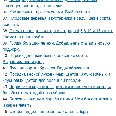
саженцев винограда к посадке
36.
Как посадить тую семенами. Выбор сорта
37.
Плодовые деревья и кустарники в саду. Какие сорта
выбрать
38.
Схема планировки сада и огорода 4,5,6,10 и 15 соток.
Грамотно планируйте
39.
Груша большая летняя. Добавление статьи в новую
подборку
40.
Персик донецкий белый описание сорта.
Выращивание и уход
41.
Лучшие сорта абрикоса. Виды абрикосов
42.
Посадка весной луковичных цветов. 6 луковичных и
клубневых цветов для весенней посадки
43.
Червячки в клубнике. Признаки появления и методы
борьбы с нематодой на клубнике
44.
Болезни калины и борьба с ними. Чем болеет калина
и как ее лечить
45.
Стефанандра надрезаннолистная crispa