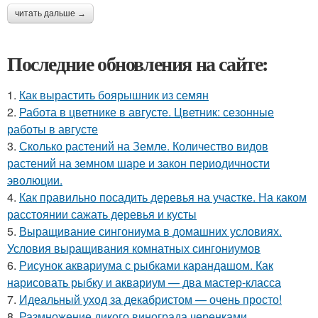
читать дальше →
Последние обновления на сайте:
1.
Как вырастить боярышник из семян
2.
Работа в цветнике в августе. Цветник: сезонные
работы в августе
3.
Сколько растений на Земле. Количество видов
растений на земном шаре и закон периодичности
эволюции.
4.
Как правильно посадить деревья на участке. На каком
расстоянии сажать деревья и кусты
5.
Выращивание сингониума в домашних условиях.
Условия выращивания комнатных сингониумов
6.
Рисунок аквариума с рыбками карандашом. Как
нарисовать рыбку и аквариум — два мастер-класса
7.
Идеальный уход за декабристом — очень просто!
8.
Размножение дикого винограда черенками.