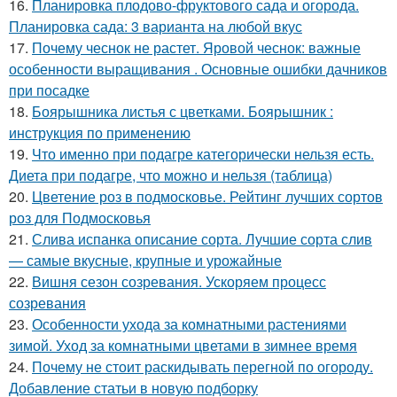
16.
Планировка плодово-фруктового сада и огорода.
Планировка сада: 3 варианта на любой вкус
17.
Почему чеснок не растет. Яровой чеснок: важные
особенности выращивания . Основные ошибки дачников
при посадке
18.
Боярышника листья с цветками. Боярышник :
инструкция по применению
19.
Что именно при подагре категорически нельзя есть.
Диета при подагре, что можно и нельзя (таблица)
20.
Цветение роз в подмосковье. Рейтинг лучших сортов
роз для Подмосковья
21.
Слива испанка описание сорта. Лучшие сорта слив
— самые вкусные, крупные и урожайные
22.
Вишня сезон созревания. Ускоряем процесс
созревания
23.
Особенности ухода за комнатными растениями
зимой. Уход за комнатными цветами в зимнее время
24.
Почему не стоит раскидывать перегной по огороду.
Добавление статьи в новую подборку