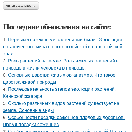
читать дальше →
Последние обновления на сайте:
1.
Первыми наземными растениями были.. Эволюция
органического мира в протерозойской и палеозойской
эрах
2.
Роль растений на земле. Роль зеленых растений в
природе и жизни человека в природе:
3.
Основные царства живых организмов. Что такое
царства живой природы
4.
Последовательность этапов эволюции растений.
Кайнозойская эра
5.
Сколько различных видов растений существует на
земле. Основные виды
6.
Особенности посадки саженцев плодовых деревьев.
Время посадки саженцев
7.
Особенности ухода за пышнолистной лианой. Виды и