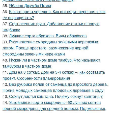
35.
Яблоня Джумбо Помм
36.
Какого цвета черешня. Как выглядит черешня и как
ее выращивать?
37.
Сорт осенних груш. Добавление статьи в новую
подборку
38.
Лучшие сорта абрикоса. Виды абрикосов
39.
Размножение смородины зелеными черенками
летом. Проще простого: размножение черной
смородины зелеными черенками
40.
Нужен ли в частном доме тамбур. Что называют
тамбуром в частном доме
41.
Дом на 3 сотках. Дом на 3-4 сотках –, как составить
проект. Особенности планирования
42.
Без рубрики полив от саженца до взрослого дерева.
Полив молодых саженцев плодовых деревьев в саду
43.
Сохнут листья каштана. Почему сохнут каштаны?
44.
Устойчивые сорта смородины. 50 лучших сортов
черной смородины для средней полосы, Подмосковья,