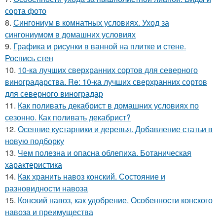
сорта фото
8.
Сингониум в комнатных условиях. Уход за
сингониумом в домашних условиях
9.
Графика и рисунки в ванной на плитке и стене.
Роспись стен
10.
10-ка лучших сверхранних сортов для северного
виноградарства. Re: 10-ка лучших сверхранних сортов
для северного виноградар
11.
Как поливать декабрист в домашних условиях по
сезонно. Как поливать декабрист?
12.
Осенние кустарники и деревья. Добавление статьи в
новую подборку
13.
Чем полезна и опасна облепиха. Ботаническая
характеристика
14.
Как хранить навоз конский. Состояние и
разновидности навоза
15.
Конский навоз, как удобрение. Особенности конского
навоза и преимущества