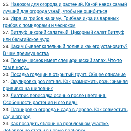
25.
Навозом для огорода и растений. Какой навоз самый
лучший для огорода узнай, чтобы не ошибиться
26.
Икра из грибов на зиму. Грибная икра из вареных
грибов с помидорами и чесноком
27.
Витлуф цикорий салатный. Цикорный салат Витлуф
или бельгийское чудо
28.
Каким бывает капельный полив и как его установить?
В чем преимущества
29.
Почему чеснок имеет специфический запах. Что-то
там в носу...
30.
Посадка годеции в открытый грунт. Общее описание
31.
Окулировка роз летняя. Как размножить розы: зимняя
прививка на шиповник
32.
Лиатрис пересадка осенью после цветения.
Особенности растения и его виды
33.
Планировка огорода и сада в дереве. Как совместить
сад и огород
34.
Как посадить яблони на проблемном участке.
Добавление статьи в новую подборку