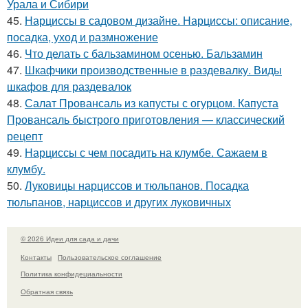
Урала и Сибири
45.
Нарциссы в садовом дизайне. Нарциссы: описание,
посадка, уход и размножение
46.
Что делать с бальзамином осенью. Бальзамин
47.
Шкафчики производственные в раздевалку. Виды
шкафов для раздевалок
48.
Салат Провансаль из капусты с огурцом. Капуста
Провансаль быстрого приготовления — классический
рецепт
49.
Нарциссы с чем посадить на клумбе. Сажаем в
клумбу.
50.
Луковицы нарциссов и тюльпанов. Посадка
тюльпанов, нарциссов и других луковичных
© 2026 Идеи для сада и дачи
Контакты
Пользовательское соглашение
Политика конфидециальности
Обратная связь